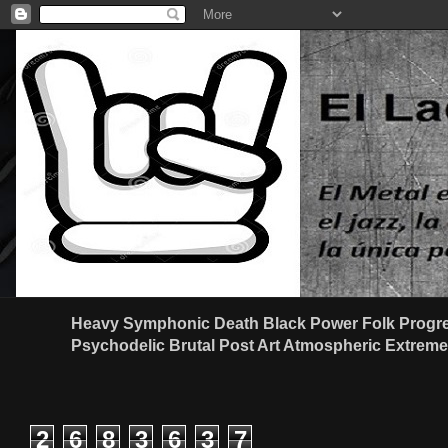
Heavy Symphonic Death Black Power Folk Progre
Psychodelic Brutal Post Art Atmospheric Extreme G
2
6
8
3
6
3
7