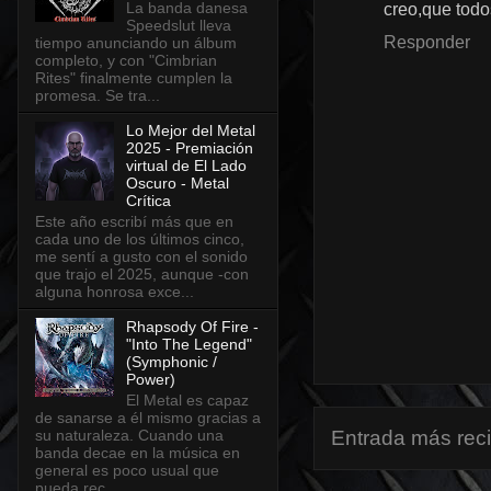
La banda danesa
creo,que todo
Speedslut lleva
Responder
tiempo anunciando un álbum
completo, y con "Cimbrian
Rites" finalmente cumplen la
promesa. Se tra...
Lo Mejor del Metal
2025 - Premiación
virtual de El Lado
Oscuro - Metal
Crítica
Este año escribí más que en
cada uno de los últimos cinco,
me sentí a gusto con el sonido
que trajo el 2025, aunque -con
alguna honrosa exce...
Rhapsody Of Fire -
"Into The Legend"
(Symphonic /
Power)
El Metal es capaz
de sanarse a él mismo gracias a
su naturaleza. Cuando una
Entrada más rec
banda decae en la música en
general es poco usual que
pueda rec...