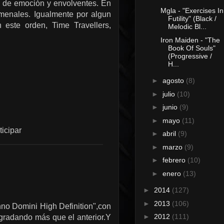
s de emoción y envolventes. En
Mgla - "Exercises In
nomenales. Igualmente por algun
Futility" (Black /
 este orden, Time Travellers,
Melodic Bl...
Iron Maiden - "The
Book Of Souls"
(Progressive /
H...
►
agosto
(8)
►
julio
(10)
►
junio
(9)
►
mayo
(11)
ticipar
►
abril
(9)
►
marzo
(9)
►
febrero
(10)
►
enero
(13)
►
2014
(127)
►
2013
(106)
nno Domini High Definition",con
►
2012
(111)
gradando más que el anterior.Y