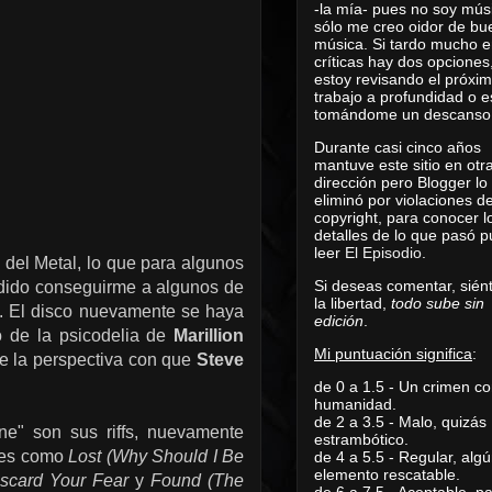
-la mía- pues no soy mús
sólo me creo oidor de bu
música. Si tardo mucho e
críticas hay dos opciones
estoy revisando el próxi
trabajo a profundidad o e
tomándome un descanso
Durante casi cinco años
mantuve este sitio en otr
dirección pero Blogger lo
eliminó por violaciones d
copyright, para conocer l
detalles de lo que pasó 
leer
El Episodio
.
 del Metal, lo que para algunos
Si deseas comentar, sién
ndido conseguirme a algunos de
la libertad,
todo sube sin
o. El disco nuevamente se haya
edición
.
o de la psicodelia de
Marillion
Mi puntuación significa
:
 de la perspectiva con que
Steve
de 0 a 1.5 - Un crimen co
humanidad.
de 2 a 3.5 - Malo, quizás
ne" son sus riffs, nuevamente
estrambótico.
ones como
Lost (Why Should I Be
de 4 a 5.5 - Regular, alg
elemento rescatable.
scard Your Fear
y
Found (The
de 6 a 7.5 - Aceptable, 