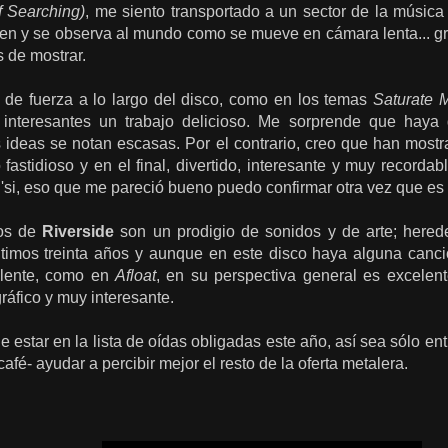
 Searching)
, me siento transportado a un sector de la música 
ren y se observa al mundo como se mueve en cámara lenta... gr
 de mostrar.
 de fuerza a lo largo del disco, como en los temas
Saturate 
 interesantes un trabajo delicioso. Me sorprende que hay
 ideas se notan escasas. Por el contrario, creo que han mostr
 fastidioso y en el final, divertido, interesante y muy record
r: 'si, eso que me pareció bueno puedo confirmar otra vez que es 
cos de
Riverside
son un prodigio de sonidos y de arte; hered
ltimos treinta años y aunque en este disco haya alguna canció
lente, como en
Afloat
, en su perspectiva general es excelent
áfico y muy interesante.
ue estar en la lista de oídas obligadas este año, así sea sólo en
fé- ayudar a percibir mejor el resto de la oferta metalera.