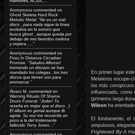
Ramones, AC/DC…”
Anonymous
commented on
Ghost Skeleta Hard Rock
Melodic Metal
:
“No es un mal
disco , para nada sigue la línea
evolutiva en lo sonoro que
busca ghost , aunque queda por
debajo de mis favoritos meliora
y impera ,…”
Anonymous
commented on
Fires In Distance Circadian
Promise
:
“Saludos Alfonso!
tremendo un discazo se han
En primer lugar este
mandado los colegas...los tres
discos que tienen son para
Metaleros escupe-cl
emmarcar.”
los más conspicuos 
Álvaro M.
commented on
influenciado, como
Warning Rituals Of Shame
(primeros larga dura
Doom Funeral
:
“Joder! Tu
Wilson
ha orientado 
reseña es mejor que el disco. :)
El álbum es genial aunque tb
agota. Su voz me recuerda un
El fundamento, el 
poco a la del tristemente
fallecido Terry Jones…”
ampulosos, elegante
Frightened By A Ha
Anonymous
commented on