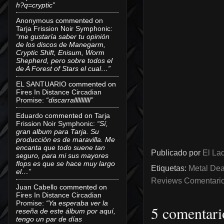
h?q=cryptic”
Anonymous
commented on
Tarja Frission Noir Symphonic
:
“me gustaría saber tu opinión
de los discos de Manegarm,
Cryptic Shift, Enisum, Worm
Shepherd, pero sobre todos el
de A Forest of Stars el cual…”
EL SANTUARIO
commented on
Fires In Distance Circadian
Promise
:
“discarralllllllllll”
Eduardo
commented on
Tarja
Frission Noir Symphonic
:
“Sí,
gran album para Tarja. Su
producción es de maravilla. Me
encanta que todo suene tan
Publicado por
El Lad
seguro, para mi sus mayores
flops es que se hace muy largo
Etiquetas:
Metal Dea
el…”
Reviews Comentarios
Juan Cabello
commented on
Fires In Distance Circadian
Promise
:
“Ya esperaba ver la
5 comentari
reseña de este álbum por aquí,
tengo un par de días