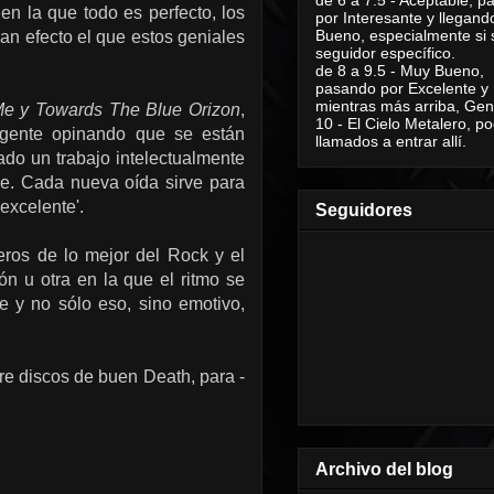
en la que todo es perfecto, los
por Interesante y llegand
Bueno, especialmente si 
an efecto el que estos geniales
seguidor específico.
de 8 a 9.5 - Muy Bueno,
pasando por Excelente y
mientras más arriba, Geni
Me y Towards The Blue Orizon
,
10 - El Cielo Metalero, po
a gente opinando que se están
llamados a entrar allí.
ado un trabajo intelectualmente
able. Cada nueva oída sirve para
excelente'.
Seguidores
eros de lo mejor del Rock y el
n u otra en la que el ritmo se
e y no sólo eso, sino emotivo,
tre discos de buen Death, para -
Archivo del blog