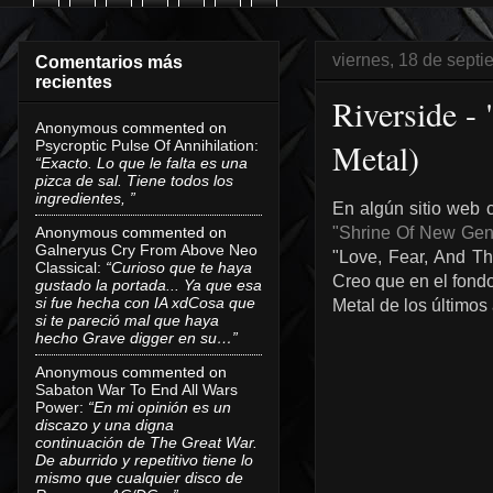
viernes, 18 de sept
Comentarios más
recientes
Riverside -
Anonymous
commented on
Metal)
Psycroptic Pulse Of Annihilation
:
“Exacto. Lo que le falta es una
pizca de sal. Tiene todos los
ingredientes, ”
En algún sitio web
Anonymous
commented on
"Shrine Of New Gen
Galneryus Cry From Above Neo
"Love, Fear, And T
Classical
:
“Curioso que te haya
Creo que en el fondo
gustado la portada... Ya que esa
si fue hecha con IA xdCosa que
Metal de los último
si te pareció mal que haya
hecho Grave digger en su…”
Anonymous
commented on
Sabaton War To End All Wars
Power
:
“En mi opinión es un
discazo y una digna
continuación de The Great War.
De aburrido y repetitivo tiene lo
mismo que cualquier disco de