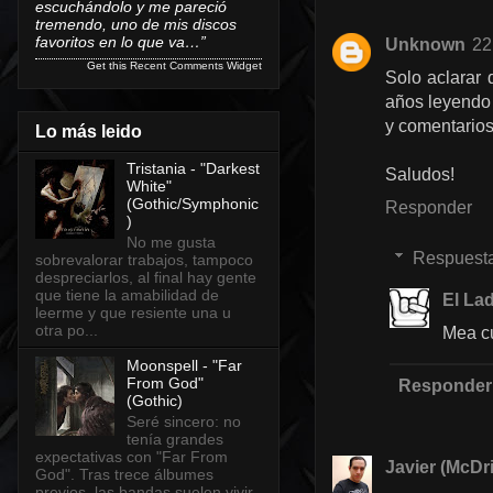
escuchándolo y me pareció
tremendo, uno de mis discos
favoritos en lo que va…”
Unknown
22
Get this
Recent Comments Widget
Solo aclarar 
años leyendo 
y comentarios
Lo más leido
Tristania - "Darkest
Saludos!
White"
(Gothic/Symphonic
Responder
)
No me gusta
Respuest
sobrevalorar trabajos, tampoco
despreciarlos, al final hay gente
que tiene la amabilidad de
El Lad
leerme y que resiente una u
otra po...
Mea cu
Moonspell - "Far
From God"
Responder
(Gothic)
Seré sincero: no
tenía grandes
expectativas con "Far From
Javier (McDri
God". Tras trece álbumes
previos, las bandas suelen vivir