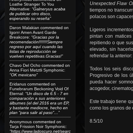
Unexpected Flaw Of
Loathe Stranger To You
Alternative
:
“Galneryus acaba
tiempos no transcur
de publicar otro disco,
polacos son capaces
esperando su reseña”
Daron Malakian
commented on
Ligeros incrementos
Igorrr Amen Avant Garde
pintan con matices
Breakcore
:
“Gracias por la
recomendación!!!!!!!Siempre
repitiendo o que sus
regreso por aquí cuando las
elevado, sin hacerlo
listas de reproducción se
refrendar la anterio
vuelven repetitivas.Gracias!”
Chavo Del Ocho
commented on
Todos los seis dis
Anna Fiori Metztli Symphonic
:
“OK mexicano”
Progresivo de los ú
pueda hacer somno
Eridanus
commented on
acogedor, cinematogr
Funebrarum Beckoning Void Of
Eternal
:
“Un disco de 6.5 - 7 en
comparación a sus anteriores
Este trabajo tiene q
álbumes (el del 2016 era un EP,
y bastante mediocre, hecho en
como los granos de ca
plan "para salir al paso"…”
8.5/10
Anonymous
commented on
Tarja Frission Noir Symphonic
:
“https://www.ladoscuro.net/searc