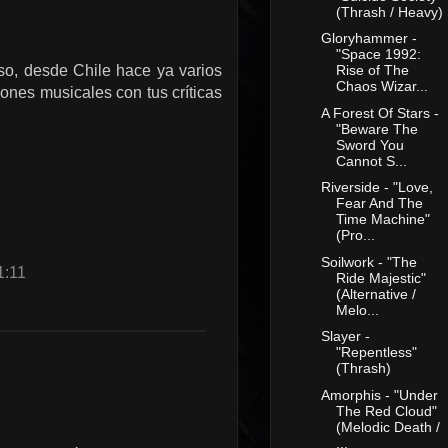
(Thrash / Heavy)
Gloryhammer -
"Space 1992:
nso, desde Chile hace ya varios
Rise of The
Chaos Wizar...
nes musicales con tus críticas
A Forest Of Stars -
"Beware The
Sword You
Cannot S...
Riverside - "Love,
Fear And The
Time Machine"
(Pro...
Soilwork - "The
1:11
Ride Majestic"
(Alternative /
Melo...
Slayer -
"Repentless"
(Thrash)
Amorphis - "Under
The Red Cloud"
(Melodic Death /
...