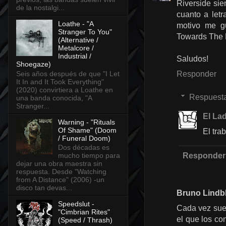
Riverside sie
de la nostalgi...
cuanto a letr
Loathe - "A
motivo me gu
Stranger To You"
Towards The 
(Alternative /
Metalcore /
Industrial /
Saludos!
Shoegaze)
Seis años después de que "I Let
Responder
It In and It Took Everything"
(2020) convirtiera a Loathe en
Respuest
una banda conocida, "A
Stranger...
El Lad
Warning - "Rituals
Of Shame" (Doom
El tra
/ Funeral Doom)
Dos décadas es
Responder
mucho tiempo para
dejar una obra maestra sin
respuesta. Desde "Watching
from A Distance" (2006) -un
disco tan devas...
Bruno Lindb
Speedslut -
Cada vez suen
"Cimbrian Rites"
el que los co
(Speed / Thrash)