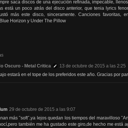
mpre saca discos de una ejecución refinada, impecable, lleno
as está un poco atrás del disco anterior, que tenia lyrics fe
stó más este disco, sinceramente. Canciones favoritas, en
Blue Horizon y Under The Pillow
as
o Oscuro - Metal Critica
13 de octubre de 2015 a las 2:25
bajo estará en el tope de los preferidos este año. Gracias por par
lum
29 de octubre de 2015 a las 9:07
an más "soft",ya lejos quedan los tiempos del maravilloso "A
nocí,pero también me ha gustado este giro,de hecho me está a