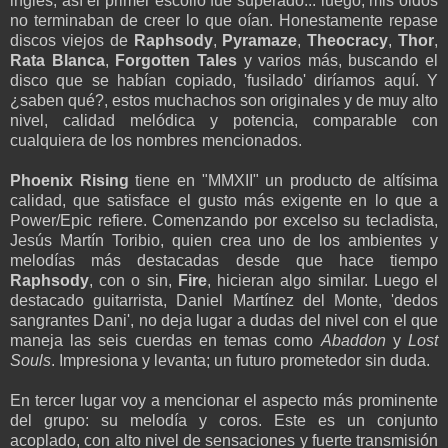
inglés, así el primer escollo fue superado... luego, mis oidos
no terminaban de creer lo que oían. Honestamente repase
discos viejos de
Raphsody
,
Pyramaze
,
Theocracy
,
Thor
,
Rata Blanca
,
Forgotten Tales
y varios más, buscando el
disco que se habían copiado, 'fusilado' diríamos aquí. Y
¿saben qué?, estos muchachos son originales y de muy alto
nivel, calidad melódica y potencia, comparable con
cualquiera de los nombres mencionados.
Phoenix Rising
tiene en "MMXII" un producto de altísima
calidad, que satisface el gusto más exigente en lo que a
Power/Epic refiere. Comenzando por excelso su tecladista
,
Jesús Martín Toribio,
quien crea uno de los ambientes y
melodías más destacadas desde que hace tiempo
Raphsody
, con o sin,
Fire
, hicieran algo similar. Luego el
destacado guitarrista,
Daniel Martínez del Monte, 'dedos
sangrantes Dani', no deja lugar a dudas del nivel con el que
maneja las seis cuerdas en temas como
Abaddon
y
Lost
Souls
. Impresiona y levanta; un futuro prometedor sin duda.
En tercer lugar voy a mencionar el aspecto más prominente
del grupo: su melodía y coros. Este es un conjunto
acoplado, con alto nivel de sensaciones y fuerte transmisión