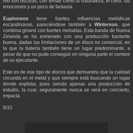
red son
oscuras, con
temas como
la naturaleza
, el cielo, las
emociones
y
un poco de fantasía
.
Euphoreon
tiene fuertes
influencias melódicas
escandinavas, pareciéndose también a
Wintersun
,
que
combina
growsl
con fuertes
melodías.
Esta
banda
de Nueva
Zelanda se ha esmerado con una producción bastante
buena, dadas las limitaciones de un disco no comercial, en
la que la batería también tiene un lugar predominante
, a
pesar de que no pude conseguir en ninguna parte el nombre
de su ejecutante.
Este es de ese tipo de discos que demuestra que la calidad
circunda en el metal y que siempre está buscando un lugar
donde explotar, pues siendo apenas una producción de
estudio, la cual, seguramente nunca se verá en concierto,
impacta.
8/10