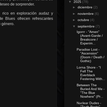
▼
2025
(78)
 deseo de sorprender.
►
diciembre
(2)
 rico en exploración audaz y
►
noviembre
(6)
de Blues ofrecen refrescantes
►
octubre
(4)
u género.
▼
septiembre
(7)
Igorrr - "Amen"
(Avant-Garde /
Breakcore /
Experim...
Paradise Lost -
"Ascension"
(Doom / Death /
Gothic)
Lorna Shore - "I
Fell The
Everblack
Festering With...
Between The
Buried And Me -
"The Blue
Nowhere" (Pr...
Nuclear Dudes -
"Truth Paste"