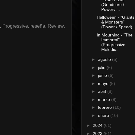
(Grindcore /
Powervi...
Helloween - "Giants
& Monsters"
,
Progressive
,
reseña
,
Review
,
(Power / Speed)
In Mourning - "The
Immortal"
(Progressive
Melodic...
►
agosto
(5)
►
julio
(6)
►
junio
(6)
►
mayo
(5)
►
abril
(8)
►
marzo
(9)
►
febrero
(10)
►
enero
(10)
►
2024
(61)
►
2023
(61)