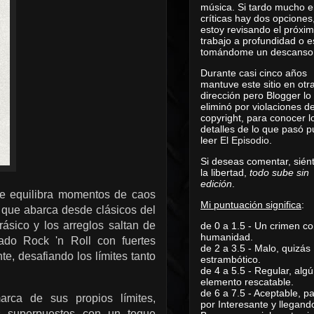
música. Si tardo mucho e
críticas hay dos opciones
estoy revisando el próxi
trabajo a profundidad o e
tomándome un descanso
Durante casi cinco años
mantuve este sitio en otr
dirección pero Blogger lo
eliminó por violaciones d
copyright, para conocer l
detalles de lo que pasó 
leer
El Episodio
.
Si deseas comentar, sién
la libertad,
todo sube sin
edición
.
ue equilibra momentos de caos
Mi puntuación significa
:
 que abarca desde clásicos del
rásico y los arreglos saltan de
de 0 a 1.5 - Un crimen co
humanidad.
nado Rock 'n Roll con fuertes
de 2 a 3.5 - Malo, quizás
e, desafiando los límites tanto
estrambótico.
de 4 a 5.5 - Regular, alg
elemento rescatable.
de 6 a 7.5 - Aceptable, 
arca de sus propios límites,
por Interesante y llegand
res superpuestos con un toque