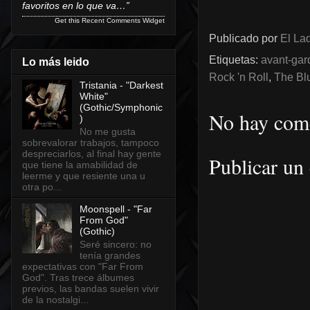
favoritos en lo que va…”
Get this
Recent Comments Widget
Publicado por
El Lad
Etiquetas:
avant-gar
Lo más leido
Rock 'n Roll
,
The Bl
Tristania - "Darkest
White"
(Gothic/Symphonic
No hay come
)
No me gusta
sobrevalorar trabajos, tampoco
despreciarlos, al final hay gente
Publicar un
que tiene la amabilidad de
leerme y que resiente una u
otra po...
Moonspell - "Far
From God"
(Gothic)
Seré sincero: no
tenía grandes
expectativas con "Far From
God". Tras trece álbumes
previos, las bandas suelen vivir
de la nostalgi...