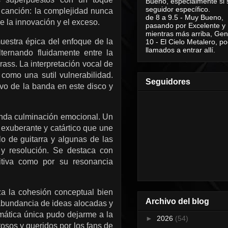
Bueno, especialmente si 
seguidor específico.
a canción: la complejidad nunca
de 8 a 9.5 - Muy Bueno,
re la innovación y el exceso.
pasando por Excelente y
mientras más arriba, Geni
muestra épica del enfoque de la
10 - El Cielo Metalero, po
llamados a entrar allí.
ternando fluidamente entre la
ass. La interpretación vocal de
omo una sutil vulnerabilidad.
Seguidores
vo de la banda en este disco y
funda culminación emocional. Un
 exuberante y catártico que une
lo de guitarra y algunas de las
y resolución. Se destaca con
itiva como por su resonancia
a la cohesión conceptual bien
Archivo del blog
a abundancia de ideas alocadas y
mática única pudo dejarme a la
►
2026
(54)
osos y queridos por los fans de