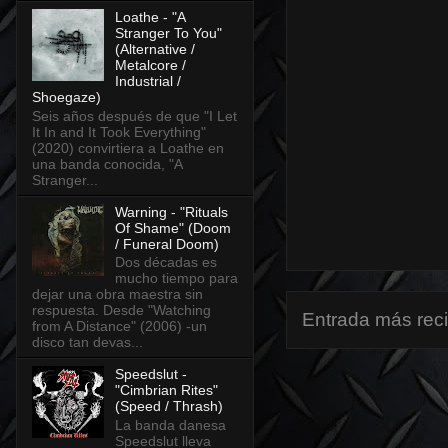
Loathe - "A
Stranger To You"
(Alternative /
Metalcore /
Industrial /
Shoegaze)
Seis años después de que "I Let
It In and It Took Everything"
(2020) convirtiera a Loathe en
una banda conocida, "A
Stranger...
Warning - "Rituals
Of Shame" (Doom
/ Funeral Doom)
Dos décadas es
mucho tiempo para
dejar una obra maestra sin
respuesta. Desde "Watching
Entrada más rec
from A Distance" (2006) -un
disco tan devas...
Speedslut -
"Cimbrian Rites"
(Speed / Thrash)
La banda danesa
Speedslut lleva