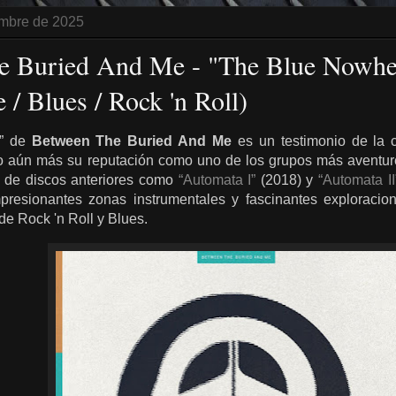
embre de 2025
 Buried And Me - "The Blue Nowhere
 / Blues / Rock 'n Roll)
e” de
Between The Buried And Me
es un testimonio de la c
 aún más su reputación como uno de los grupos más aventure
ez de discos anteriores como
“Automata I”
(2018) y
“Automata II
presionantes zonas instrumentales y fascinantes exploracio
e Rock 'n Roll y Blues.