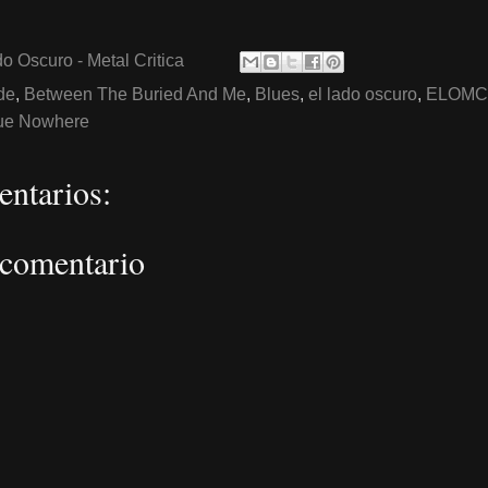
o Oscuro - Metal Critica
de
,
Between The Buried And Me
,
Blues
,
el lado oscuro
,
ELOMC
ue Nowhere
ntarios:
 comentario