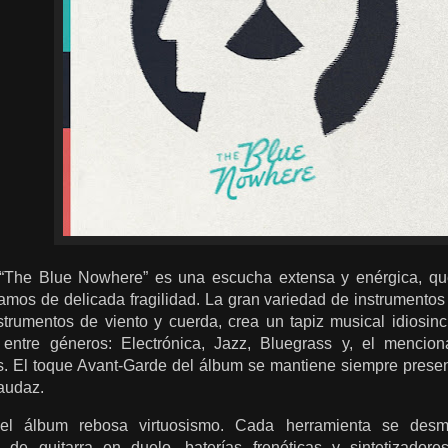
, “The Blue Nowhere” es una escucha extensa y enérgica, q
amos de delicada fragilidad. La gran variedad de instrumentos
strumentos de viento y cuerda, crea un tapiz musical idiosinc
 entre géneros: Electrónica, Jazz, Bluegrass y, el mencio
s. El toque Avant-Garde del álbum se mantiene siempre present
 audaz.
, el álbum rebosa virtuosismo. Cada herramienta se desm
s de guitarra en duelo, baterías frenéticas y sintetizado