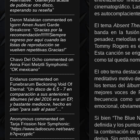
de publicar otro disco,
cinematográfico. La
esperando su reseña”
es autocomplaciente 
Daron Malakian
commented on
Igorrr Amen Avant Garde
El tema
Absent Ther
Breakcore
:
“Gracias por la
banda en la fusión
recomendación!!!!!!!Siempre
pesadez, melodías ev
regreso por aquí cuando las
listas de reproducción se
Tommy Rogers es es
vuelven repetitivas.Gracias!”
Esta canción se eri
Chavo Del Ocho
commented on
como tal queda nom
Anna Fiori Metztli Symphonic
:
“OK mexicano”
El otro tema destac
meditativo motivo de
Eridanus
commented on
Funebrarum Beckoning Void Of
los temas del álbum.
Eternal
:
“Un disco de 6.5 - 7 en
mejores voces de R
comparación a sus anteriores
álbumes (el del 2016 era un EP,
frecuencia como un
y bastante mediocre, hecho en
emocional, obviame
plan "para salir al paso"…”
Si bien “The Blue 
Anonymous
commented on
Tarja Frission Noir Symphonic
:
definida y los punto
“https://www.ladoscuro.net/searc
la combinación de g
h?q=cryptic”
deriva. Sin embargo,