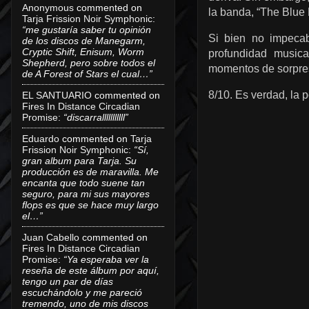
Anonymous
commented on
la banda, “The Blue 
Tarja Frission Noir Symphonic
:
“me gustaría saber tu opinión
Si bien no impeca
de los discos de Manegarm,
Cryptic Shift, Enisum, Worm
profundidad musica
Shepherd, pero sobre todos el
momentos de sorpre
de A Forest of Stars el cual…”
8/10. Es verdad, la p
EL SANTUARIO
commented on
Fires In Distance Circadian
Promise
:
“discarralllllllllll”
Eduardo
commented on
Tarja
Frission Noir Symphonic
:
“Sí,
gran album para Tarja. Su
producción es de maravilla. Me
encanta que todo suene tan
seguro, para mi sus mayores
flops es que se hace muy largo
el…”
Juan Cabello
commented on
Fires In Distance Circadian
Promise
:
“Ya esperaba ver la
reseña de este álbum por aquí,
tengo un par de días
escuchándolo y me pareció
tremendo, uno de mis discos