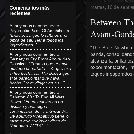
martes, 16 de septi
Comentarios más
recientes
Between The
Anonymous
commented on
Avant-Garde
Psycroptic Pulse Of Annihilation
:
“Exacto. Lo que le falta es una
pizca de sal. Tiene todos los
ingredientes, ”
“The Blue Nowher
Anonymous
commented on
banda, consolidando
Galneryus Cry From Above Neo
alcanza la brillant
Classical
:
“Curioso que te haya
experimentación, im
gustado la portada... Ya que esa
si fue hecha con IA xdCosa que
toques inesperados d
si te pareció mal que haya
hecho Grave digger en su…”
Anonymous
commented on
Sabaton War To End All Wars
Power
:
“En mi opinión es un
discazo y una digna
continuación de The Great War.
De aburrido y repetitivo tiene lo
mismo que cualquier disco de
Ramones, AC/DC…”