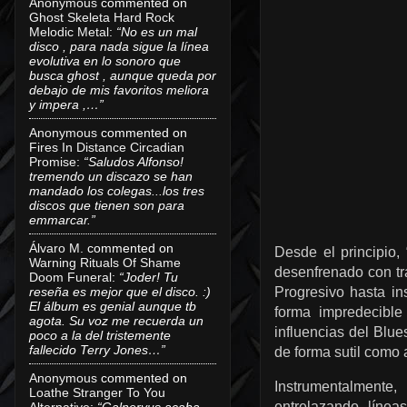
Anonymous
commented on
Ghost Skeleta Hard Rock
Melodic Metal
:
“No es un mal
disco , para nada sigue la línea
evolutiva en lo sonoro que
busca ghost , aunque queda por
debajo de mis favoritos meliora
y impera ,…”
Anonymous
commented on
Fires In Distance Circadian
Promise
:
“Saludos Alfonso!
tremendo un discazo se han
mandado los colegas...los tres
discos que tienen son para
emmarcar.”
Álvaro M.
commented on
Desde el principio
Warning Rituals Of Shame
desenfrenado con tr
Doom Funeral
:
“Joder! Tu
reseña es mejor que el disco. :)
Progresivo hasta in
El álbum es genial aunque tb
forma impredecible
agota. Su voz me recuerda un
influencias del Blue
poco a la del tristemente
fallecido Terry Jones…”
de forma sutil como
Anonymous
commented on
Instrumentalmente
Loathe Stranger To You
entrelazando línea
Alternative
:
“Galneryus acaba