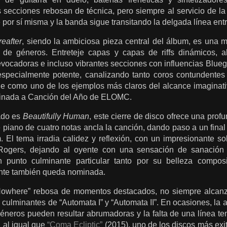
s secciones rebosan de técnica, pero siempre al servicio de l
por sí misma y ​​la banda sigue transitando la delgada línea ent
eafter
, siendo la ambiciosa pieza central del álbum, es una 
 de géneros. Entreteje capas y capas de riffs dinámicos, al
ocadoras e incluso vibrantes secciones con influencias Bluegr
pecialmente potente, canalizando tanto coros contundentes c
ge como uno de los ejemplos más claros del alcance imaginati
inada a Canción del Año de ELOMC.
ado es
Beautifully Human
, este cierre de disco ofrece una pro
 piano de cuatro notas ancla la canción, dando paso a un final
 El tema irradia calidez y reflexión, con un impresionante so
ogers, dejando al oyente con una sensación de sanación 
 punto culminante particular tanto por su belleza compos
nte también queda nominada.
Nowhere” rebosa de momentos destacados, no siempre alcanz
s culminantes de “Automata I” y “Automata II”. En ocasiones, l
éneros pueden resultar abrumadoras y la falta de una línea te
 al igual que
“Coma Ecliptic”
(2015), uno de los discos más exit