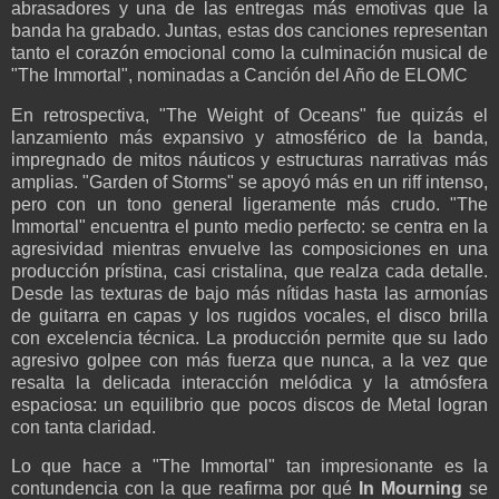
abrasadores y una de las entregas más emotivas que la
banda ha grabado. Juntas, estas dos canciones representan
tanto el corazón emocional como la culminación musical de
"The Immortal", nominadas a Canción del Año de ELOMC
En retrospectiva, "The Weight of Oceans" fue quizás el
lanzamiento más expansivo y atmosférico de la banda,
impregnado de mitos náuticos y estructuras narrativas más
amplias. "Garden of Storms" se apoyó más en un riff intenso,
pero con un tono general ligeramente más crudo. "The
Immortal" encuentra el punto medio perfecto: se centra en la
agresividad mientras envuelve las composiciones en una
producción prístina, casi cristalina, que realza cada detalle.
Desde las texturas de bajo más nítidas hasta las armonías
de guitarra en capas y los rugidos vocales, el disco brilla
con excelencia técnica. La producción permite que su lado
agresivo golpee con más fuerza que nunca, a la vez que
resalta la delicada interacción melódica y la atmósfera
espaciosa: un equilibrio que pocos discos de Metal logran
con tanta claridad.
Lo que hace a "The Immortal" tan impresionante es la
contundencia con la que reafirma por qué
In Mourning
se