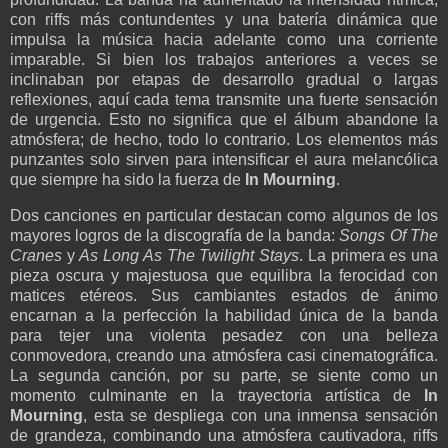
con riffs más contundentes y una batería dinámica que
impulsa la música hacia adelante como una corriente
imparable. Si bien los trabajos anteriores a veces se
inclinaban por etapas de desarrollo gradual o largas
reflexiones, aquí cada tema transmite una fuerte sensación
de urgencia. Esto no significa que el álbum abandone la
atmósfera; de hecho, todo lo contrario. Los elementos más
punzantes solo sirven para intensificar el aura melancólica
que siempre ha sido la fuerza de
In Mourning
.
Dos canciones en particular destacan como algunos de los
mayores logros de la discografía de la banda:
Songs Of The
Cranes
y
As Long As The Twilight Stays
. La primera es una
pieza oscura y majestuosa que equilibra la ferocidad con
matices etéreos. Sus cambiantes estados de ánimo
encarnan a la perfección la habilidad única de la banda
para tejer una violenta pesadez con una belleza
conmovedora, creando una atmósfera casi cinematográfica.
La segunda canción, por su parte, se siente como un
momento culminante en la trayectoria artística de
In
Mourning
, esta se despliega con una inmensa sensación
de grandeza, combinando una atmósfera cautivadora, riffs