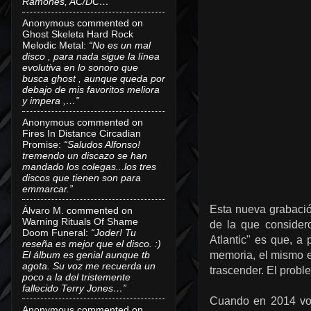
Ramones, AC/DC…”
Anonymous
commented on
Ghost Skeleta Hard Rock
Melodic Metal
:
“No es un mal
disco , para nada sigue la línea
evolutiva en lo sonoro que
busca ghost , aunque queda por
debajo de mis favoritos meliora
y impera ,…”
Anonymous
commented on
Fires In Distance Circadian
Promise
:
“Saludos Alfonso!
tremendo un discazo se han
mandado los colegas...los tres
discos que tienen son para
emmarcar.”
Esta nueva grabaci
Álvaro M.
commented on
Warning Rituals Of Shame
de la que consider
Doom Funeral
:
“Joder! Tu
Atlantic" es que, a
reseña es mejor que el disco. :)
El álbum es genial aunque tb
memoria, el mismo e
agota. Su voz me recuerda un
trascender. El proble
poco a la del tristemente
fallecido Terry Jones…”
Cuando en 2014 vol
Anonymous
commented on