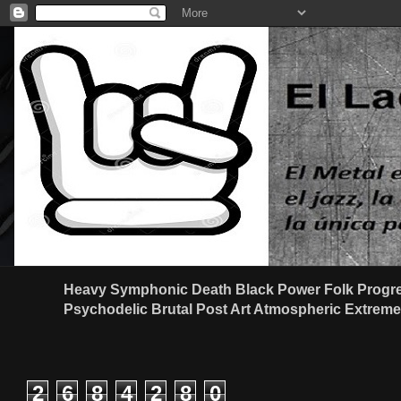
Heavy Symphonic Death Black Power Folk Progre
Psychodelic Brutal Post Art Atmospheric Extreme G
2
6
8
4
2
8
0