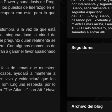
tos Power y sana dosis de Prog,
por Interesante y llegand
los puestos de liderazgo en el
Bueno, especialmente si 
seguidor específico.
recupera con este, pero lo que
de 8 a 9.5 - Muy Bueno,
pasando por Excelente y
mientras más arriba, Geni
10 - El Cielo Metalero, po
ostumbra, a la vez de que está
llamados a entrar allí.
o, ninguna- tuvo la virtud de
 me pregunto quien realmente se
refiero. Con algunos momentos de
Seguidores
van a ganar el favor apasionado
 falta de temas que muestren
s casos, ayudará a mantener a
n vivo y evidenciará que los
 Tom Englund respecta, por lo
n "The Atlantic" son
All I Have
Archivo del blog