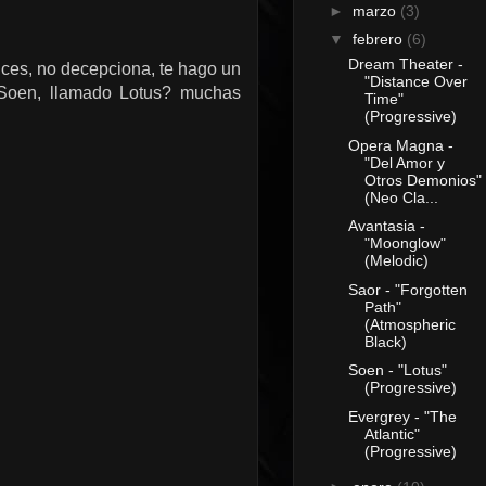
►
marzo
(3)
▼
febrero
(6)
Dream Theater -
dices, no decepciona, te hago un
"Distance Over
e Soen, llamado Lotus? muchas
Time"
(Progressive)
Opera Magna -
"Del Amor y
Otros Demonios"
(Neo Cla...
Avantasia -
"Moonglow"
(Melodic)
Saor - "Forgotten
Path"
(Atmospheric
Black)
Soen - "Lotus"
(Progressive)
Evergrey - "The
Atlantic"
(Progressive)