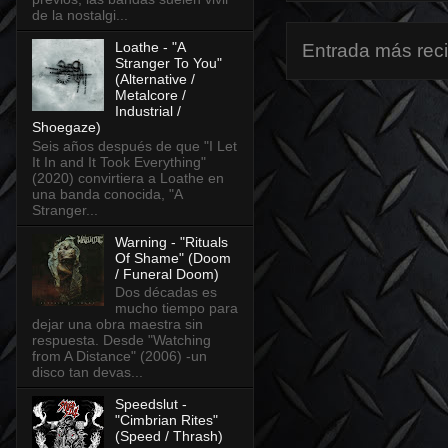
de la nostalgi...
Loathe - "A
Entrada más rec
Stranger To You"
(Alternative /
Metalcore /
Industrial /
Shoegaze)
Seis años después de que "I Let
It In and It Took Everything"
(2020) convirtiera a Loathe en
una banda conocida, "A
Stranger...
Warning - "Rituals
Of Shame" (Doom
/ Funeral Doom)
Dos décadas es
mucho tiempo para
dejar una obra maestra sin
respuesta. Desde "Watching
from A Distance" (2006) -un
disco tan devas...
Speedslut -
"Cimbrian Rites"
(Speed / Thrash)