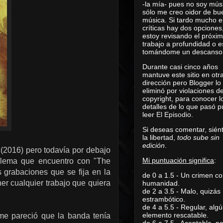
-la mía- pues no soy mús
sólo me creo oidor de bu
música. Si tardo mucho e
críticas hay dos opciones
estoy revisando el próxi
trabajo a profundidad o e
tomándome un descanso
Durante casi cinco años
mantuve este sitio en otr
dirección pero Blogger lo
eliminó por violaciones d
copyright, para conocer l
detalles de lo que pasó 
leer
El Episodio
.
Si deseas comentar, sién
la libertad,
todo sube sin
edición
.
(2016) pero todavía por debajo
Mi puntuación significa
:
blema que encuentro con "The
s grabaciones que se fija en la
de 0 a 1.5 - Un crimen co
r cualquier trabajo que quiera
humanidad.
de 2 a 3.5 - Malo, quizás
estrambótico.
de 4 a 5.5 - Regular, alg
elemento rescatable.
me pareció que la banda tenía
de 6 a 7.5 - Aceptable, 