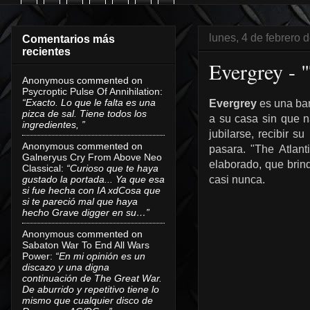
lunes, 4 de febrero 
Comentarios más
recientes
Evergrey - "
Anonymous
commented on
Psycroptic Pulse Of Annihilation
:
“Exacto. Lo que le falta es una
Evergrey
es una ban
pizca de sal. Tiene todos los
a su casa sin que na
ingredientes, ”
jubilarse, recibir 
Anonymous
commented on
pasara. "The Atlant
Galneryus Cry From Above Neo
elaborado, que brind
Classical
:
“Curioso que te haya
gustado la portada... Ya que esa
casi nunca.
si fue hecha con IA xdCosa que
si te pareció mal que haya
hecho Grave digger en su…”
Anonymous
commented on
Sabaton War To End All Wars
Power
:
“En mi opinión es un
discazo y una digna
continuación de The Great War.
De aburrido y repetitivo tiene lo
mismo que cualquier disco de