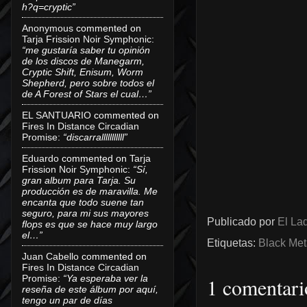
h?q=cryptic”
Anonymous
commented on
Tarja Frission Noir Symphonic
:
“me gustaría saber tu opinión
de los discos de Manegarm,
Cryptic Shift, Enisum, Worm
Shepherd, pero sobre todos el
de A Forest of Stars el cual…”
EL SANTUARIO
commented on
Fires In Distance Circadian
Promise
:
“discarralllllllllll”
Eduardo
commented on
Tarja
Frission Noir Symphonic
:
“Sí,
gran album para Tarja. Su
producción es de maravilla. Me
encanta que todo suene tan
seguro, para mi sus mayores
Publicado por
El Lad
flops es que se hace muy largo
el…”
Etiquetas:
Black Met
Juan Cabello
commented on
Fires In Distance Circadian
Promise
:
“Ya esperaba ver la
1 comentari
reseña de este álbum por aquí,
tengo un par de días