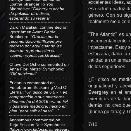
excelentes ideas, aq
Loathe Stranger To You
esa si fue una luz 
Alternative
:
“Galneryus acaba
de publicar otro disco,
género. Con su sigu
esperando su reseña”
realmente me dice el
Daron Malakian
commented on
Igorrr Amen Avant Garde
"The Atlantic" es u
Breakcore
:
“Gracias por la
instrumentalmente 
recomendación!!!!!!!Siempre
regreso por aquí cuando las
impactarme. Estoy s
listas de reproducción se
esforzaría, daría lo
vuelven repetitivas.Gracias!”
calidad en un tema a
Chavo Del Ocho
commented on
de los seguidores.
Anna Fiori Metztli Symphonic
:
“OK mexicano”
¿El disco es medio
Eridanus
commented on
originalidad y atr
Funebrarum Beckoning Void Of
Eternal
:
“Un disco de 6.5 - 7 en
Evergrey
en el amb
comparación a sus anteriores
miembros de la ban
álbumes (el del 2016 era un EP,
demás, no creo que 
y bastante mediocre, hecho en
plan "para salir al paso"…”
(buena guitarra) y
Th
Anonymous
commented on
7/10
Tarja Frission Noir Symphonic
:
“https://www.ladoscuro.net/searc