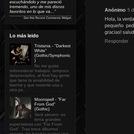
escuchándolo y me pareció
tremendo, uno de mis discos
Anónimo
5 d
favoritos en lo que va…”
Get this
Recent Comments Widget
Hola, la verd
pequeño pedi
gracias! salu
Lo más leido
Responder
Tristania - "Darkest
White"
(Gothic/Symphonic
)
No me gusta
sobrevalorar trabajos, tampoco
despreciarlos, al final hay gente
que tiene la amabilidad de
leerme y que resiente una u
otra po...
Moonspell - "Far
From God"
(Gothic)
Seré sincero: no
tenía grandes
expectativas con "Far From
God". Tras trece álbumes
previos, las bandas suelen vivir