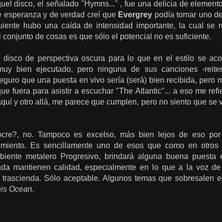
uel disco, el señalado "Hymns..." , fue una delicia de elemen
de esperanza y de verdad creí que
Evergrey
podía tomar uno de 
iente hubo una caída de intensidad importante, la cual se 
 conjunto de cosas es que sólo el potencial no es suficiente.
n disco de perspectiva oscura para lo que en el estilo se ac
muy bien ejecutado, pero ninguna de sus canciones -reiter
eguro que una puesta en vivo sería (será) bien recibida, pero
 que fuera para asistir a escuchar "The Atlantic"... a eso me 
quí y otro allá, me parece que cumplen, pero no siento que se 
cre?, no. Tampoco es excelso, más bien lejos de eso por
evimiento. Es sencillamente uno de esos que como en otro
iente metalero Progresivo, brindará alguna buena puesta e
da mantienen calidad, especialmente en lo que a la voz de
trascienda. Sólo aceptable. Algunos temas que sobresalen e
is Ocean
.