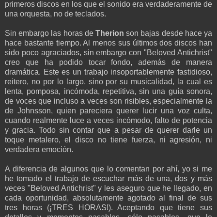
primeros discos en los que el sonido era verdaderamente de
una orquesta, no de teclados.
Sin embargo las horas de
Therion
son bajas desde hace ya
hace bastante tiempo. Al menos sus últimos dos discos han
sido poco agraciados, sin embargo con "Beloved Antichrist"
creo que ha podido tocar fondo, además de manera
dramática. Este es un trabajo insoportablemente fastidioso,
reitero, no por lo largo, sino por su musicalidad, la cual es
lenta, pomposa, incómoda, repetitiva, sin una guía sonora,
de voces que incluso a veces son risibles, especialmente la
de Johnsson, quien pareciera querer lucir una voz culta,
cuando realmente luce a veces incómodo, falto de potencia
y gracia. Todo sin contar que a pesar de querer darle un
toque metalero, el disco no tiene fuerza, ni agresión, ni
verdadera emoción.
A diferencia de algunos que lo comentan por ahí, yo si me
he tomado el trabajo de escuchar más de una, dos y más
veces "Beloved Antichrist" y les aseguro que he llegado, en
cada oportunidad, absolutamente agotado al final de sus
tres horas (¡TRES HORAS!). Aceptando que tiene sus