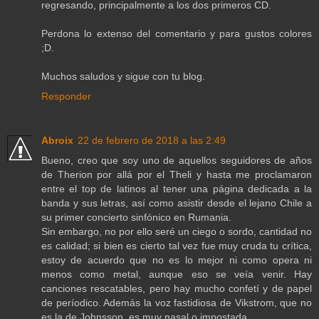
regresando, principalmente a los dos primeros CD.
Perdona lo extenso del comentario y para gustos colores
;D.
Muchos saludos y sigue con tu blog.
Responder
Abroix
22 de febrero de 2018 a las 2:49
Bueno, creo que soy uno de aquellos seguidores de años
de Therion por allá por el Theli y hasta me proclamaron
entre el top de latinos al tener una página dedicada a la
banda y sus letras, así como asistir desde el lejano Chile a
su primer concierto sinfónico en Rumania.
Sin embargo, no por ello seré un ciego o sordo, cantidad no
es calidad; si bien es cierto tal vez fue muy cruda tu crítica,
estoy de acuerdo que no es lo mejor ni como opera ni
menos como metal, aunque eso se veía venir. Hay
canciones rescatables, pero hay mucho confetí y de papel
de períodico. Además la voz fastidiosa de Vikstrom, que no
es la de Johnsson, es muy nasal o impostada.