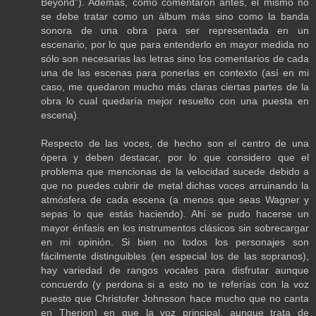
Beyond”). Además, como comentaron antes, el mismo no
se debe tratar como un álbum más sino como la banda
sonora de una obra para ser representada en un
escenario, por lo que para entenderlo en mayor medida no
sólo son necesarias las letras sino los comentarios de cada
una de las escenas para ponerlas en contexto (así en mi
caso, me quedaron mucho más claras ciertas partes de la
obra lo cual quedaría mejor resuelto con una puesta en
escena).
Respecto de las voces, de hecho son el centro de una
ópera y deben destacar, por lo que considero que el
problema que mencionas de la velocidad sucede debido a
que no puedes cubrir de metal dichas voces arruinando la
atmósfera de cada escena (a menos que seas Wagner y
sepas lo que estás haciendo). Ahí se pudo hacerse un
mayor énfasis en los instrumentos clásicos sin sobrecargar
en mi opinión. Si bien no todos los personajes son
fácilmente distinguibles (en especial los de las sopranos),
hay variedad de rangos vocales para disfrutar aunque
concuerdo (y perdona si a esto no te referías con la voz
puesto que Christofer Johnsson hace mucho que no canta
en Therion) en que la voz principal, aunque trata de