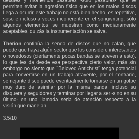
detalles y momentos pasables -sólo pasables- que le
permiten evitar la agresión física que en los malos discos
llega a ocurrir, este trabajo no está bien hecho, es repetitivo,
soso e incluso a veces incoherente en el songwriting, sólo
algunos elementos se muestran como medianamente
aceptables, quizás la instrumentación se salva.
Therion
continúa la senda de discos que no calan, que
puede que haya algún sector que los considere interesantes
o novedosos (ciertamente pocas bandas se atreven a esto),
lo que les da desde esa perspectiva cierto valor, más sin
embargo no siento que "Beloved Antichrist" tenga potencial
para convertirse en un trabajo atrayente, por el contrario,
semejante disco puede eventualmente tornarse en un golpe
muy duro de asimilar por la misma banda, incluso su
disquera y seguidores y terminar por llegar a ser -sino en su
último- en una llamada seria de atención respecto a la
visión que manejan.
3.5/10