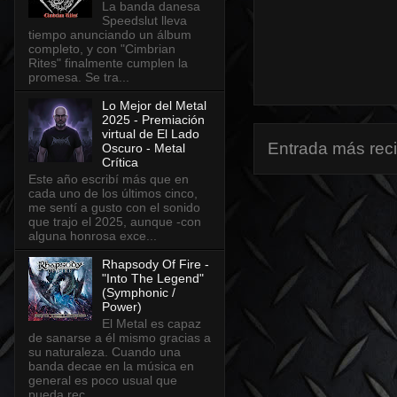
La banda danesa
Speedslut lleva
tiempo anunciando un álbum
completo, y con "Cimbrian
Rites" finalmente cumplen la
promesa. Se tra...
Lo Mejor del Metal
2025 - Premiación
virtual de El Lado
Entrada más rec
Oscuro - Metal
Crítica
Este año escribí más que en
cada uno de los últimos cinco,
me sentí a gusto con el sonido
que trajo el 2025, aunque -con
alguna honrosa exce...
Rhapsody Of Fire -
"Into The Legend"
(Symphonic /
Power)
El Metal es capaz
de sanarse a él mismo gracias a
su naturaleza. Cuando una
banda decae en la música en
general es poco usual que
pueda rec...