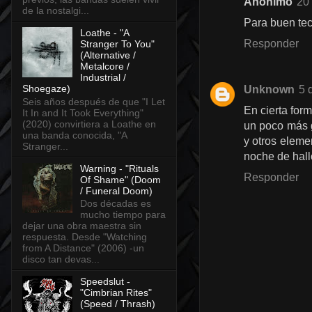
Anónimo
20 
de la nostalgi...
Para buen te
Loathe - "A
Responder
Stranger To You"
(Alternative /
Metalcore /
Industrial /
Shoegaze)
Unknown
5 
Seis años después de que "I Let
En cierta for
It In and It Took Everything"
(2020) convirtiera a Loathe en
un poco más g
una banda conocida, "A
y otros elemen
Stranger...
noche de hall
Warning - "Rituals
Responder
Of Shame" (Doom
/ Funeral Doom)
Dos décadas es
mucho tiempo para
dejar una obra maestra sin
respuesta. Desde "Watching
from A Distance" (2006) -un
disco tan devas...
Speedslut -
"Cimbrian Rites"
(Speed / Thrash)