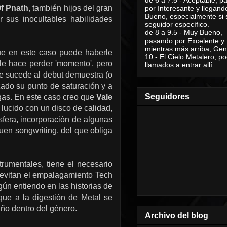
Of Pnath
, también hijos del gran
por Interesante y llegand
Bueno, especialmente si 
r sus inocultables habilidades
seguidor específico.
de 8 a 9.5 - Muy Bueno,
pasando por Excelente y
mientras más arriba, Geni
que en este caso puede haberle
10 - El Cielo Metalero, po
le hace perder 'momento', pero
llamados a entrar allí.
e sucede al debut demuestra (o
ado su punto de saturación y a
Seguidores
regas. En este caso creo que
Vale
 lucido con un disco de calidad,
sfera, incorporación de algunas
uen songwriting, del que obliga
rumentales, tiene el necesario
evitan el empalagamiento Tech
gún entiendo en las historias de
que a la digestión de Metal se
año dentro del género.
Archivo del blog