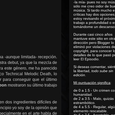
-la mía- pues no soy mús
sólo me creo oidor de bu
música. Si tardo mucho e
críticas hay dos opciones
estoy revisando el próxi
trabajo a profundidad o e
tomándome un descanso
Durante casi cinco años
mantuve este sitio en otr
dirección pero Blogger lo
eliminó por violaciones d
copyright, para conocer l
detalles de lo que pasó 
a -aunque limitada- recepción.
leer
El Episodio
.
estra debut, ya que la mezcla de
Si deseas comentar, sién
ra este género, me ha parecido
la libertad,
todo sube sin
co Technical Melodic Death, lo
edición
.
para conseguir que el último
Mi puntuación significa
:
aeon
mostraron su último trabajo
de 0 a 1.5 - Un crimen co
humanidad.
de 2 a 3.5 - Malo, quizás
n dos ingredientes difíciles de
estrambótico.
de 4 a 5.5 - Regular, alg
incipio yo soy de la opinión que
elemento rescatable.
specialmente en el arte habla de
de 6 a 7.5 - Aceptable, 