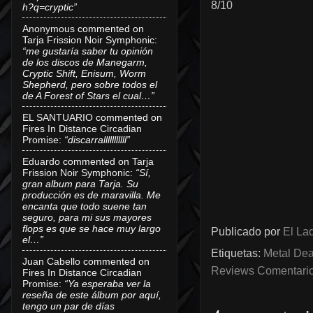
8/10
h?q=cryptic”
Anonymous
commented on
Tarja Frission Noir Symphonic
:
“me gustaría saber tu opinión
de los discos de Manegarm,
Cryptic Shift, Enisum, Worm
Shepherd, pero sobre todos el
de A Forest of Stars el cual…”
EL SANTUARIO
commented on
Fires In Distance Circadian
Promise
:
“discarralllllllllll”
Eduardo
commented on
Tarja
Frission Noir Symphonic
:
“Sí,
gran album para Tarja. Su
producción es de maravilla. Me
encanta que todo suene tan
seguro, para mi sus mayores
flops es que se hace muy largo
Publicado por
El Lad
el…”
Etiquetas:
Metal Dea
Juan Cabello
commented on
Reviews Comentarios
Fires In Distance Circadian
Promise
:
“Ya esperaba ver la
reseña de este álbum por aquí,
tengo un par de días