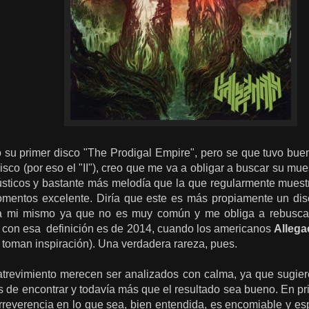
su primer disco "The Prodigal Empire", pero se que tuvo buen
isco (por eso el "II"), creo que me va a obligar a buscar su mu
sticos y bastante más melodía que la que regularmente muest
omentos excelente. Diría que este es más propiamente un dis
 mi mismo ya que no es muy común y me obliga a rebuscar 
 con esa definición es de 2014, cuando los americanos
Alleg
 toman inspiración). Una verdadera rareza, pues.
atrevimiento merecen ser analizados con calma, ya que sugiere
es de encontrar y todavía más que el resultado sea bueno. En pr
 irreverencia en lo que sea, bien entendida, es encomiable y e