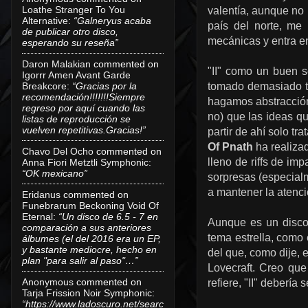
Loathe Stranger To You
valentía, aunque no 
Alternative
:
“Galneryus acaba
país del norte, me 
de publicar otro disco,
mecánicas y entra e
esperando su reseña”
Daron Malakian
commented on
"II" como un buen s
Igorrr Amen Avant Garde
Breakcore
:
“Gracias por la
tomado demasiado ti
recomendación!!!!!!!Siempre
hagamos abstracción
regreso por aquí cuando las
no) que las ideas q
listas de reproducción se
vuelven repetitivas.Gracias!”
partir de ahí solo t
Of Pnath
ha realizad
Chavo Del Ocho
commented on
lleno de riffs de im
Anna Fiori Metztli Symphonic
:
“OK mexicano”
sorpresas (especial
a mantener la atenci
Eridanus
commented on
Funebrarum Beckoning Void Of
Eternal
:
“Un disco de 6.5 - 7 en
Aunque es un disco 
comparación a sus anteriores
tema estrella, como
álbumes (el del 2016 era un EP,
y bastante mediocre, hecho en
del que, como dije, 
plan "para salir al paso"…”
Lovecraft. Creo que
Anonymous
commented on
refiere, "II" deberí
Tarja Frission Noir Symphonic
:
“https://www.ladoscuro.net/searc