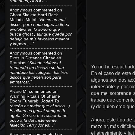
Ramones, AC/DC…”
Anonymous
commented on
Ghost Skeleta Hard Rock
Melodic Metal
:
“No es un mal
disco , para nada sigue la línea
evolutiva en lo sonoro que
busca ghost , aunque queda por
debajo de mis favoritos meliora
y impera ,…”
Anonymous
commented on
Fires In Distance Circadian
Promise
:
“Saludos Alfonso!
Yo no he escuchado 
tremendo un discazo se han
mandado los colegas...los tres
En el caso de este d
discos que tienen son para
algunos sonidos acú
emmarcar.”
interesante y por m
Álvaro M.
commented on
que me sorprende a
Warning Rituals Of Shame
trabajo que comente
Doom Funeral
:
“Joder! Tu
reseña es mejor que el disco. :)
(y de quien creo que
El álbum es genial aunque tb
agota. Su voz me recuerda un
Ahora, este tipo de 
poco a la del tristemente
fallecido Terry Jones…”
mezclar, más difícil
el atrevimiento y la
Anonymous
commented on