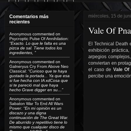
miércoles, 15 de jun
Comentarios más
recientes
Vale Of Pna
Anonymous
commented on
Psycroptic Pulse Of Annihilation
:
“Exacto. Lo que le falta es una
El Technical Death 
pizca de sal. Tiene todos los
exhibición práctic
ingredientes, ”
arpegios complejos,
Anonymous
commented on
conviertan en prota
Galneryus Cry From Above Neo
el caso de
Vale Of
Classical
:
“Curioso que te haya
gustado la portada... Ya que esa
percibe una emoción 
si fue hecha con IA xdCosa que
si te pareció mal que haya
hecho Grave digger en su…”
Anonymous
commented on
Sabaton War To End All Wars
Power
:
“En mi opinión es un
discazo y una digna
continuación de The Great War.
De aburrido y repetitivo tiene lo
mismo que cualquier disco de