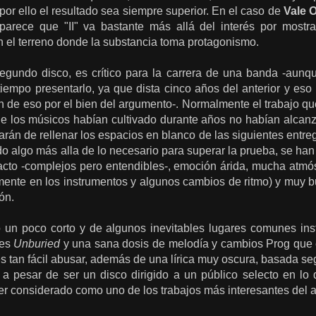
por ello el resultado sea siempre superior. En el caso de
Vale 
parece que "II" va bastante más allá del interés por mostra
n el terreno donde la substancia toma protagonismo.
egundo disco, es crítico para la carrera de una banda -aun
empo presentarlo, ya que dista cinco años del anterior y eso 
 de eso por el bien del argumento-. Normalmente el trabajo qu
ue los músicos habían cultivado durante años no habían alcanz
ratarán de rellenar los espacios en blanco de las siguientes ent
o algo más alla de lo necesario para superar la prueba, se han
pacto -complejos pero entendibles-, emoción árida, mucha atmó
mente en los instrumentos y algunos cambios de ritmo) y muy b
ón.
un poco corto y de algunos inevitables lugares comunes inst
 es
Unburied
y una sana dosis de melodía y cambios Prog que 
es tan fácil abusar, además de una lírica muy oscura, basada se
 a pesar de ser un disco dirigido a un público selecto en lo 
a ser considerado como uno de los trabajos más interesantes del 