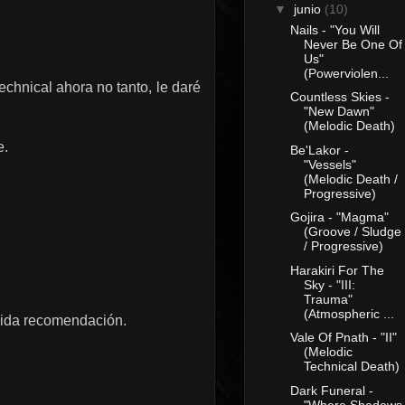
▼
junio
(10)
Nails - "You Will
Never Be One Of
Us"
(Powerviolen...
hnical ahora no tanto, le daré
Countless Skies -
"New Dawn"
(Melodic Death)
e.
Be'Lakor -
"Vessels"
(Melodic Death /
Progressive)
Gojira - "Magma"
(Groove / Sludge
/ Progressive)
Harakiri For The
Sky - "III:
Trauma"
(Atmospheric ...
pida recomendación.
Vale Of Pnath - "II"
(Melodic
Technical Death)
Dark Funeral -
"Where Shadows