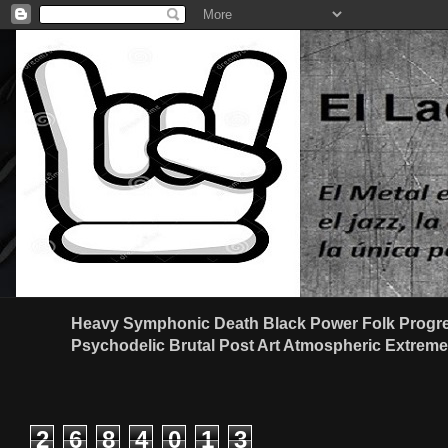
Heavy Symphonic Death Black Power Folk Progre
Psychodelic Brutal Post Art Atmospheric Extreme G
2
6
8
4
0
1
3