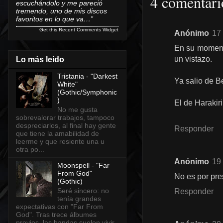
4 comentari
escuchándolo y me pareció
tremendo, uno de mis discos
favoritos en lo que va…”
Get this
Recent Comments Widget
Anónimo
17 
En su momento
un vistazo.
Lo más leido
Tristania - "Darkest
Ya salio de B
White"
(Gothic/Symphonic
)
El de Harakir
No me gusta
sobrevalorar trabajos, tampoco
despreciarlos, al final hay gente
Responder
que tiene la amabilidad de
leerme y que resiente una u
otra po...
Anónimo
19 
Moonspell - "Far
From God"
No es por pre
(Gothic)
Seré sincero: no
Responder
tenía grandes
expectativas con "Far From
God". Tras trece álbumes
previos, las bandas suelen vivir