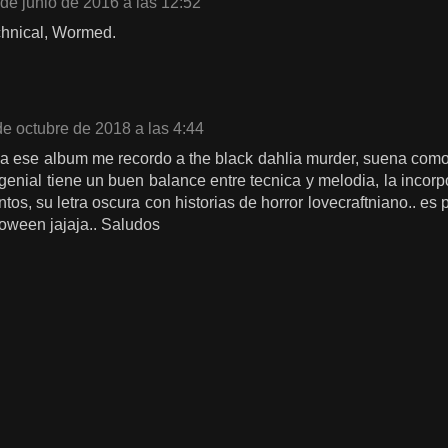
de junio de 2016 a las 12:52
chnical, Wormed.
de octubre de 2018 a las 4:44
ma ese album me recordo a the black dahlia murder, suena como
enial tiene un buen balance entre tecnica y melodia, la incor
tos, su letra oscura con historias de horror lovecraftniano.. es
oween jajaja.. Saludos