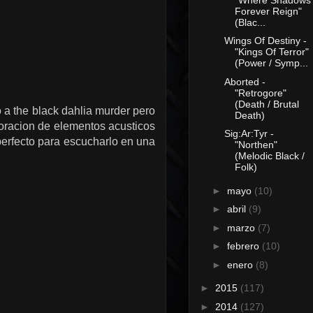
Forever Reign"
(Blac...
Wings Of Destiny -
"Kings Of Terror"
(Power / Symp...
Aborted -
"Retrogore"
(Death / Brutal
 a the black dahlia murder pero
Death)
poracion de elementos acusticos
Sig:Ar:Tyr -
 perfecto para escucharlo en una
"Northen"
(Melodic Black /
Folk)
►
mayo
(10)
►
abril
(9)
►
marzo
(7)
►
febrero
(10)
►
enero
(8)
►
2015
(117)
►
2014
(127)