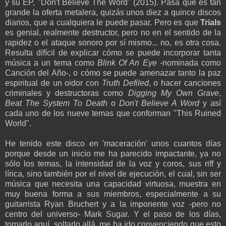
y su EP, "Don't Believe The Word" (2015). Pasa que es tan
grande la oferta metalera, quizás unos diez a quince discos
diarios, que a cualquiera le puede pasar. Pero es que
Trials
es genial, realmente destructor, pero no en el sentido de la
rapidez o el ataque sonoro por sí mismo... no, es otra cosa.
Resulta difícil de explicar cómo se puede incorporar tanta
música a un tema como
Blink Of An Eye
-nominada como
Canción del Año-, o cómo se puede amenazar tanto la paz
espiritual de un oidor con
Truth Defiled
, o hacer canciones
criminales y destructoras como
Digging My Own Grave
,
Beat The System To Death
o
Don't Believe A Word
y así
cada uno de los nueve temas que conforman "This Ruined
World".
He tenido este disco en 'maceración' unos cuantos días
porque desde un inicio me ha parecido impactante, ya no
sólo los temas, la intensidad de la voz y coros, sus riff y
lírica, sino también por el nivel de ejecución, el cual, sin ser
música que necesita una capacidad virtuosa, muestra en
muy buena forma a sus miembros, especialmente a su
guitarrista Ryan Bruchert y a la imponente voz -pero no
centro del universo- Mark Sugar. Y el paso de los días,
tomarlo aquí, soltarlo allá, me ha ido convenciendo que esto