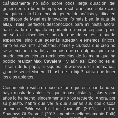
cuánticamente no sólo sobre otros larga duración del
género en un buen tiempo, sino sobre incluso sobre casi
cualquier estilo. Un elemento general de análisis y crítica en
los discos de Metal es innovación (o más bien, la falta de
ella).
Trials
, perfectos desconocidos para mi hasta ahora,
han creado un impacto importante en mi percepción, pues
no sólo el disco tiene todo lo que de su estilo puede
esperarse, sino que además agregan elementos únicos,
tanto en voz, riffs, atmósfera, ritmos y crudeza que creo no
se asemejan a nadie, a menos que con alguna pinza se
pueda extraer ciertas reminiscencias de lo mejor que ha
podido realizar
Max Cavalera
... y aún así. Esto no es el
Thrash de tu papá, ni siquiera el Groove de tu hermano...
¿puede ser el Modern Thrash de tu hijo? habrá que tener
los ojos abiertos.
Ciertamente resulta un poco extraño que esta banda no se
haya mostrado antes. Yo que repaso listas y listas y por
años lo he hecho, sinceramente no los recuerdo. Ahora, por
su puesto, habrá que ver a que suenan sus dos discos
anteriores "Witness To The Downfall" (2011), "In The
Shadows Of Swords" (2013 - nombre peligrosamente Folk)