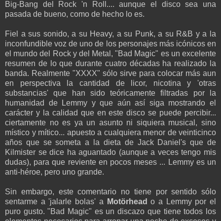
Big-Bang del Rock 'n Roll.... aunque el disco sea una
pasada de bueno, como de hecho lo es.
Fiel a sus sonido, a su Heavy, a su Punk, a su R&B y a la
inconfundible voz de uno de los personajes más icónicos en
el mundo del Rock y del Metal, "Bad Magic" es un excelente
resumen de lo que durante cuatro décadas ha realizado la
banda. Realmente "XXXX" sólo sirve para colocar más aun
en perspectiva la cantidad de licor, nicotina y 'otras
substancias' que han sido teóricamente filtradas por la
humanidad de Lemmy y que aún así siga mostrando el
carácter y la calidad que en este disco se puede percibir...
ciertamente no es ya un asunto ni siquiera musical, sino
místico y mítico... apuesto a cualquiera menor de veinticinco
años que se someta a la dieta de Jack Daniel's que de
Kilmister se dice ha aguantado (aunque a veces tengo mis
dudas), para que reviente en pocos meses ... Lemmy es un
anti-héroe, pero uno grande.
Sin embargo, este comentario no tiene por sentido sólo
sentarme a 'jalarle bolas' a
Motörhead
o a Lemmy por el
puro gusto. "Bad Magic" es un discazo que tiene todos los