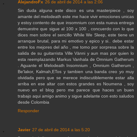
AlejandroFx
26 de abril de 2014 a las 2:06
Sin duda alguna este disco es una masterpiece , soy
amante del melodeath este me hace vivir emociones unicas
y estoy contento de que insomnium con esta nueva entrega
demuestre que sigue al 100 x 100 , concuerdo con lo que
dices men sobre el sencillo While We Sleep, este tiene un
arranque brutal, para mi emotivo y epico y si.. debe estar
entre los mejores del año , me tomo por sorpresa sobre la
salida de su guitarrista Ville Vänni y aun mas por quien lo
esta reemplazando Markus Vanhala de Omnium Gatherum
. Aguante el Melodeath Insomnium , Omnium Gatherum ,
Be'lakor, Kalmah,ETos y tambien una banda creo yo muy
olvidada pero que se merece indiscutiblemente estar alla
arriba en ese altar con estos grandes es Noumena , soy
nuevo en el blog pero me parece que haces un buen
trabajo aqui amigo animo y sigue adelante con esto saludos
desde Colombia
Responder
Javier
27 de abril de 2014 a las 5:20