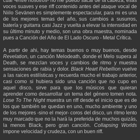
cual -entre nosotros- no me puedo sacar de la cabeza, esas
voces suaves y ese riff contenido antes del ataque vocal de
Niilo Sevänen es simplemente espectacular, para mi es una
de los mejores temas del año, sus cambios a susurros,
batería y guitarra casi Jazz y vuelta a elevar la intensidad en
su último minuto y medio, son una obra maestra, nominada
pues a Canción del Año de El Lado Oscuro - Metal Crítica.
A partir de ahi, hay temas buenos o muy buenos, desde
Revelation
, un canción Melodeath, donde el Melo supera al
Death, se mezclan voces y cambios de ritmo y muestra
sensaciones de rabia y dolor.
Black Heart Rebellion
vuelve
a las raices estilísticas y recuerda mucho el trabajo anterior,
casi como si hubiera sido una canción que no cupo en
aquel disco, sirve para que los músicos que quieran
aprender como desarrollar un tema del género tomen nota.
Lose To The Night
muestra un riff desde el inicio que es de
los que también se quedan en uno, mucho ambiente y uno
de los mejores -sino el mejor- coros del disco, un ritmo lento
muy marcado que no la hará la preferida de muchos quizás,
la menos Black, pero gran canción.
Collapsing Worlds
impone velocidad y crudeza, con un buen riff.