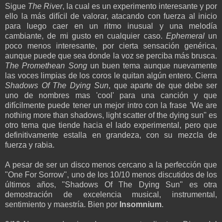
Sigue
The River
, la cual es un experimento interesante y por
ello la más difícil de valorar, atacando con fuerza al inicio
para luego caer en un ritmo inusual y una melodía
cambiante, de mi gusto en cualquier caso.
Ephemeral
un
poco menos interesante, por cierta sensación genérica,
aunque puede que sea donde la voz se perciba más brusca.
The Promethean Song
un buen tema aunque nuevamente
las voces limpias de los coros le quitan algún entero. Cierra
Shadows Of The Dying Sun
, que aparte de que debe ser
uno de nombres mas 'cool' para una canción y que
difícilmente puede tener un mejor intro con la frase 'We are
nothing more than shadows, light scatter of the dying sun" es
otro tema que tiende hacia el lado experimental, pero que
definitivamente estalla en grandeza, con su mezcla de
fuerza y rabia.
A pesar de ser un disco menos cercano a la perfección que
"One For Sorrow", uno de los 10/10 menos discutidos de los
últimos años, "Shadows Of The Dying Sun" es otra
demostración de excelencia musical, instrumental,
sentimiento y maestría. Bien por
Insomnium
.