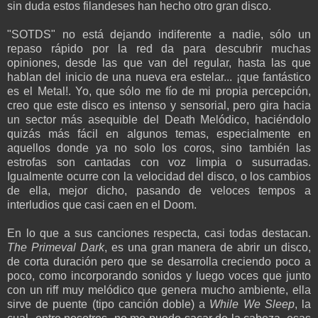
sin duda estos filandeses han hecho otro gran disco.
"SOTDS" no está dejando indiferente a nadie, sólo un
repaso rápido por la red da para descubrir muchas
opiniones, desde las que van del regular, hasta las que
hablan del inicio de una nueva era estelar... ¡que fantástico
es el Metal!. Yo, que sólo me fío de mi propia percepción,
creo que este disco es intenso y sensorial, pero gira hacia
un sector más asequible del Death Melódico, haciéndolo
quizás más fácil en algunos temas, especialmente en
aquellos donde ya no solo los coros, sino también las
estrofas son cantadas con voz limpia o susurradas.
Igualmente ocurre con la velocidad del disco, o los cambios
de ella, mejor dicho, pasando de veloces tempos a
interludios que casi caen en el Doom.
En lo que a sus canciones respecta, casi todas destacan.
The Primeval Dark
, es una gran manera de abrir un disco,
de corta duración pero que se desarrolla creciendo poco a
poco, como incorporando sonidos y luego voces que junto
con un riff muy melódico que genera mucho ambiente, ella
sirve de puente (tipo canción doble) a
While We Sleep
, la