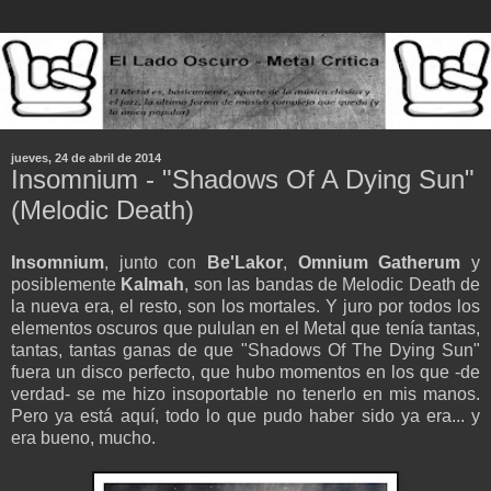
jueves, 24 de abril de 2014
Insomnium - "Shadows Of A Dying Sun"
(Melodic Death)
Insomnium
, junto con
Be'Lakor
,
Omnium Gatherum
y
posiblemente
Kalmah
, son las bandas de Melodic Death de
la nueva era, el resto, son los mortales. Y juro por todos los
elementos oscuros que pululan en el Metal que tenía tantas,
tantas, tantas ganas de que "Shadows Of The Dying Sun"
fuera un disco perfecto, que hubo momentos en los que -de
verdad- se me hizo insoportable no tenerlo en mis manos.
Pero ya está aquí, todo lo que pudo haber sido ya era... y
era bueno, mucho.