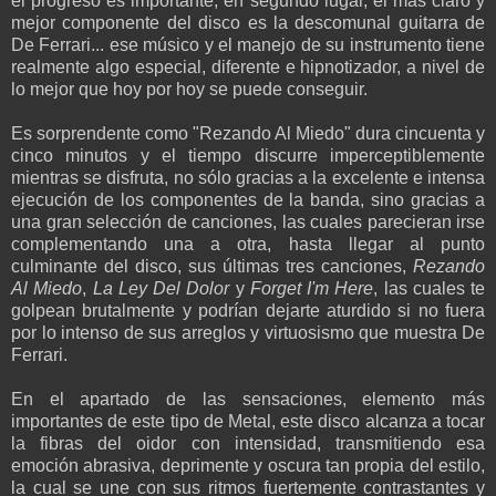
el progreso es importante; en segundo lugar, el más claro y
mejor componente del disco es la descomunal guitarra de
De Ferrari... ese músico y el manejo de su instrumento tiene
realmente algo especial, diferente e hipnotizador, a nivel de
lo mejor que hoy por hoy se puede conseguir.
Es sorprendente como "Rezando Al Miedo" dura cincuenta y
cinco minutos y el tiempo discurre imperceptiblemente
mientras se disfruta, no sólo gracias a la excelente e intensa
ejecución de los componentes de la banda, sino gracias a
una gran selección de canciones, las cuales parecieran irse
complementando una a otra, hasta llegar al punto
culminante del disco, sus últimas tres canciones,
Rezando
Al Miedo
,
La Ley Del Dolor
y
Forget I'm Here
, las cuales te
golpean brutalmente y podrían dejarte aturdido si no fuera
por lo intenso de sus arreglos y virtuosismo que muestra De
Ferrari.
En el apartado de las sensaciones, elemento más
importantes de este tipo de Metal, este disco alcanza a tocar
la fibras del oidor con intensidad, transmitiendo esa
emoción abrasiva, deprimente y oscura tan propia del estilo,
la cual se une con sus ritmos fuertemente contrastantes y