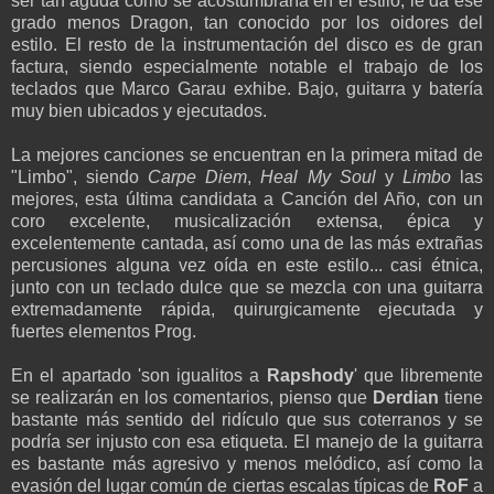
ser tan aguda como se acostumbraría en el estilo, le da ese
grado menos Dragon, tan conocido por los oidores del
estilo. El resto de la instrumentación del disco es de gran
factura, siendo especialmente notable el trabajo de los
teclados que Marco Garau exhibe. Bajo, guitarra y batería
muy bien ubicados y ejecutados.
La mejores canciones se encuentran en la primera mitad de
"Limbo", siendo
Carpe Diem
,
Heal My Soul
y
Limbo
las
mejores, esta última candidata a Canción del Año, con un
coro excelente, musicalización extensa, épica y
excelentemente cantada, así como una de las más extrañas
percusiones alguna vez oída en este estilo... casi étnica,
junto con un teclado dulce que se mezcla con una guitarra
extremadamente rápida, quirurgicamente ejecutada y
fuertes elementos Prog.
En el apartado 'son igualitos a
Rapshody
' que libremente
se realizarán en los comentarios, pienso que
Derdian
tiene
bastante más sentido del ridículo que sus coterranos y se
podría ser injusto con esa etiqueta. El manejo de la guitarra
es bastante más agresivo y menos melódico, así como la
evasión del lugar común de ciertas escalas típicas de
RoF
a