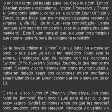
lo ancho y largo del trabajo aquellos. Creo que con "Limbo"
Derdian
propone crecimiento, incluso Progresivo y Thrash
al Symphonic italiano, como en la canción
Light Of Hate
y
Terror
, lo que hace que me merezcan bastante respeto al
evitarse la vía fácil de lo que -está comprobado-, vende
(aunque sólo sean los cinco mil discos que aspira cualquier
metalero) . Este álbum, para el que le gusten los principios
que rigen el género, será de obligatoria repetición.
Se le puede criticar a "Limbo" que su duración excede un
poco lo que para un estilo tan melódico como este se
espera, sintiéndose algo de relleno con las canciones
Kindom Of Your Heart
y
Strange Journey
, la que menos me
gustó. Sesenta y ocho minutos son como mucho; quizás si
hubieran dejado estas dos canciones afuera podríamos
estar hablando de un álbum cercano al cielo metalero de un
10.
Cierra el disco
Hymn Of Liberty
y
Silent Hope
, con cierto
nivel de 'jamming' bien poco usual para el estilo, lo que
estoy seguro dividirá opiniones entre los que les parecerá
poco ortodoxo, otros les parecerá innovador y divertido y a