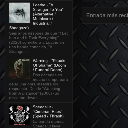
Loathe - "A
Stranger To You"
(Alternative /
Entrada más rec
Metalcore /
Industrial /
Shoegaze)
Seis años después de que "I Let
It In and It Took Everything"
(2020) convirtiera a Loathe en
una banda conocida, "A
Stranger...
Warning - "Rituals
Of Shame" (Doom
/ Funeral Doom)
Dos décadas es
mucho tiempo para
dejar una obra maestra sin
respuesta. Desde "Watching
from A Distance" (2006) -un
disco tan devas...
Speedslut -
"Cimbrian Rites"
(Speed / Thrash)
La banda danesa
Speedslut lleva