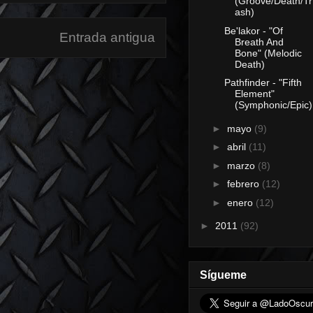
(Groove/Death/Tr
ash)
Be'lakor - "Of
Entrada antigua
Breath And
Bone" (Melodic
Death)
Pathfinder - "Fifth
Element"
(Symphonic/Epic)
►
mayo
(9)
►
abril
(11)
►
marzo
(8)
►
febrero
(12)
►
enero
(12)
►
2011
(92)
Sígueme