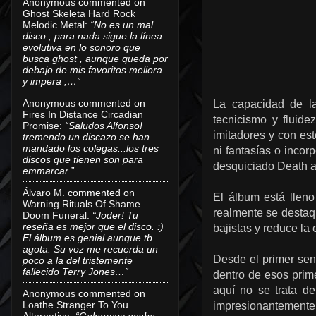
Anonymous
commented on
Ghost Skeleta Hard Rock
Melodic Metal
:
“No es un mal
disco , para nada sigue la línea
evolutiva en lo sonoro que
busca ghost , aunque queda por
debajo de mis favoritos meliora
y impera ,…”
Anonymous
commented on
La capacidad de la
Fires In Distance Circadian
tecnicismo y fluid
Promise
:
“Saludos Alfonso!
imitadores y con es
tremendo un discazo se han
mandado los colegas...los tres
ni fantasías o incor
discos que tienen son para
desquiciado Death 
emmarcar.”
Álvaro M.
commented on
El álbum está llen
Warning Rituals Of Shame
realmente se destaq
Doom Funeral
:
“Joder! Tu
reseña es mejor que el disco. :)
bajistas y reduce la
El álbum es genial aunque tb
agota. Su voz me recuerda un
Desde el primer sen
poco a la del tristemente
fallecido Terry Jones…”
dentro de esos prime
aquí no se trata de
Anonymous
commented on
Loathe Stranger To You
impresionantemente d
Alternative
:
“Galneryus acaba