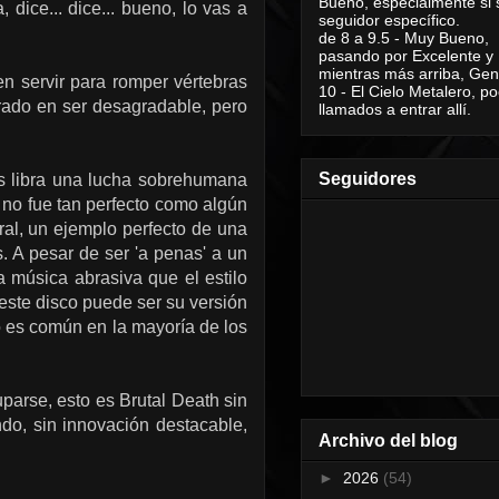
Bueno, especialmente si 
 dice... dice... bueno, lo vas a
seguidor específico.
de 8 a 9.5 - Muy Bueno,
pasando por Excelente y
mientras más arriba, Geni
n servir para romper vértebras
10 - El Cielo Metalero, po
rado en ser desagradable, pero
llamados a entrar allí.
Seguidores
s libra una lucha sobrehumana
no fue tan perfecto como algún
ral, un ejemplo perfecto de una
s.
A pesar de ser 'a penas'
a un
a música
abrasiva
que
el estilo
 este disco
puede ser su
versión
 es común en
la mayoría de los
parse, esto es Brutal Death sin
do, sin innovación destacable,
Archivo del blog
►
2026
(54)