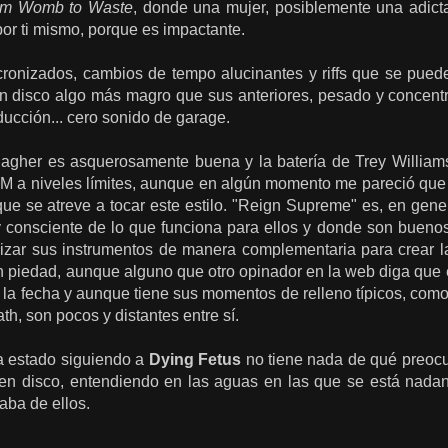
om Womb to Waste
, donde una mujer, posiblemente una adicta,
or ti mismo, porque es impactante.
ronizados, cambios de tempo alucinantes y riffs que se puede
 un disco algo más magro que sus anteriores, pesado y concent
ucción... cero sonido de garage.
lagher es asquerosamente buena y la batería de Trey William
M a niveles límites, aunque en algún momento me pareció que 
ue se atreve a tocar este estilo. "Reign Supreme" es, en gene
consciente de lo que funciona para ellos y donde son bueno
izar
sus instrumentos
de manera complementaria
para crear
l
n piedad
, aunque alguno que otro opinador en la web diga que
 la fecha
y aunque tiene s
us momentos
de relleno
típicos,
como
ath
,
son pocos
y distantes entre sí
.
a estado siguiendo a
Dying Fetus
no tiene nada de qué preocu
n disco, entendiendo en las aguas en las que se está nadan
aba de ellos.