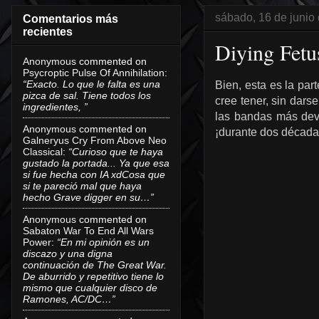
sábado, 16 de junio
Comentarios más
recientes
Diying Fetu
Anonymous
commented on
Psycroptic Pulse Of Annihilation
:
“Exacto. Lo que le falta es una
Bien, esta es la par
pizca de sal. Tiene todos los
cree tener, sin dar
ingredientes, ”
las bandas más deva
Anonymous
commented on
¡durante dos década
Galneryus Cry From Above Neo
Classical
:
“Curioso que te haya
gustado la portada... Ya que esa
si fue hecha con IA xdCosa que
si te pareció mal que haya
hecho Grave digger en su…”
Anonymous
commented on
Sabaton War To End All Wars
Power
:
“En mi opinión es un
discazo y una digna
continuación de The Great War.
De aburrido y repetitivo tiene lo
mismo que cualquier disco de
Ramones, AC/DC…”