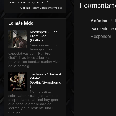
1 comentari
favoritos en lo que va…”
Get this
Recent Comments Widget
Anónimo
5 d
Lo más leido
excelente res
Moonspell - "Far
From God"
Responder
(Gothic)
Seré sincero: no
tenía grandes
expectativas con "Far From
God". Tras trece álbumes
previos, las bandas suelen vivir
de la nostalgi...
Tristania - "Darkest
White"
(Gothic/Symphonic
)
No me gusta
sobrevalorar trabajos, tampoco
despreciarlos, al final hay gente
que tiene la amabilidad de
leerme y que resiente una u
otra po...