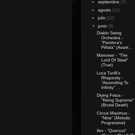
►
septiembre
(7)
►
agosto
(11)
►
julio
(12)
▼
junio
(8)
Diablo Swing
Orchestra -
"Pandora's
Piñata" (Avant...
Manowar - "The
Lord Of Steel"
(True)
Luca Turilli's
Rhapsody -
"Ascending To
Infinity" ...
Diying Fetus -
"Reing Supreme"
(Brutal Death)
Circus Maximus -
"Nine" (Melodic
Progressive)
Ilex - "Quercus"