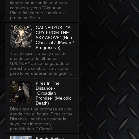
tiempo anunciando un álbum
completo, y con "Cimbrian
Rites" finalmente cumplen la
promesa. Se tra...
GALNERYUS - "A
CRY FROM THE
SKY ABOVE" (Neo
Classical / JPower /
Progressive)
Tras dieciséis años y más de
una docena de álbumes,
GALNERYUS se ha ganado el
derecho a celebrar su victoria,
pero lo verdaderamente gratif...
Fires In The
Distance -
"Circadian
Promise" (Melodic
Death)
Dicen que una promesa es una
deuda con el futuro. Fires in the
Distance , acaba de pagar la
suya, con intereses y
penalidades. " Circad...
Sonata Arctica -