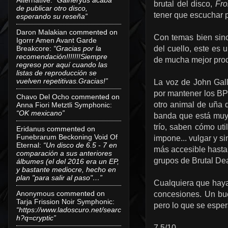
brutal del disco,
Fr
de publicar otro disco,
tener que escuchar p
esperando su reseña”
Daron Malakian
commented on
Con temas bien sinc
Igorrr Amen Avant Garde
Breakcore
:
“Gracias por la
del cuello, este es
recomendación!!!!!!!Siempre
de mucha mejor prod
regreso por aquí cuando las
listas de reproducción se
vuelven repetitivas.Gracias!”
La voz de John Gal
por mantener los BP
Chavo Del Ocho
commented on
otro animal de uña q
Anna Fiori Metztli Symphonic
:
“OK mexicano”
banda que está muy 
trío
,
saben
cómo util
Eridanus
commented on
Funebrarum Beckoning Void Of
impone...
vulgar y
si
Eternal
:
“Un disco de 6.5 - 7 en
más accesible
hasta
comparación a sus anteriores
grupos
de
Brutal De
álbumes (el del 2016 era un EP,
y bastante mediocre, hecho en
plan "para salir al paso"…”
Cualquiera que hay
Anonymous
commented on
concesiones. Un bue
Tarja Frission Noir Symphonic
:
pero lo que se esper
“https://www.ladoscuro.net/searc
h?q=cryptic”
7.5/10