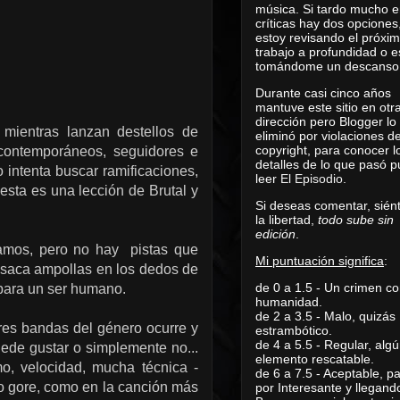
música. Si tardo mucho e
críticas hay dos opciones
estoy revisando el próxi
trabajo a profundidad o e
tomándome un descanso
Durante casi cinco años
mantuve este sitio en otr
dirección pero Blogger lo
mientras lanzan destellos de
eliminó por violaciones d
copyright, para conocer l
 contemporáneos, seguidores e
detalles de lo que pasó 
 intenta buscar ramificaciones,
leer
El Episodio
.
 esta es una lección de Brutal y
Si deseas comentar, sién
la libertad,
todo sube sin
edición
.
mos, pero no hay pistas que
Mi puntuación significa
:
e saca ampollas en los dedos de
de 0 a 1.5 - Un crimen co
e para un ser humano.
humanidad.
de 2 a 3.5 - Malo, quizás
res bandas del género ocurre y
estrambótico.
de 4 a 5.5 - Regular, alg
uede gustar o simplemente no...
elemento rescatable.
mo, velocidad, mucha técnica -
de 6 a 7.5 - Aceptable, 
ho gore, como en la canción más
por Interesante y llegand