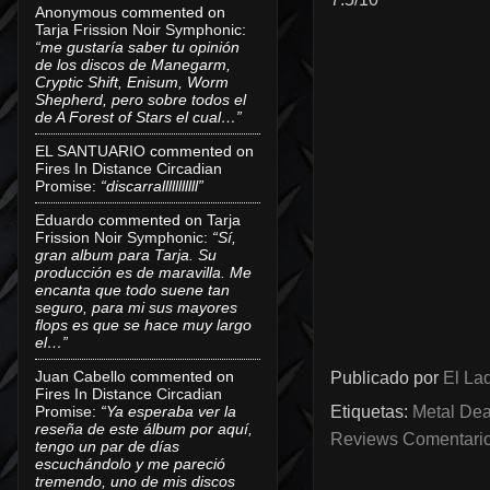
Anonymous
commented on
Tarja Frission Noir Symphonic
:
“me gustaría saber tu opinión
de los discos de Manegarm,
Cryptic Shift, Enisum, Worm
Shepherd, pero sobre todos el
de A Forest of Stars el cual…”
EL SANTUARIO
commented on
Fires In Distance Circadian
Promise
:
“discarralllllllllll”
Eduardo
commented on
Tarja
Frission Noir Symphonic
:
“Sí,
gran album para Tarja. Su
producción es de maravilla. Me
encanta que todo suene tan
seguro, para mi sus mayores
flops es que se hace muy largo
el…”
Juan Cabello
commented on
Publicado por
El Lad
Fires In Distance Circadian
Promise
:
“Ya esperaba ver la
Etiquetas:
Metal Dea
reseña de este álbum por aquí,
Reviews Comentarios
tengo un par de días
escuchándolo y me pareció
tremendo, uno de mis discos