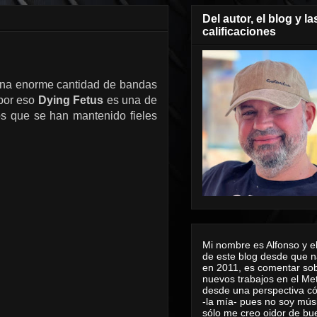
Del autor, el blog y la
calificaciones
l una enorme cantidad de bandas
 por eso
Dying Fetus
es una de
os que se han mantenido fieles
Mi nombre es Alfonso y el
de este blog desde que n
en 2011, es comentar sob
nuevos trabajos en el Me
desde una perspectiva 
-la mía- pues no soy mús
sólo me creo oidor de bu