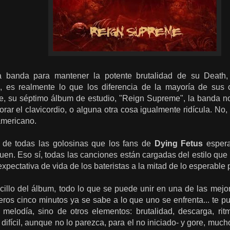
 banda para mantener la potente brutalidad de su Death, 
ez, es realmente lo que los diferencia de la mayoría de sus
te, su séptimo álbum de estudio, "Reign Supreme", la banda no
porar el clavicordio, o alguna otra cosa igualmente ridícula. No,
americano.
o de todas las golosinas que los fans de
Dying Fetus
espera
uen. Eso sí, todas las canciones están cargadas del estilo qu
 expectativa de vida de los bateristas a la mitad de lo esperabl
cillo del álbum, todo lo que se puede unir en una de las mejo
ros cinco minutos ya se sabe a lo que uno se enfrenta... te p
 melodía, sino de otros elementos: brutalidad, descarga, rit
ifícil, aunque no lo parezca, para el no iniciado- y gore, muc