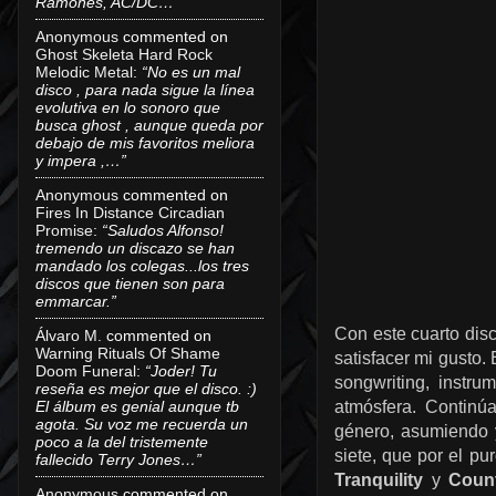
Ramones, AC/DC…”
Anonymous
commented on
Ghost Skeleta Hard Rock
Melodic Metal
:
“No es un mal
disco , para nada sigue la línea
evolutiva en lo sonoro que
busca ghost , aunque queda por
debajo de mis favoritos meliora
y impera ,…”
Anonymous
commented on
Fires In Distance Circadian
Promise
:
“Saludos Alfonso!
tremendo un discazo se han
mandado los colegas...los tres
discos que tienen son para
emmarcar.”
Con este cuarto disc
Álvaro M.
commented on
Warning Rituals Of Shame
satisfacer mi gusto.
Doom Funeral
:
“Joder! Tu
songwriting, instr
reseña es mejor que el disco. :)
El álbum es genial aunque tb
atmósfera. Continú
agota. Su voz me recuerda un
género, asumiendo 
poco a la del tristemente
siete, que por el p
fallecido Terry Jones…”
Tranquility
y
Coun
Anonymous
commented on