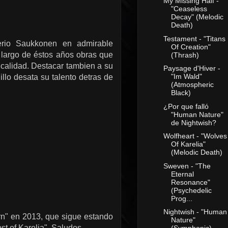
My Missing Half -
"Ceaseless
Decay" (Melodic
Death)
Testament - "Titans
iterio Saukkonen en admirable
Of Creation"
largo de éstos años obras que
(Thrash)
 calidad. Destacar tambien a su
Paysage d'Hiver -
"Im Wald"
llo desata su talento detras de
(Atmospheric
Black)
¿Por que falló
"Human Nature"
de Nightwish?
Wolfheart - "Wolves
Of Karelia"
(Melodic Death)
Sweven - "The
Eternal
Resonance"
(Psychedelic
Prog...
Nightwish - "Human
born" en 2013, que sigue estando
Nature"
st of Karelia". Saludos