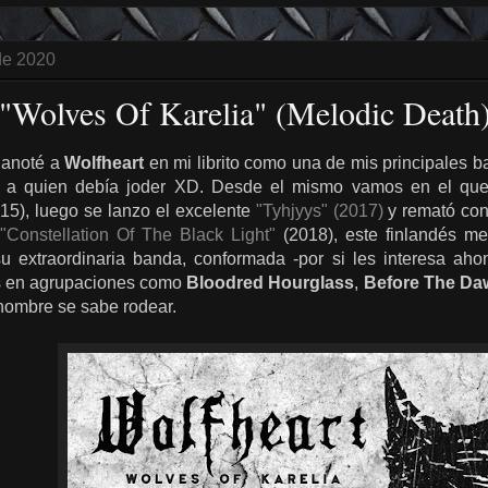
de 2020
 "Wolves Of Karelia" (Melodic Death
 anoté a
Wolfheart
en mi librito como una de mis principales 
ar a quien debía joder XD. Desde el mismo vamos en el q
15), luego se lanzo el excelente
"Tyhjyys" (2017)
y remató con
"Constellation Of The Black Light"
(2018), este finlandés me 
u extraordinaria banda, conformada -por si les interesa ah
es en agrupaciones como
Bloodred Hourglass
,
Before The Da
 hombre se sabe rodear.