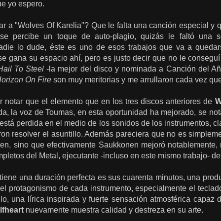
ue yo espero.
ar a "Wolves Of Karelia"? Que le falta una canción especial y
se percibe un toque de auto-plagio, quizás le faltó una 
nadie lo dude, éste es uno de esos trabajos que va a quedar
se gana su espacio ahí, pero es justo decir que no le consegu
Hail To Steel
-la mejor del disco y nominada a Canción del 
orizon On Fire
son muy meritorias y me arrullaron cada vez que
 notar que el elemento que en los tres discos anteriores de
W
da, la voz de Toumas, en esta oportunidad ha mejorado, se not
está perdida en el medio de los sonidos de los instrumentos, c
dieron resolver el asuntillo. Además pareciera que no es simple
men, sino que efectivamente Saukkonen mejoró notablemente,
letos del Metal, ejecutante -incluso en este mismo trabajo- de g
tiene una duración perfecta es sus cuarenta minutos, una prod
el protagonismo de cada instrumento, especialmente el teclado
lo, una lírica inspirada y fuerte sensación atmosférica capaz 
fheart
nuevamente muestra calidad y destreza en su arte.