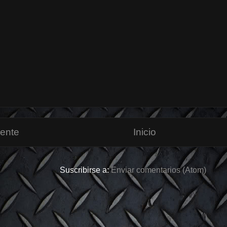
iente
Inicio
Suscribirse a:
Enviar comentarios (Atom)