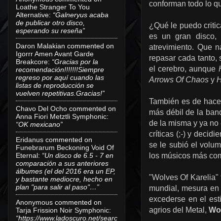
conforman todo lo q
Loathe Stranger To You
Alternative
:
“Galneryus acaba
de publicar otro disco,
¿Qué le puedo critic
esperando su reseña”
es un gran disco, 
Daron Malakian
commented on
atrevimiento. Que 
Igorrr Amen Avant Garde
repasar cada tanto, 
Breakcore
:
“Gracias por la
el cerebro, aunque
recomendación!!!!!!!Siempre
regreso por aquí cuando las
Arrows Of Chaos
y
H
listas de reproducción se
vuelven repetitivas.Gracias!”
También es de hacer
Chavo Del Ocho
commented on
más débil de la ban
Anna Fiori Metztli Symphonic
:
de la misma y ya no 
“OK mexicano”
críticas (;-) y deci
Eridanus
commented on
se le subió el volu
Funebrarum Beckoning Void Of
Eternal
:
“Un disco de 6.5 - 7 en
los músicos más comp
comparación a sus anteriores
álbumes (el del 2016 era un EP,
"Wolves Of Karelia" 
y bastante mediocre, hecho en
plan "para salir al paso"…”
mundial, mesura en 
excederse en el esti
Anonymous
commented on
agrios del Metal,
Wol
Tarja Frission Noir Symphonic
:
“https://www.ladoscuro.net/searc