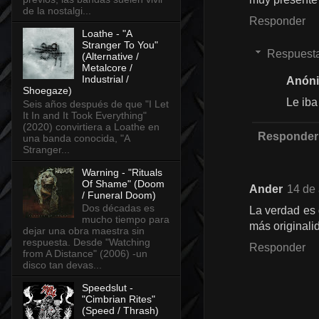
de la nostalgi...
Responder
Loathe - "A
Stranger To You"
Respuest
(Alternative /
Metalcore /
Industrial /
Anón
Shoegaze)
Le iba
Seis años después de que "I Let
It In and It Took Everything"
(2020) convirtiera a Loathe en
Responder
una banda conocida, "A
Stranger...
Warning - "Rituals
Of Shame" (Doom
Ander
14 de 
/ Funeral Doom)
Dos décadas es
La verdad es 
mucho tiempo para
más originali
dejar una obra maestra sin
respuesta. Desde "Watching
Responder
from A Distance" (2006) -un
disco tan devas...
Speedslut -
"Cimbrian Rites"
(Speed / Thrash)