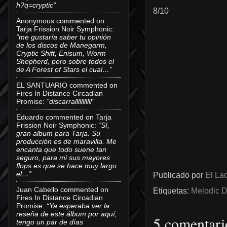
h?q=cryptic”
8/10
Anonymous
commented on
Tarja Frission Noir Symphonic
:
“me gustaría saber tu opinión
de los discos de Manegarm,
Cryptic Shift, Enisum, Worm
Shepherd, pero sobre todos el
de A Forest of Stars el cual…”
EL SANTUARIO
commented on
Fires In Distance Circadian
Promise
:
“discarralllllllllll”
Eduardo
commented on
Tarja
Frission Noir Symphonic
:
“Sí,
gran album para Tarja. Su
producción es de maravilla. Me
encanta que todo suene tan
seguro, para mi sus mayores
flops es que se hace muy largo
el…”
Publicado por
El Lad
Juan Cabello
commented on
Etiquetas:
Melodic D
Fires In Distance Circadian
Promise
:
“Ya esperaba ver la
reseña de este álbum por aquí,
5 comentari
tengo un par de días