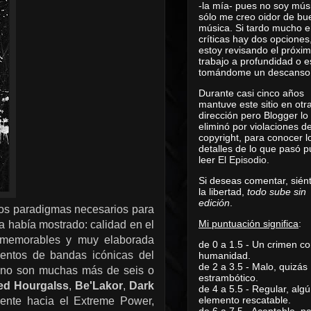
-la mía- pues no soy mús
sólo me creo oidor de bu
música. Si tardo mucho e
críticas hay dos opciones
estoy revisando el próxi
trabajo a profundidad o e
tomándome un descanso
Durante casi cinco años
mantuve este sitio en otr
dirección pero Blogger lo
eliminó por violaciones d
copyright, para conocer l
detalles de lo que pasó 
leer
El Episodio
.
Si deseas comentar, sién
la libertad,
todo sube sin
edición
.
os paradigmas necesarios para
Mi puntuación significa
:
a había mostrado: calidad en el
ff memorables y muy elaborada
de 0 a 1.5 - Un crimen co
entos de bandas icónicas del
humanidad.
de 2 a 3.5 - Malo, quizás
y no son muchas más de seis o
estrambótico.
ed Hourgalss
,
Be'Lakor
,
Dark
de 4 a 5.5 - Regular, alg
elemento rescatable.
iente hacia el Extreme Power,
de 6 a 7.5 - Aceptable, 