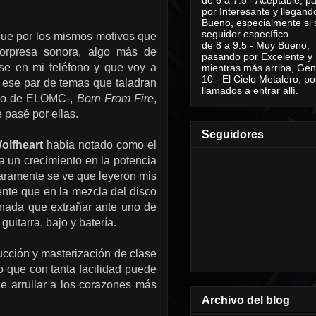
por Interesante y llegand
Bueno, especialmente si 
seguidor específico.
 que por los mismos motivos que
de 8 a 9.5 - Muy Bueno,
sorpresa sonora, algo más de
pasando por Excelente y
se en mi teléfono y que voy a
mientras más arriba, Geni
10 - El Cielo Metalero, po
í ese par de temas que taladran
llamados a entrar allí.
Año de ELOMC-,
Born From Fire
,
 pasé por ellas.
Seguidores
olfheart
había notado como el
a un crecimiento en la potencia
laramente se ve que leyeron mis
mente que en la mezcla del disco
 nada que extrañar ante uno de
uitarra, bajo y batería.
ucción y masterización de clase
 que con tanta facilidad puede
de arrullar a los corazones más
Archivo del blog