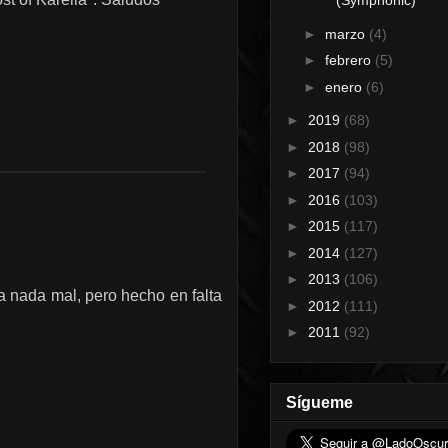
(Symphonic)
►
marzo
(4)
►
febrero
(5)
►
enero
(6)
►
2019
(68)
►
2018
(98)
►
2017
(94)
►
2016
(103)
►
2015
(117)
►
2014
(127)
►
2013
(106)
a nada mal, pero hecho en falta
►
2012
(111)
►
2011
(92)
Sígueme