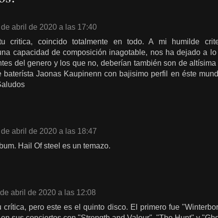
 de abril de 2020 a las 17:40
tu critica, coincido totalmente en todo. A mi humilde cr
na capacidad de composición inagotable, nos ha dejado a lo 
tes del genero y los que no, deberían también son de altísima
 baterísta Jaonas Kaupinenn con bajisimo perfil en éste mundi
Saludos
 de abril de 2020 a las 18:47
lbum. Hail Of steel es un temazo.
de abril de 2020 a las 12:08
u crítica, pero este es el quinto disco. El primero fue "Winter
en sus conciertos con "Strength and Valour", "The Hunt" y "Gho