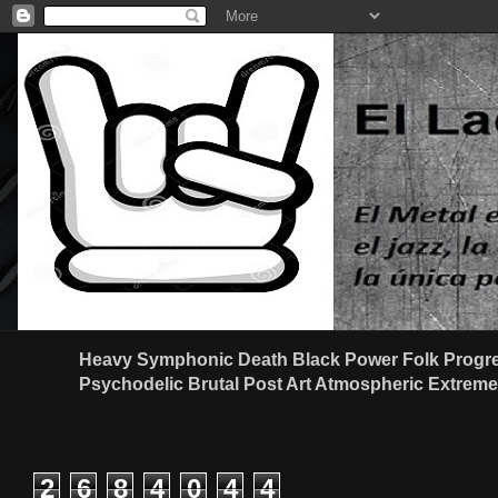
Heavy Symphonic Death Black Power Folk Progre
Psychodelic Brutal Post Art Atmospheric Extreme G
2
6
8
4
0
4
4