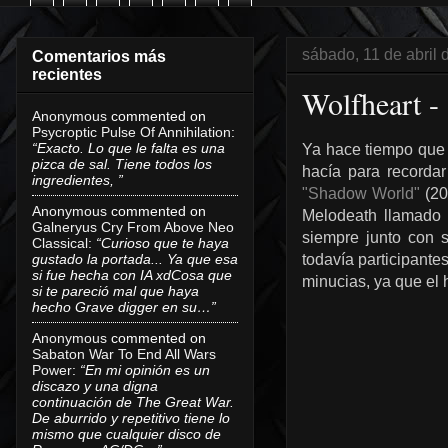
sábado, 11 de abril 
Comentarios más
recientes
Wolfheart -
Anonymous
commented on
Psycroptic Pulse Of Annihilation
:
“Exacto. Lo que le falta es una
Ya hace tiempo que
pizca de sal. Tiene todos los
hacía para record
ingredientes, ”
"Shadow World"
(20
Anonymous
commented on
Melodeath llamado
Galneryus Cry From Above Neo
siempre junto con s
Classical
:
“Curioso que te haya
gustado la portada... Ya que esa
todavía participant
si fue hecha con IA xdCosa que
minucias, ya que el
si te pareció mal que haya
hecho Grave digger en su…”
Anonymous
commented on
Sabaton War To End All Wars
Power
:
“En mi opinión es un
discazo y una digna
continuación de The Great War.
De aburrido y repetitivo tiene lo
mismo que cualquier disco de