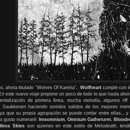
o, ahora titulado "Wolves Of Karelia",
Wolfheart
cumple con l
 En este nuevo viaje propone un poco de todo lo que hasta ahor
umentalización de primera línea, mucha melodía, algunos ri
a Saukkonen haciendo sonidos salidos de los mejores mom
ya que su propia agrupación se puede contar entre ellas... 
uro gusto numeraré:
Imsomnium
,
Omnium Gatherurm
,
Bloodr
tless Skies
son quienes en este estilo de Melodeath, tend