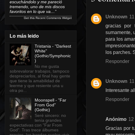
escuchándolo y me pareció
tremendo, uno de mis discos
favoritos en lo que va…”
Unknown
11
Get this
Recent Comments Widget
gracias por 
sumamente, u
Lo más leido
para los aman
impresionante
Tristania - "Darkest
White"
los parches. 
(Gothic/Symphonic
)
Responder
No me gusta
sobrevalorar trabajos, tampoco
despreciarlos, al final hay gente
que tiene la amabilidad de
Unknown
11
leerme y que resiente una u
Interesante a
otra po...
Responder
Moonspell - "Far
From God"
(Gothic)
Seré sincero: no
Anónimo
12 
tenía grandes
expectativas con "Far From
Gracias por t
God". Tras trece álbumes
previos, las bandas suelen vivir
muy presente 