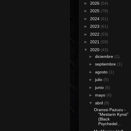
►
2026
(54)
►
2025
(78)
►
2024
(61)
►
2023
(61)
►
2022
(53)
►
2021
(59)
▼
2020
(43)
►
diciembre
(1)
►
septiembre
(1)
►
agosto
(1)
►
julio
(5)
►
junio
(6)
►
mayo
(6)
▼
abril
(8)
Oranssi Pazuzu -
"Mestarin Kynsi"
(Black
Psychedel...