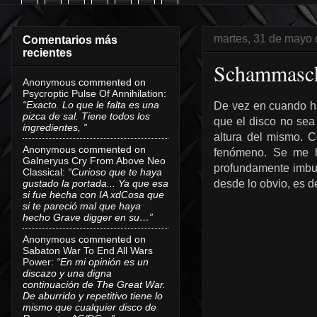
martes, 31 de mayo
Comentarios más
recientes
Schammasch 
Anonymous
commented on
Psycroptic Pulse Of Annihilation
:
“Exacto. Lo que le falta es una
De vez en cuando ha
pizca de sal. Tiene todos los
que el disco no sea 
ingredientes, ”
altura del mismo. 
Anonymous
commented on
fenómeno. Se me ha
Galneryus Cry From Above Neo
profundamente imbui
Classical
:
“Curioso que te haya
gustado la portada... Ya que esa
desde lo obvio, es d
si fue hecha con IA xdCosa que
si te pareció mal que haya
hecho Grave digger en su…”
Anonymous
commented on
Sabaton War To End All Wars
Power
:
“En mi opinión es un
discazo y una digna
continuación de The Great War.
De aburrido y repetitivo tiene lo
mismo que cualquier disco de