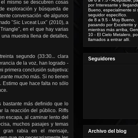
n el mismo se descubren cosas
por Interesante y llegand
 de exploración y búsqueda de
Bueno, especialmente si 
seguidor específico.
tente conversación -de algunos
de 8 a 9.5 - Muy Bueno,
mado "Sic Lvceat Lux" (2010), a
pasando por Excelente y
"Triangle", en el que hay varias
mientras más arriba, Geni
10 - El Cielo Metalero, po
 una muestra llena de detalles,
llamados a entrar allí.
reinta segundo (33:30... clara
Seguidores
erancia de la voz, han logrado -
 mi primera conclusión subjetiva:
 durante mucho más. Si no tienen
n. Estimo que hace falta no sólo
nce.
s bastante más definido que lo
 la reacción del público. Riffs
en escapa, al caminar lento del
ecisa, muchos pasajes y temas
a gran rabia en el mensaje,
Archivo del blog
 pero que no necesariamente les