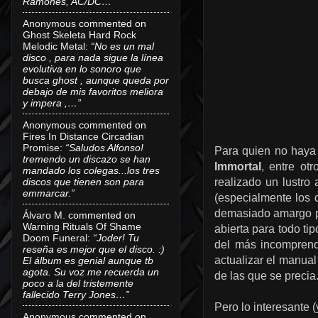
Ramones, AC/DC…”
Anonymous
commented on
Ghost Skeleta Hard Rock
Melodic Metal
:
“No es un mal
disco , para nada sigue la línea
evolutiva en lo sonoro que
busca ghost , aunque queda por
debajo de mis favoritos meliora
y impera ,…”
Anonymous
commented on
Fires In Distance Circadian
Promise
:
“Saludos Alfonso!
Para quien no haya 
tremendo un discazo se han
Immortal
, entre ot
mandado los colegas...los tres
discos que tienen son para
realizado un lustro
emmarcar.”
(especialmente los 
demasiado amargo pa
Álvaro M.
commented on
Warning Rituals Of Shame
abierta para todo ti
Doom Funeral
:
“Joder! Tu
del más incomprendi
reseña es mejor que el disco. :)
actualizar el manual 
El álbum es genial aunque tb
agota. Su voz me recuerda un
de las que se precia
poco a la del tristemente
fallecido Terry Jones…”
Pero lo interesante 
Anonymous
commented on