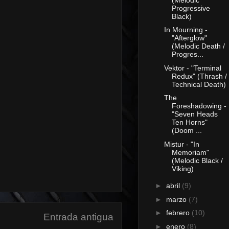
Progressive
Black)
In Mourning -
"Afterglow"
(Melodic Death /
Progres...
Vektor - "Terminal
Redux" (Thrash /
Technical Death)
The
Foreshadowing -
"Seven Heads
Ten Horns"
(Doom ...
Mistur - "In
Memoriam"
(Melodic Black /
Viking)
►
abril
(9)
►
marzo
(7)
►
febrero
(10)
Entrada antigua
►
enero
(8)