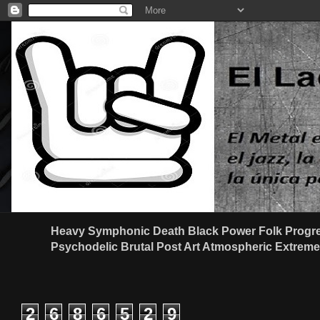
Heavy Symphonic Death Black Power Folk Progre
Psychodelic Brutal Post Art Atmospheric Extreme G
2
6
8
6
5
2
9