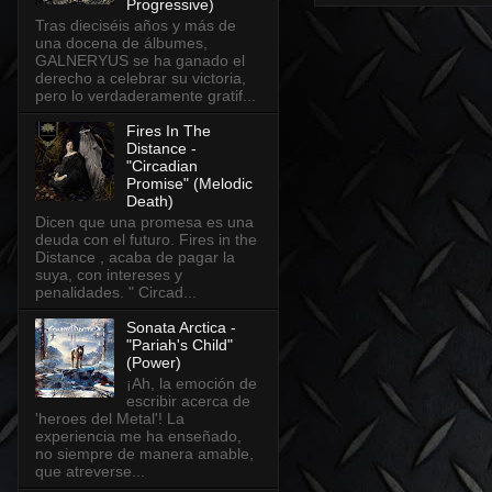
Progressive)
Tras dieciséis años y más de
una docena de álbumes,
GALNERYUS se ha ganado el
derecho a celebrar su victoria,
pero lo verdaderamente gratif...
Fires In The
Distance -
"Circadian
Promise" (Melodic
Death)
Dicen que una promesa es una
deuda con el futuro. Fires in the
Distance , acaba de pagar la
suya, con intereses y
penalidades. " Circad...
Sonata Arctica -
"Pariah's Child"
(Power)
¡Ah, la emoción de
escribir acerca de
'heroes del Metal'! La
experiencia me ha enseñado,
no siempre de manera amable,
que atreverse...