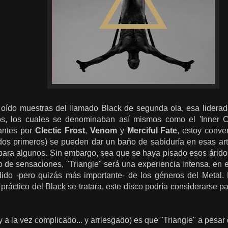
oído muestras del llamado Black de segunda ola, esa lidera
ros, los cuales se denominaban así mismos como el 'Inner C
 antes por
Clectic Frost
,
Venom
y
Merciful Fate
, estoy conve
dos primeros) se pueden dar un baño de sabiduría en esas ar
ra algunos. Sin embargo, sea que se haya pisado esos áridos t
po de sensaciones, "Triangle" será una experiencia intensa, en 
do -pero quizás más importante- de los géneros del Metal. 
práctico del Black se tratara, este disco podría considerarse pa
.
(y a la vez complicado... y arriesgado) es que "Triangle" a pesar