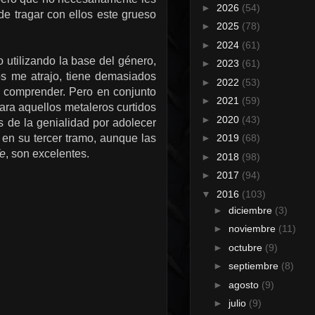
►
2026
(54)
e tragar con ellos este grueso
►
2025
(78)
►
2024
(61)
o utilizando la base del género,
►
2023
(61)
os me atrajo, tiene demasiados
►
2022
(53)
e comprender. Pero en conjunto
►
2021
(59)
para aquellos metaleros curtidos
►
2020
(43)
 de la genialidad por adolecer
en su tercer tramo, aunque las
►
2019
(68)
fe
, son excelentes.
►
2018
(98)
►
2017
(94)
▼
2016
(103)
►
diciembre
(3)
►
noviembre
(11)
►
octubre
(9)
►
septiembre
(8)
►
agosto
(9)
►
julio
(9)