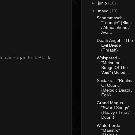
►
junio
(10)
▼
mayo
(10)
Schammasch -
"Triangle" (Black
/ Atmospheric /
Ava...
Death Angel - "The
Evil Divide"
(Thrash)
Heavy Pagan Folk Black
Whispered -
"Metsutan -
Songs Of The
Void" (Melodi...
Suidakra - "Realms
Of Odoric"
(Melodic Death /
Folk)
Grand Magus -
"Sword Songs"
(Heavy / True /
Doom)
Winterhorde -
"Maestro"
(Melodic