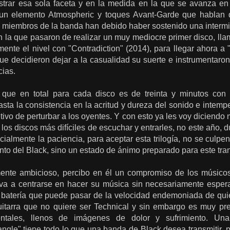
strar esa sola faceta y en la medida en la que se avanza e
 un elemento Atmospheric y toques Avant-Garde que hablan
 miembros de la banda han debido haber sostenido una intermi
 la que pasaron de realizar un muy mediocre primer disco, lla
ente el nivel con "Contradiction" (2014), para llegar ahora a 
e decidieron dejar a la casualidad su suerte e instrumentaron
ias.
que en total para cada disco es de treinta y minutos con t
hasta la consistencia en la acritud y dureza del sonido e intemp
etivo de perturbar a los oyentes. Y con esto ya les voy diciendo
 los discos más difíciles de escuchar y entrarles, no este año,
cialmente la paciencia, para aceptar esta trilogía, no se culpe
nto del Black, sino un estado de ánimo preparado para este tra
mente ambicioso, percibo en él un compromiso de los músico
eva a centrarse en hacer su música sin necesariamente esperar
s, batería que puede pasar de la velocidad endemoniada de qui
itarra que no quiere ser Technical y sin embargo es muy pr
entales, llenos de imágenes de dolor y sufrimiento. Un
iangle" tiene todo lo que una banda de Black desea transmitir,