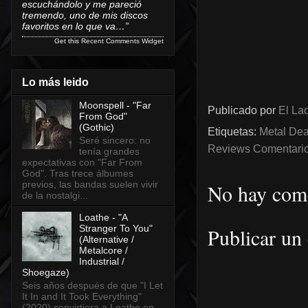
escuchándolo y me pareció
tremendo, uno de mis discos
favoritos en lo que va…”
Get this
Recent Comments Widget
Lo más leido
Moonspell - "Far
Publicado por
El Lad
From God"
(Gothic)
Etiquetas:
Metal Dea
Seré sincero: no
Reviews Comentarios
tenía grandes
expectativas con "Far From
God". Tras trece álbumes
previos, las bandas suelen vivir
No hay come
de la nostalgi...
Loathe - "A
Stranger To You"
Publicar un
(Alternative /
Metalcore /
Industrial /
Shoegaze)
Seis años después de que "I Let
It In and It Took Everything"
(2020) convirtiera a Loathe en