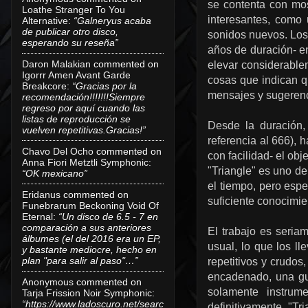
se contenta con mo
Loathe Stranger To You
interesantes, como
Alternative
:
“Galneryus acaba
de publicar otro disco,
sonidos nuevos. Los
esperando su reseña”
años de duración- en
Daron Malakian
commented on
elevar considerablem
Igorrr Amen Avant Garde
cosas que indican qu
Breakcore
:
“Gracias por la
mensajes y sugerenc
recomendación!!!!!!!Siempre
regreso por aquí cuando las
listas de reproducción se
Desde la duración, 
vuelven repetitivas.Gracias!”
referencia al 666), 
Chavo Del Ocho
commented on
con facilidad- el obj
Anna Fiori Metztli Symphonic
:
"Triangle" es uno de
“OK mexicano”
el tiempo, pero espe
Eridanus
commented on
suficiente conocimie
Funebrarum Beckoning Void Of
Eternal
:
“Un disco de 6.5 - 7 en
comparación a sus anteriores
El trabajo es seria
álbumes (el del 2016 era un EP,
usual, lo que los ll
y bastante mediocre, hecho en
plan "para salir al paso"…”
repetitivos y crudo
encadenado, una gu
Anonymous
commented on
solamente instrum
Tarja Frission Noir Symphonic
:
“https://www.ladoscuro.net/searc
definitivamente. "Tr