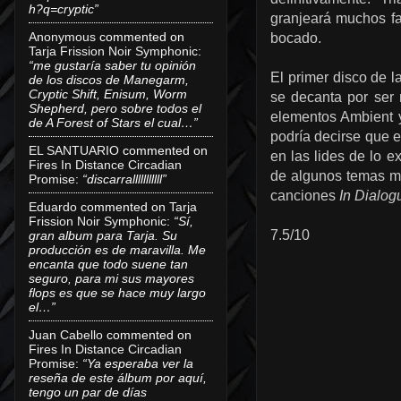
h?q=cryptic”
granjeará muchos fa
Anonymous
commented on
bocado.
Tarja Frission Noir Symphonic
:
“me gustaría saber tu opinión
El primer disco de l
de los discos de Manegarm,
Cryptic Shift, Enisum, Worm
se decanta por ser 
Shepherd, pero sobre todos el
elementos Ambient y
de A Forest of Stars el cual…”
podría decirse que e
EL SANTUARIO
commented on
en las lides de lo e
Fires In Distance Circadian
de algunos temas má
Promise
:
“discarralllllllllll”
canciones
In Dialog
Eduardo
commented on
Tarja
Frission Noir Symphonic
:
“Sí,
7.5/10
gran album para Tarja. Su
producción es de maravilla. Me
encanta que todo suene tan
seguro, para mi sus mayores
flops es que se hace muy largo
el…”
Juan Cabello
commented on
Fires In Distance Circadian
Promise
:
“Ya esperaba ver la
reseña de este álbum por aquí,
tengo un par de días