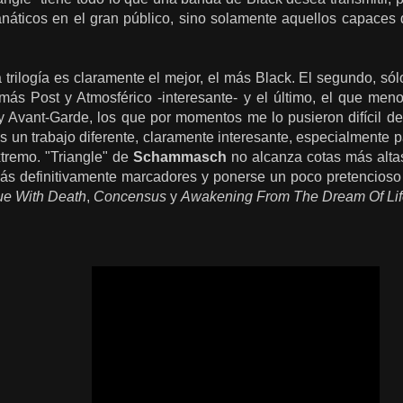
náticos en el gran público, sino solamente aquellos capaces d
a trilogía es claramente el mejor, el más Black. El segundo, sól
más Post y Atmosférico -interesante- y el último, el que men
 Avant-Garde, los que por momentos me lo pusieron difícil d
s un trabajo diferente, claramente interesante, especialmente 
xtremo. "Triangle" de
Schammasch
no alcanza cotas más altas
s definitivamente marcadores y ponerse un poco pretencioso 
ue With Death
,
Concensus
y
Awakening From The Dream Of Li