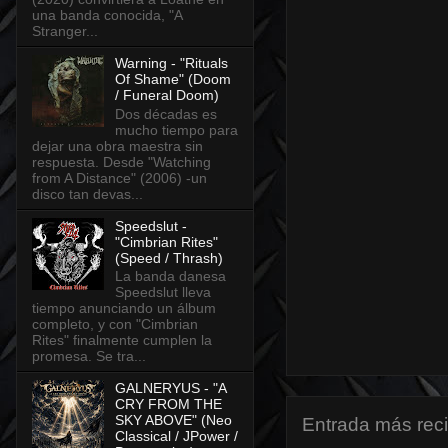
una banda conocida, "A
Stranger...
Warning - "Rituals
Of Shame" (Doom
/ Funeral Doom)
Dos décadas es
mucho tiempo para
dejar una obra maestra sin
respuesta. Desde "Watching
from A Distance" (2006) -un
disco tan devas...
Speedslut -
"Cimbrian Rites"
(Speed / Thrash)
La banda danesa
Speedslut lleva
tiempo anunciando un álbum
completo, y con "Cimbrian
Rites" finalmente cumplen la
promesa. Se tra...
GALNERYUS - "A
CRY FROM THE
SKY ABOVE" (Neo
Entrada más rec
Classical / JPower /