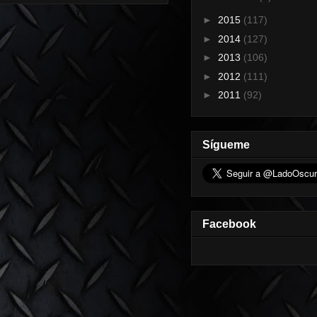
►
2015
(117)
►
2014
(127)
►
2013
(106)
►
2012
(111)
►
2011
(92)
Sígueme
Facebook