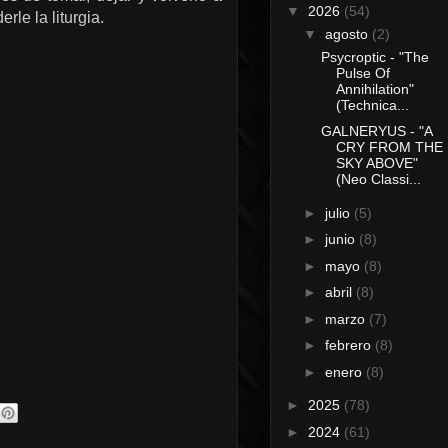
▼
2026
(54)
le la liturgia.
▼
agosto
(2)
Psycroptic - "The
Pulse Of
Annihilation"
(Technica...
GALNERYUS - "A
CRY FROM THE
SKY ABOVE"
(Neo Classi...
►
julio
(5)
►
junio
(8)
►
mayo
(8)
►
abril
(8)
►
marzo
(7)
►
febrero
(8)
►
enero
(8)
►
2025
(78)
►
2024
(61)