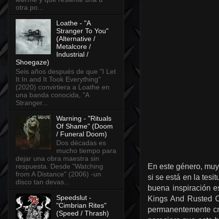
otra po...
Loathe - "A
Stranger To You"
(Alternative /
Metalcore /
Industrial /
Shoegaze)
Seis años después de que "I Let
It In and It Took Everything"
(2020) convirtiera a Loathe en
una banda conocida, "A
Stranger...
Warning - "Rituals
Of Shame" (Doom
/ Funeral Doom)
Dos décadas es
mucho tiempo para
dejar una obra maestra sin
En este género, muy 
respuesta. Desde "Watching
from A Distance" (2006) -un
si se está en la tes
disco tan devas...
buena inspiración 
Speedslut -
Kings And Rusted C
"Cimbrian Rites"
permanentemente cre
(Speed / Thrash)