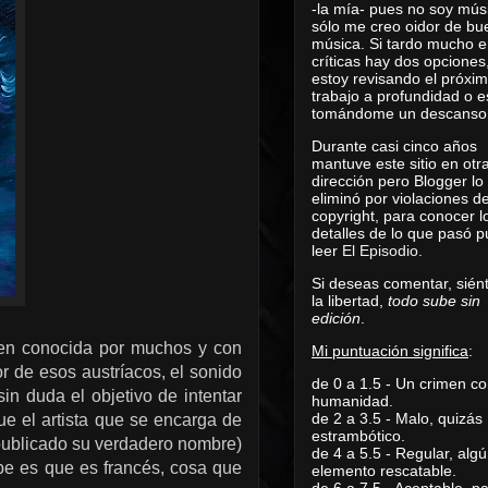
-la mía- pues no soy mús
sólo me creo oidor de bu
música. Si tardo mucho e
críticas hay dos opciones
estoy revisando el próxi
trabajo a profundidad o e
tomándome un descanso
Durante casi cinco años
mantuve este sitio en otr
dirección pero Blogger lo
eliminó por violaciones d
copyright, para conocer l
detalles de lo que pasó 
leer
El Episodio
.
Si deseas comentar, sién
la libertad,
todo sube sin
edición
.
ien conocida por muchos y con
Mi puntuación significa
:
or de esos austríacos, el sonido
de 0 a 1.5 - Un crimen co
n duda el objetivo de intentar
humanidad.
de 2 a 3.5 - Malo, quizás
ue el artista que se encarga de
estrambótico.
 publicado su verdadero nombre)
de 4 a 5.5 - Regular, alg
abe es que es francés, cosa que
elemento rescatable.
de 6 a 7.5 - Aceptable, 