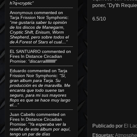
h?q=cryptic”
poner, "Dy'th Requie
Anonymous
commented on
Tarja Frission Noir Symphonic
:
6.5/10
“me gustaría saber tu opinión
de los discos de Manegarm,
Cryptic Shift, Enisum, Worm
Shepherd, pero sobre todos el
de A Forest of Stars el cual…”
EL SANTUARIO
commented on
Fires In Distance Circadian
Promise
:
“discarralllllllllll”
Eduardo
commented on
Tarja
Frission Noir Symphonic
:
“Sí,
gran album para Tarja. Su
producción es de maravilla. Me
encanta que todo suene tan
seguro, para mi sus mayores
flops es que se hace muy largo
el…”
Juan Cabello
commented on
Fires In Distance Circadian
Promise
:
“Ya esperaba ver la
Publicado por
El Lad
reseña de este álbum por aquí,
tengo un par de días
Etiquetas:
Atmospher