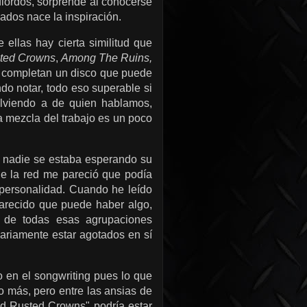
fiordos, sorprende al conocerse
lados nace la inspiración.
ellas hay cierta similitud que
sted Crowns
,
Among The Ruins,
to completan un disco que puede
ndo notar, todo eso superable si
olviendo a de quien hablamos,
a mezcla del trabajo es un poco
 nadie se estaba esperando su
de la red me pareció que podía
 personalidad. Cuando he leído
recido que puede haber algo,
 de todas esas agrupaciones
sariamente estar agotados en sí
 en el songwriting pues lo que
 más, pero entre las ansias de
nd Rusted Crowns" podría estar