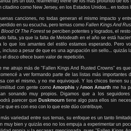
anda (es un dúo, realmente) viene de los más profundo de los 
an citadino como New Jersey, en los Estados Unidos... en todos 
buenas canciones, no todas generan el mismo impacto y entre 
perdido en su escucha, pero temas como
Fallen Kings And Ru
y
Blood Of The Forrest
se perciben potentes y logrados, el res
do falta, ya que la falta de Melodeath en el año se está hacie
 lo que los amantes del estilo estamos esperando. Pero v
 incluso a pesar de que es una agrupación sin sello... quizás l
 el disco ofrece buen valor de repetición.
e me atrajo más de "Fallen Kings And Rusted Crowns" es que
comencé a ver formando parte de las listas más importantes 
sa con el mismo, y no me equivoqué. Y los chicos tienen su
imilitud con gente como
Amorphis
y A
mon Amarth
me ha pa
minan sonando muy propios. Digamos que a los seguidores
podrá parecer que
Duskmourn
tiene algo para ellos sin nece
ce que es con eso con lo que este dúo contribuye.
más variedad entre sus temas, su enfoque es un tanto limitado
n muy bien y quizás eso no los empuja a experimentar un poco
alidad propia y la escasez mencionada, pues "Fallen Kings A