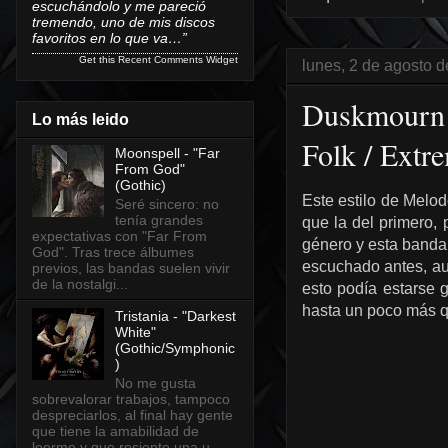
escuchándolo y me pareció
tremendo, uno de mis discos
favoritos en lo que va…”
Get this
Recent Comments Widget
lunes, 2 de agosto 
Duskmourn -
Lo más leido
Folk / Extr
Moonspell - "Far
From God"
(Gothic)
Este estilo de Melo
Seré sincero: no
tenía grandes
que la del primero,
expectativas con "Far From
género y esta banda
God". Tras trece álbumes
escuchado antes, au
previos, las bandas suelen vivir
de la nostalgi...
esto podía estarse
hasta un poco más q
Tristania - "Darkest
White"
(Gothic/Symphonic
)
No me gusta
sobrevalorar trabajos, tampoco
despreciarlos, al final hay gente
que tiene la amabilidad de
leerme y que resiente una u