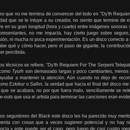
eo que no me termina de convencer del todo en "Dy'th Requie
dad que se le intuye a su creador, no siento que termine de e
re en su gran longitud (hora y cuarto) entre imágenes sonoras 
presentantes, no me impacta, hay cierto juego sobre seguro,
ión, ni mucha ni poca experimentación. Es un disco correcto a
be qué y cómo hacer, pero el paso de gigante, la contribuci
er percibida.
os técnicos se refiere, "Dy'th Requiem For The Serpent Telepa
s como
Tyurh
son demasiado largas y poco cambiantes, menos s
a ayudar a mantener la atención. Aún cuando no dejo de reco
 como
Ezkikur
o
Salhn
, la verdad que hacia el final del disco me 
 que se acabara, no por que fuera malo, sencillamente se reit
e-outs que usa el artista para terminar las canciones eran evide
os seguidores del Black este disco les ha parecido muy merit
menta con cosas que a veces sugieren potencial y no hay n
ncia y este puede ser el caso, pero luego de casi cuatro mese