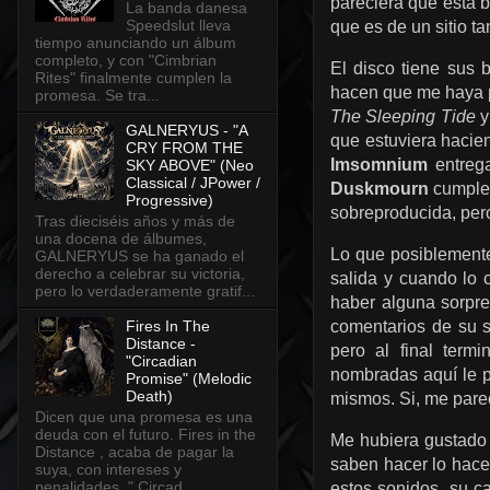
pareciera que esta b
La banda danesa
Speedslut lleva
que es de un sitio t
tiempo anunciando un álbum
completo, y con "Cimbrian
El disco tiene sus 
Rites" finalmente cumplen la
hacen que me haya 
promesa. Se tra...
The Sleeping Tide
GALNERYUS - "A
que estuviera hacien
CRY FROM THE
Imsomnium
entrega
SKY ABOVE" (Neo
Classical / JPower /
Duskmourn
cumple,
Progressive)
sobreproducida, pero
Tras dieciséis años y más de
una docena de álbumes,
Lo que posiblement
GALNERYUS se ha ganado el
derecho a celebrar su victoria,
salida y cuando lo 
pero lo verdaderamente gratif...
haber alguna sorpre
Fires In The
comentarios de su s
Distance -
pero al final ter
"Circadian
nombradas aquí le 
Promise" (Melodic
Death)
mismos. Si, me pare
Dicen que una promesa es una
deuda con el futuro. Fires in the
Me hubiera gustado 
Distance , acaba de pagar la
saben hacer lo hace
suya, con intereses y
penalidades. " Circad...
estos sonidos, su c