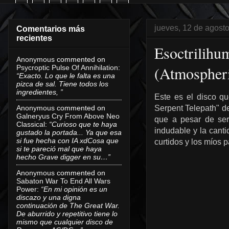
jueves, 12 de agost
Comentarios más
recientes
Esoctrilihu
Anonymous
commented on
(Atmospheri
Psycroptic Pulse Of Annihilation
:
“Exacto. Lo que le falta es una
pizca de sal. Tiene todos los
ingredientes, ”
Este es el disco q
Anonymous
commented on
Serpent Telepath" 
Galneryus Cry From Above Neo
que a pesar de ser
Classical
:
“Curioso que te haya
indudable y la cant
gustado la portada... Ya que esa
si fue hecha con IA xdCosa que
curtidos y los míos
si te pareció mal que haya
hecho Grave digger en su…”
Anonymous
commented on
Sabaton War To End All Wars
Power
:
“En mi opinión es un
discazo y una digna
continuación de The Great War.
De aburrido y repetitivo tiene lo
mismo que cualquier disco de