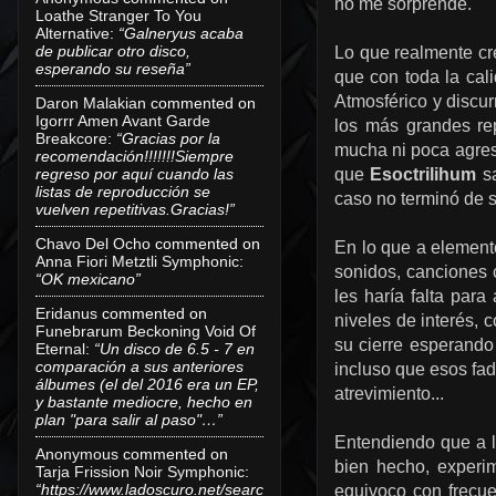
no me sorprende.
Loathe Stranger To You
Alternative
:
“Galneryus acaba
de publicar otro disco,
Lo que realmente cr
esperando su reseña”
que con toda la cali
Atmosférico y discur
Daron Malakian
commented on
Igorrr Amen Avant Garde
los más grandes re
Breakcore
:
“Gracias por la
mucha ni poca agres
recomendación!!!!!!!Siempre
regreso por aquí cuando las
que
Esoctrilihum
sa
listas de reproducción se
caso no terminó de s
vuelven repetitivas.Gracias!”
Chavo Del Ocho
commented on
En lo que a element
Anna Fiori Metztli Symphonic
:
sonidos, cancione
“OK mexicano”
les haría falta par
Eridanus
commented on
niveles de interés,
Funebrarum Beckoning Void Of
su cierre esperando
Eternal
:
“Un disco de 6.5 - 7 en
comparación a sus anteriores
incluso que esos fad
álbumes (el del 2016 era un EP,
atrevimiento...
y bastante mediocre, hecho en
plan "para salir al paso"…”
Entendiendo que a l
Anonymous
commented on
bien hecho, experi
Tarja Frission Noir Symphonic
:
“https://www.ladoscuro.net/searc
equivoco con frecue