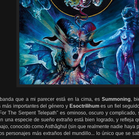
 banda que a mi parecer está en la cima, es
Summoning
, b
s más importantes del género y
Esoctrilihum
es un fiel seguid
or The Serpent Telepath" es ominoso, oscuro y complicado, si
n una especie de sueño extraño está bien logrado, y refleja q
rabajo, conocido como Asthâghul (sin que realmente nadie haya
los personajes más extraños del mundillo... lo único que se s