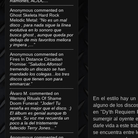
Ramones, AC/DC…”
Anonymous
commented on
Ghost Skeleta Hard Rock
Melodic Metal
:
“No es un mal
disco , para nada sigue la línea
evolutiva en lo sonoro que
busca ghost , aunque queda por
debajo de mis favoritos meliora
y impera ,…”
Anonymous
commented on
Fires In Distance Circadian
Promise
:
“Saludos Alfonso!
tremendo un discazo se han
mandado los colegas...los tres
discos que tienen son para
emmarcar.”
Álvaro M.
commented on
Warning Rituals Of Shame
En el estilo hay un
Doom Funeral
:
“Joder! Tu
alguno de los disco
reseña es mejor que el disco. :)
en "Dy'th Requiem F
El álbum es genial aunque tb
agota. Su voz me recuerda un
sumergir al oyente e
poco a la del tristemente
darle vida a este t
fallecido Terry Jones…”
se encuentra entre 
Anonymous
commented on