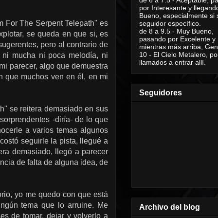
por Interesante y llegand
Bueno, especialmente si 
m For The Serpent Telepath" es
seguidor específico.
de 8 a 9.5 - Muy Bueno,
xplotar, se queda en que si, es
pasando por Excelente y
sugerentes, pero al contrario de
mientras más arriba, Geni
10 - El Cielo Metalero, po
 ni mucha ni poca melodía, ni
llamados a entrar allí.
 mi parecer, algo que demuestra
ón que muchos ven en él, en mi
Seguidores
th" se reitera demasiado en sus
orprendentes -diría- de lo que
nocerle a varios temas algunos
costó seguirle la pista, llegué a
era demasiado, llegó a parecer
ncia de falta de alguna idea, de
orio, yo me quedo con que está
ingún tema que lo arruine. Me
Archivo del blog
s de tomar, dejar y volverlo a