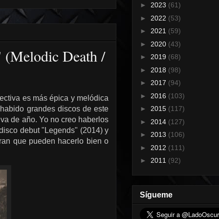
►
2023
(61)
►
2022
(53)
►
2021
(59)
►
2020
(43)
 (Melodic Death /
►
2019
(68)
►
2018
(98)
►
2017
(94)
►
2016
(103)
pectiva es más épica y melódica
 habido grandes discos de este
►
2015
(117)
va de año. Yo no creo haberlos
►
2014
(127)
disco debut "Legends" (2014) y
►
2013
(106)
ran que pueden hacerlo bien o
►
2012
(111)
►
2011
(92)
Sígueme