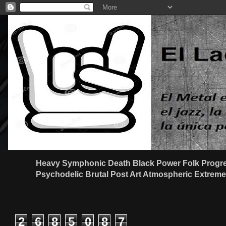
Heavy Symphonic Death Black Power Folk Progre
Psychodelic Brutal Post Art Atmospheric Extreme G
2
6
8
5
0
8
7