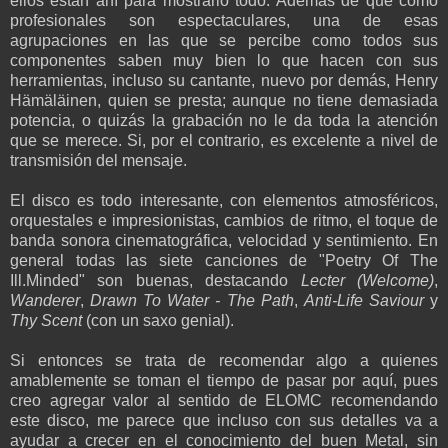
ellos están ahí para mostrarlo todo. Además de que como
profesionales son espectaculares, una de esas
agrupaciones en las que se percibe como todos sus
componentes saben muy bien lo que hacen con sus
herramientas, incluso su cantante, nuevo por demás, Henry
Hämäläinen, quien se presta; aunque no tiene demasiada
potencia, o quizás la grabación no le da toda la atención
que se merece. Si, por el contrario, es excelente a nivel de
transmisión del mensaje.
El disco es todo interesante, con elementos atmosféricos,
orquestales e impresionistas, cambios de ritmo, el toque de
banda sonora cinematográfica, velocidad y sentimiento. En
general todas las siete canciones de "Poetry Of The
Ill.Minded" son buenas, destacando
Lecter (Welcome)
,
Wanderer
,
Drawn To Water - The Path
,
Anti-Life Saviour
y
Thy Scent
(con un saxo genial).
Si entonces se trata de recomendar algo a quienes
amablemente se toman el tiempo de pasar por aquí, pues
creo agregar valor al sentido de ELOMC recomendando
este disco, me parece que incluso con sus detalles va a
ayudar a crecer en el conocimiento del buen Metal, sin