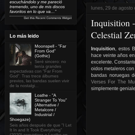
escuchándolo y me pareció
tremendo, uno de mis discos
lunes, 29 de agosto
favoritos en lo que va…”
Get this
Recent Comments Widget
Inquisition
Celestial Ze
Lo más leido
Moonspell - "Far
Inquisition
, estos 
From God"
hace veinte años en
(Gothic)
Seré sincero: no
excelente. Constant
tenía grandes
oidos metaleros con
expectativas con "Far From
bandas noruegas de
God". Tras trece álbumes
previos, las bandas suelen vivir
Verses For The Mul
de la nostalgi...
simplemente geniale
Loathe - "A
Stranger To You"
(Alternative /
Metalcore /
Industrial /
Shoegaze)
Seis años después de que "I Let
It In and It Took Everything"
(2020) convirtiera a Loathe en