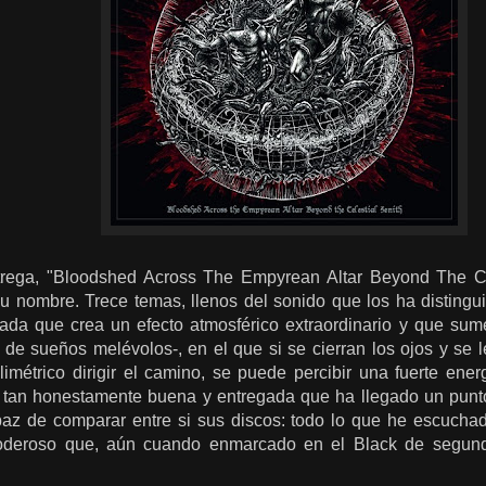
rega, "Bloodshed Across The Empyrean Altar Beyond The Ce
u nombre. Trece temas, llenos del sonido que los ha distingui
nada que crea un efecto atmosférico extraordinario y que su
de sueños melévolos-, en el que si se cierran los ojos y se l
imétrico dirigir el camino, se puede percibir una fuerte ener
s tan honestamente buena y entregada que ha llegado un punt
z de comparar entre si sus discos: todo lo que he escuchad
poderoso que, aún cuando enmarcado en el Black de segunda