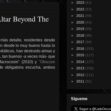
►
2023
(61)
►
2022
(53)
Altar Beyond The
►
2021
(59)
►
2020
(43)
►
2019
(68)
►
2018
(98)
más detalle, residentes desde
►
2017
(94)
an desde lo muy bueno hasta lo
►
2016
(103)
iáticos, han destruido almas y
►
2015
(117)
o, tan buenos -a veces más- que
►
2014
(127)
 Macrocosm" (2010) y
"Obscure
e obligatoria escucha, ambos
►
2013
(106)
►
2012
(111)
►
2011
(92)
Sígueme