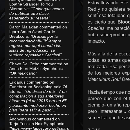
Estoy llevando este
Loathe Stranger To You
Alternative
:
“Galneryus acaba
Red y no quisiera h
de publicar otro disco,
sentí esa totalidad
esperando su reseña”
es cierto que
Blood
Daron Malakian
commented on
Species
, me pareció
Igorrr Amen Avant Garde
hubo sobreproducció
Breakcore
:
“Gracias por la
recomendación!!!!!!!Siempre
impacto.
regreso por aquí cuando las
listas de reproducción se
Más allá de la esco
vuelven repetitivas.Gracias!”
todas las armas que
Chavo Del Ocho
commented on
realizada. Esa perce
Anna Fiori Metztli Symphonic
:
de los mejores ex
“OK mexicano”
Meticulous Soul De
Eridanus
commented on
Funebrarum Beckoning Void Of
Eternal
:
“Un disco de 6.5 - 7 en
Hacia tiempo que no 
comparación a sus anteriores
parece que con el 
álbumes (el del 2016 era un EP,
ejemplo- un año rep
y bastante mediocre, hecho en
plan "para salir al paso"…”
pero interesante..
semestral que he a
Anonymous
commented on
Tarja Frission Noir Symphonic
:
“https://www.ladoscuro.net/searc