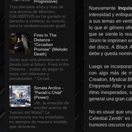
Progressive)
Tras dieciséis años y más de
Nuevamente
Inquis
una docena de álbumes,
intensidad y enfoque
GALNERYUS se ha ganado el
a sus temas en verd
derecho a celebrar su victoria,
pero lo verdaderamente gratif...
lo que el género of
que se siente lo re
Fires In The
Distance -
Storm
le imprimen es
"Circadian
del disco,
A Black 
Promise" (Melodic
debe y queda nomin
Death)
Dicen que una promesa es una
deuda con el futuro. Fires in the
Luego se incorpora
Distance , acaba de pagar la
con algo más de m
suya, con intereses y
penalidades. " Circad...
Creation
,
Mystical B
Empyrean Altar
y as
Sonata Arctica -
ritmo inesperados, s
"Pariah's Child"
(Power)
general una gran cal
¡Ah, la emoción de
escribir acerca de
No es usual que un
'heroes del Metal'! La
experiencia me ha enseñado,
Celestial Zenith" es
no siempre de manera amable,
humores oscuros que 
que atreverse...