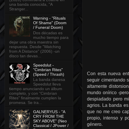
una banda conocida, "A
Stranger...
Warning - "Rituals
Of Shame" (Doom
/ Funeral Doom)
Dos décadas es
mucho tiempo para
dejar una obra maestra sin
respuesta. Desde "Watching
from A Distance" (2006) -un
disco tan devas...
Speedslut -
"Cimbrian Rites"
Con esta nueva ent
(Speed / Thrash)
La banda danesa
seguir cimentando s
Speedslut lleva
altamente distorsio
tiempo anunciando un álbum
mundo onírico -pero 
completo, y con "Cimbrian
Rites" finalmente cumplen la
despiadado pero mil
promesa. Se tra...
agrios. La banda e
que no me creo capa
GALNERYUS - "A
CRY FROM THE
propio, intenso y 
SKY ABOVE" (Neo
género.
Classical / JPower /