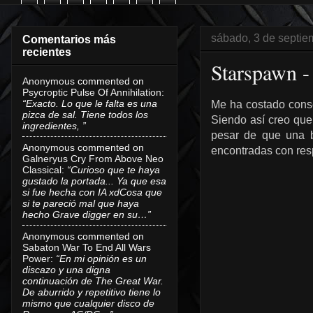
sábado, 3 de septie
Comentarios más
recientes
Starspawn -
Anonymous
commented on
Psycroptic Pulse Of Annihilation
:
“Exacto. Lo que le falta es una
Me ha costado conse
pizca de sal. Tiene todos los
Siendo así creo que
ingredientes, ”
pesar de que una b
Anonymous
commented on
encontradas con res
Galneryus Cry From Above Neo
Classical
:
“Curioso que te haya
gustado la portada... Ya que esa
si fue hecha con IA xdCosa que
si te pareció mal que haya
hecho Grave digger en su…”
Anonymous
commented on
Sabaton War To End All Wars
Power
:
“En mi opinión es un
discazo y una digna
continuación de The Great War.
De aburrido y repetitivo tiene lo
mismo que cualquier disco de