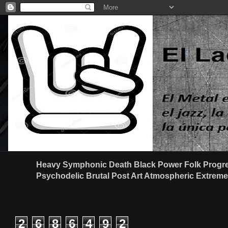
Heavy Symphonic Death Black Power Folk Progre
Psychodelic Brutal Post Art Atmospheric Extreme G
2
6
8
6
4
9
2