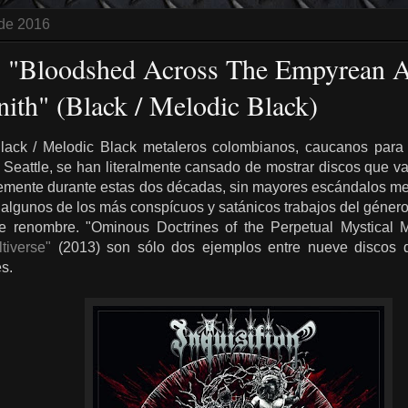
 de 2016
 - "Bloodshed Across The Empyrean 
nith" (Black / Melodic Black)
Black / Melodic Black metaleros colombianos, caucanos para 
 Seattle, se han literalmente cansado de mostrar discos que v
emente durante estas dos décadas, sin mayores escándalos med
 algunos de los más conspícuos y satánicos trabajos del géner
 renombre. "Ominous Doctrines of the Perpetual Mystical
tiverse"
(2013) son sólo dos ejemplos entre nueve discos d
s.