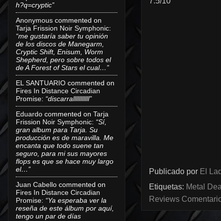
7.5/10
h?q=cryptic”
Anonymous
commented on
Tarja Frission Noir Symphonic
:
“me gustaría saber tu opinión
de los discos de Manegarm,
Cryptic Shift, Enisum, Worm
Shepherd, pero sobre todos el
de A Forest of Stars el cual…”
EL SANTUARIO
commented on
Fires In Distance Circadian
Promise
:
“discarralllllllllll”
Eduardo
commented on
Tarja
Frission Noir Symphonic
:
“Sí,
gran album para Tarja. Su
producción es de maravilla. Me
encanta que todo suene tan
seguro, para mi sus mayores
flops es que se hace muy largo
el…”
Publicado por
El Lad
Juan Cabello
commented on
Etiquetas:
Metal Dea
Fires In Distance Circadian
Reviews Comentarios
Promise
:
“Ya esperaba ver la
reseña de este álbum por aquí,
tengo un par de días