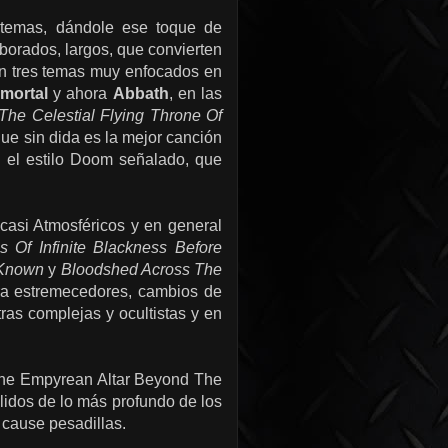
temas, dándole ese toque de
borados, largos, que convierten
on tres temas muy enfocados en
mortal
y ahora
Abbath
, en las
The Celestial Flying Throne Of
que sin dida es la mejor canción
on el estilo Doom señalado, que
asi Atmosféricos y en general
 Of Infinite Blackness Before
 Known
y
Bloodshed Across The
rra estremecedores, cambios de
ras complejas y ocultistas y en
The Empyrean Altar Beyond The
lidos de lo más profundo de los
 cause pesadillas.