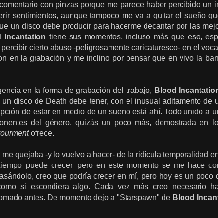
 comentario con pinzas porque me parece haber percibido un i
erir sentimientos, aunque tampoco me va a quitar el sueño q
 que un disco debe producir para hacerme decantar por las mej
 Incantation
tiene sus momentos, incluso más que eso, es
 percibir cierto abuso -peligrosamente caricaturesco- en el vocal
n en la grabación y me inclino por pensar que en vivo la b
gencia en la forma de grabación del trabajo,
Blood Incantati
 un disco de Death debe tener, con el inusual aditamento de 
pción de estar en medio de un sueño está ahí. Todo unido a un
ponentes del género, quizás un poco más, demostrada en 
vourment
ofrece.
me quejaba -y lo vuelvo a hacer- de la ridícula temporalidad e
tiempo puede crecer, pero en este momento se me hace compl
asándolo, creo que podría crecer en mí, pero hoy es un poco 
. como si escondiera algo. Cada vez más creo necesario h
somado antes. De momento dejo a "Starspawn" de
Blood Incan