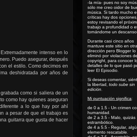
-la mía- pues no soy mús
sólo me creo oidor de bu
música. Si tardo mucho e
críticas hay dos opciones
estoy revisando el próxi
trabajo a profundidad o e
tomándome un descanso
Durante casi cinco años
mantuve este sitio en otr
dirección pero Blogger lo
. Extremadamente intenso en lo
eliminó por violaciones d
género. Puedo asegurar, después
copyright, para conocer l
detalles de lo que pasó 
con el estilo. Como decimos en
leer
El Episodio
.
alma deshidratada por años de
Si deseas comentar, sién
la libertad,
todo sube sin
edición
.
 grabada como si saliera de un
Mi puntuación significa
:
anto como hay quienes aseguran
diferente a lo que hay por ahí
de 0 a 1.5 - Un crimen co
humanidad.
ún a pesar de que el trabajo es
de 2 a 3.5 - Malo, quizás
 una guitarra que gusta de hacer
estrambótico.
de 4 a 5.5 - Regular, alg
elemento rescatable.
de 6 a 7.5 - Aceptable, 