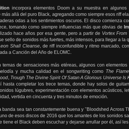
ition
incorpora elementos Doom a su muestra en algunos 
 más allá del puro Black, agregando como siempre esos riff ela
aderas odas a los sentimientos oscuros. El disco comienza c
rece, tomando como siempre influencias más que obvias de
Im
alizado hace años por esa gente, pero a partir de
Vortex From 
e sello de sonidos más fuertes, más intensos, para llegar a la 
Aeon Shall Cleanse
, de riff inconfundible y ritmo marcado, c
ada a Canción del Año de ELOMC.
n temas de sensaciones más etéreas, algunos con elementos c
elodía y mucha calidad en el songwriting como
The Flames
lood
,
Trough The Divine Spirit Of Satan A Glorious Universe Is
í hasta completar los trece temas, donde hay solos de guita
onidos lúgubres, experimentación con elementos acústicos, let
idad, vertida en cincuenta y tres minutos de emoción.
a banda sea tan constantemente buena y "Bloodshed Across 
 uno de esos discos de 2016 que los amantes de los sonidos sa
tiene el Black deben escuchar y dejarse arrullar por él, así les