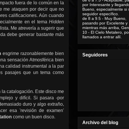
mpacto fuera de lo común en la
por Interesante y llegand
ue me ataquen por decir que no
Bueno, especialmente si 
seguidor específico.
ores calificaciones. Aún cuando
de 8 a 9.5 - Muy Bueno,
pecialmente en el tema
Hidden
pasando por Excelente y
mientras más arriba, Geni
ista. Me atrevería a sugerir que
10 - El Cielo Metalero, po
anda debe generar bastante más
llamados a entrar allí.
on
esgrime razonablemente bien
Seguidores
una sensación Atmosférica bien
a calidad instrumental a la par
los pasajes que un tema como
n la catalogación. Este disco me
ejo y difícil. Si pasara -por
demasiado duro y algo extraño,
acer esa 'revisión de examen'
tation
como un buen disco.
Archivo del blog