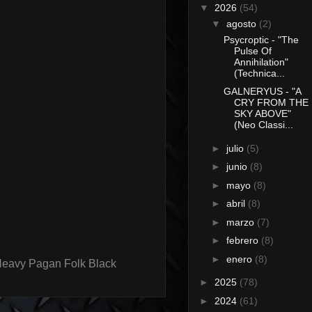
▼
2026
(54)
▼
agosto
(2)
Psycroptic - "The
Pulse Of
Annihilation"
(Technica...
GALNERYUS - "A
CRY FROM THE
SKY ABOVE"
(Neo Classi...
►
julio
(5)
►
junio
(8)
►
mayo
(8)
►
abril
(8)
►
marzo
(7)
►
febrero
(8)
►
enero
(8)
Heavy Pagan Folk Black
►
2025
(78)
►
2024
(61)