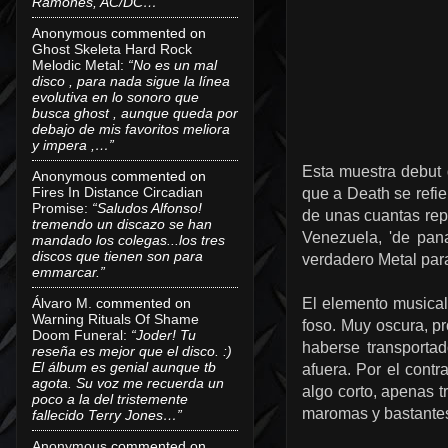
Ramones, AC/DC…”
Anonymous
commented on
Ghost Skeleta Hard Rock
Melodic Metal
:
“No es un mal
disco , para nada sigue la línea
evolutiva en lo sonoro que
busca ghost , aunque queda por
debajo de mis favoritos meliora
y impera ,…”
Esta muestra debut 
Anonymous
commented on
Fires In Distance Circadian
que a Death se refie
Promise
:
“Saludos Alfonso!
de unas cuantas rep
tremendo un discazo se han
Venezuela, 'de pan
mandado los colegas...los tres
discos que tienen son para
verdadero Metal para
emmarcar.”
Álvaro M.
commented on
El elemento musical
Warning Rituals Of Shame
foso. Muy oscura, p
Doom Funeral
:
“Joder! Tu
haberse transportad
reseña es mejor que el disco. :)
El álbum es genial aunque tb
afuera. Por el contr
agota. Su voz me recuerda un
algo corto, apenas t
poco a la del tristemente
maromas y bastantes
fallecido Terry Jones…”
Anonymous
commented on