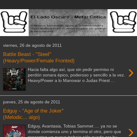
viernes, 26 de agosto de 2011
Battle Beast - "Steel"
(Heavy/Power/Female Fronted)
›
Hacia falta algo así, que sin pedir permiso ni
perdón sonara épico, poderoso y sencillo a la vez.
Heavy/Power a lo Manowar o Judas Priest ...
jueves, 25 de agosto de 2011
Edguy - "Age of the Joker"
(Melodic... algo)
›
Edguy, Avantasia, Tobias Sammet .... ya no se
donde comienza uno y termina el otro, pero que
presenten un nuevo trabajo sólo puede ser bu...