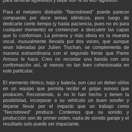
para sentirse agredidos y dejar fluir -a su vez- agresión.
Para el metalero distraído "Necrobreed" puede parecer
compuesto por doce temas idénticos, pero luego de
dedicarle cierto tiempo (y hasta paciencia, pues no es para
cualquier momento) se comienzan a descubrir las capas
que lo conforman. La primera y más obvia es la muestra
vocal, inusualmente llevada por dos voces, que aunque
sean lideradas por Julien Truchan, se complementa de
manera extraordinaria con el segundo frente que Pierre
Arnoux le hace. Creo no recordar una banda con una
conformación así, al menos no tan bien cohesionada en
este particular.
El elemento rítmico, bajo y batería, son casi un deber oírlos
en un equipo que permita recibir el golpe sonoro que
producen. Recomiendo, si no lo han hecho y tienen la
posibilidad, incorporar a su vehículo un buen woofer y
dejarse llevar por el impacto que un trabajo como
"Necrobreed" produce. Contemos que su sonido y
producción son de primer orden, nada de sonido garaje y el
resultado solo puede ser impactante.