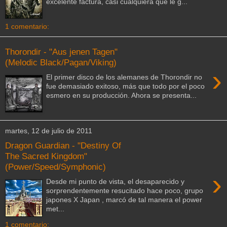
excelente factura, casi cualquiera que le g...
1 comentario:
Thorondir - "Aus jenen Tagen"
(Melodic Black/Pagan/Viking)
›
El primer disco de los alemanes de Thorondir no
fue demasiado exitoso, más que todo por el poco
esmero en su producción. Ahora se presenta...
martes, 12 de julio de 2011
Dragon Guardian - "Destiny Of
The Sacred Kingdom"
(Power/Speed/Symphonic)
›
Desde mi punto de vista, el desaparecido y
sorprendentemente resucitado hace poco, grupo
japones X Japan , marcó de tal manera el power
met...
1 comentario: