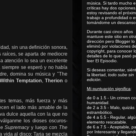
música. Si tardo mucho e
críticas hay dos opciones
estoy revisando el próxi
trabajo a profundidad o e
tomándome un descanso
Durante casi cinco años
mantuve este sitio en otr
dirección pero Blogger lo
eliminó por violaciones d
ad, sin una definición sonora,
copyright, para conocer l
 raíces, se aparta de mediocre
detalles de lo que pasó 
la atención lo sea un excelente
leer
El Episodio
.
a siempre se esperó y no había
Si deseas comentar, sién
adre, domina su música y "The
la libertad,
todo sube sin
edición
.
Within Temptation
,
Therion
o
Mi puntuación significa
:
de 0 a 1.5 - Un crimen co
tes temas, más fuerza y más
humanidad.
frecen el lado más amable de la
de 2 a 3.5 - Malo, quizás
estrambótico.
va dulce aquella con la que no
de 4 a 5.5 - Regular, alg
-válganme los dioses oscuros-
elemento rescatable.
de 6 a 7.5 - Aceptable, 
de
Supremacy
y luego con
The
por Interesante y llegand
 vida al disco: Tarja se mezcla