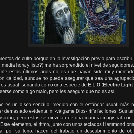
entos de culto porque en la investigación previa para escribir l
 media hora y listo?) me ha sorprendido el nivel de seguidore
ante estos últimos años no es que hayan sido muy mentado
on calidad, aunque no pueda asegurar que sea una agrupación d
o es usual, sonando como una especie de
E.L.O
(
Electric Ligh
 leerse como algo malo, pero les aseguro que no es así.
o es un disco sencillo, medido con el estándar usual; más 
r demasiado evidente, ni -válgame Dios- riffs facilones. Sus t
sición, pero estos se mezclan de una manera magistral con u
 Este elemento, el ritmo, junto con unos teclados Hammond omn
ual por su tono, hacen del trabajo un descubrimiento de obl