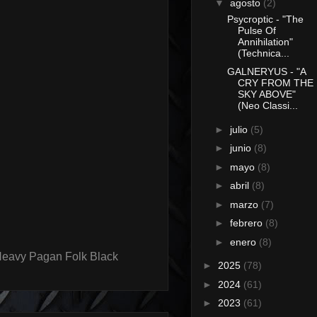
▼
agosto
(2)
Psycroptic - "The
Pulse Of
Annihilation"
(Technica...
GALNERYUS - "A
CRY FROM THE
SKY ABOVE"
(Neo Classi...
►
julio
(5)
►
junio
(8)
►
mayo
(8)
►
abril
(8)
►
marzo
(7)
►
febrero
(8)
►
enero
(8)
Heavy Pagan Folk Black
►
2025
(78)
►
2024
(61)
►
2023
(61)