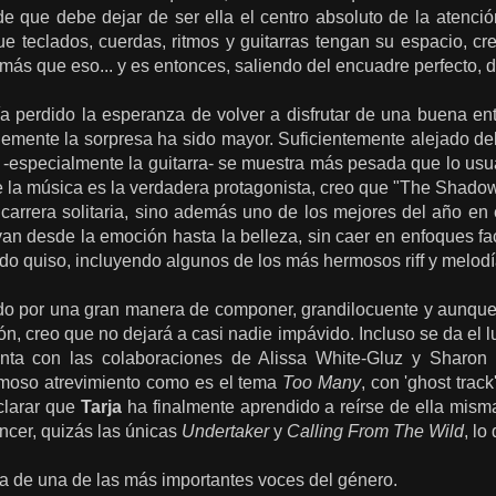
de que debe dejar de ser ella el centro absoluto de la atenci
ue teclados, cuerdas, ritmos y guitarras tengan su espacio, c
, más que eso... y es entonces, saliendo del encuadre perfecto, 
ía perdido la esperanza de volver a disfrutar de una buena en
lemente la sorpresa ha sido mayor. Suficientemente alejado de
 -especialmente la guitarra- se muestra más pesada que lo usu
 la música es la verdadera protagonista, creo que "The Shadow 
carrera solitaria, sino además uno de los mejores del año en 
n desde la emoción hasta la belleza, sin caer en enfoques fac
 quiso, incluyendo algunos de los más hermosos riff y melodía
do por una gran manera de componer, grandilocuente y aunque 
ón, creo que no dejará a casi nadie impávido. Incluso se da el lu
nta con las colaboraciones de Alissa White-Gluz y Sharon De
moso atrevimiento como es el tema
Too Many
, con 'ghost track
aclarar que
Tarja
ha finalmente aprendido a reírse de ella mis
ncer, quizás las únicas
Undertaker
y
Calling From The Wild
, l
ma de una de las más importantes voces del género.