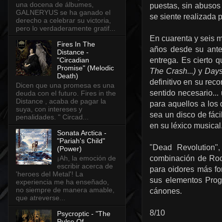
una docena de álbumes,
puestas, sin abusos
GALNERYUS se ha ganado el
se siente realizada p
derecho a celebrar su victoria,
pero lo verdaderamente gratif...
En cuarenta y seis 
Fires In The
años desde su ante
Distance -
entrega. Es cierto 
"Circadian
Promise" (Melodic
The Crash...)
y
Days
Death)
definitivo en su rec
Dicen que una promesa es una
sentido necesario..
deuda con el futuro. Fires in the
Distance , acaba de pagar la
para aquellos a los
suya, con intereses y
sea un disco de fáci
penalidades. " Circad...
en su léxico musical
Sonata Arctica -
"Pariah's Child"
"Dead Revolution"
(Power)
¡Ah, la emoción de
combinación de Rock
escribir acerca de
para oidores más fo
'heroes del Metal'! La
sus elementos Prog,
experiencia me ha enseñado,
no siempre de manera amable,
cánones.
que atreverse...
8/10
Psycroptic - "The
Pulse Of