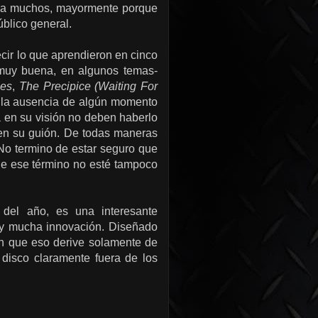
para muchos, mayormente porque
úblico general.
ecir lo que aprendieron en cinco
 muy buena, en algunos temas-
oes
,
The Precipice (Waiting For
 la ausencia de algún momento
ca en su visión no deben haberlo
á en su guión. De todas maneras
 No termino de estar seguro que
que ese término no esté tampoco
del año, es una interesante
s y mucha innovación. Diseñado
in que eso derive solamente de
 disco claramente fuera de los