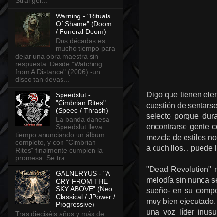
Stranger...
Warning - "Rituals
Of Shame" (Doom
/ Funeral Doom)
Dos décadas es
mucho tiempo para
dejar una obra maestra sin
respuesta. Desde "Watching
from A Distance" (2006) -un
disco tan devas...
Digo que tienen elem
Speedslut -
"Cimbrian Rites"
cuestión de sentarse
(Speed / Thrash)
selecto porque dur
La banda danesa
encontrarse gente c
Speedslut lleva
tiempo anunciando un álbum
mezcla de estilos n
completo, y con "Cimbrian
a cuchillos... puede
Rites" finalmente cumplen la
promesa. Se tra...
"Dead Revolution" n
GALNERYUS - "A
melodía sin nunca se
CRY FROM THE
SKY ABOVE" (Neo
sueño- en su compo
Classical / JPower /
muy bien ejecutado.
Progressive)
una voz líder inus
Tras dieciséis años y más de