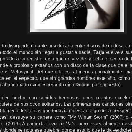
do divagando durante una década entre discos de dudosa calid
a todo el mundo sin llegar a gustar a nadie,
Tarja
vuelve a sus
orado a su registro, deja que en vez de ser ella el centro de 
ende a propios y extraños con un disco de la clase que de ell
e el Melosymph del que ella es -al menos parcialmente- m
ca en el espectro, que sin grandes nombres este año, como
go abandonado (sigo esperando oír a
Delain
, por supuesto).
 bien hecho, con sonidos hermosos, unos cuantos excelen
quiera de sus otros solitarios. Las primeras tres canciones o
iblemente los temas que todavía muestran algo de la perspecti
 casi destruye su carrera como "My Winter Storm" (2007) o 
k"
(2013). A partir de
Love To Hate
, pero especialmente des
es donde se nota ese quiebre, donde está lo que le da verdadera