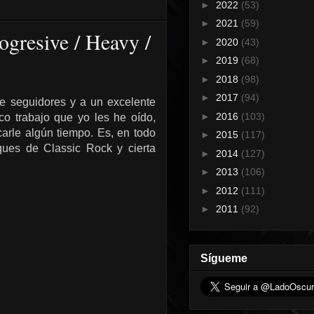
►
2022
(53)
►
2021
(59)
gresive / Heavy /
►
2020
(43)
►
2019
(68)
►
2018
(98)
►
2017
(94)
e seguidores y a un excelente
►
2016
(103)
co trabajo que yo les he oído,
arle algún tiempo. Es, en todo
►
2015
(117)
ques de Classic Rock y cierta
►
2014
(127)
►
2013
(106)
►
2012
(111)
►
2011
(92)
Sígueme