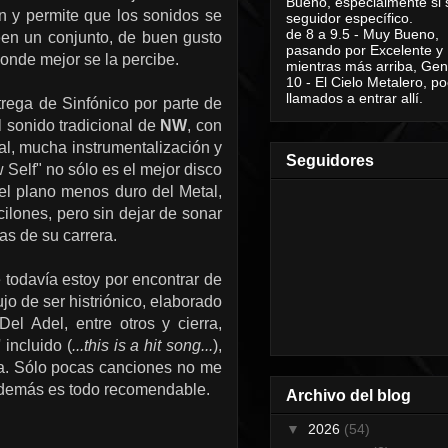
Bueno, especialmente si 
ón y permite que los sonidos se
seguidor específico.
de 8 a 9.5 - Muy Bueno,
reen un conjunto, de buen gusto
pasando por Excelente y
donde mejor se la percibe.
mientras más arriba, Geni
10 - El Cielo Metalero, po
llamados a entrar allí.
trega de Sinfónico por parte de
l sonido tradicional de
NW
, con
al, mucha instrumentalización y
Seguidores
Self" no sólo es el mejor disco
el plano menos duro del Metal,
ilones, pero sin dejar de sonar
s de su carrera.
todavía estoy por encontrar de
jo de ser histriónico, elaborado
l Adel, entre otros y cierra,
' incluido (
...this is a hit song...
),
ma. Sólo pocas canciones no me
o demás es todo recomendable.
Archivo del blog
▼
2026
(54)