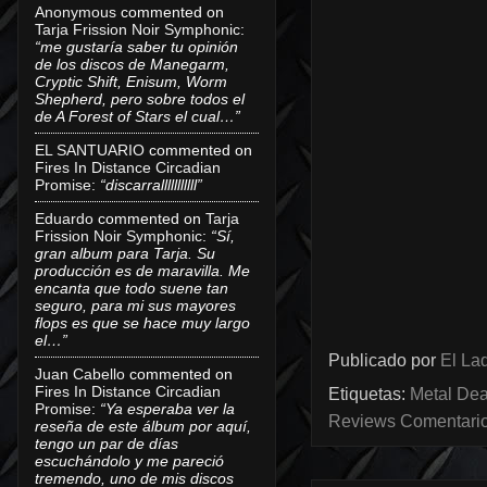
Anonymous
commented on
Tarja Frission Noir Symphonic
:
“me gustaría saber tu opinión
de los discos de Manegarm,
Cryptic Shift, Enisum, Worm
Shepherd, pero sobre todos el
de A Forest of Stars el cual…”
EL SANTUARIO
commented on
Fires In Distance Circadian
Promise
:
“discarralllllllllll”
Eduardo
commented on
Tarja
Frission Noir Symphonic
:
“Sí,
gran album para Tarja. Su
producción es de maravilla. Me
encanta que todo suene tan
seguro, para mi sus mayores
flops es que se hace muy largo
el…”
Publicado por
El Lad
Juan Cabello
commented on
Fires In Distance Circadian
Etiquetas:
Metal Dea
Promise
:
“Ya esperaba ver la
Reviews Comentarios
reseña de este álbum por aquí,
tengo un par de días
escuchándolo y me pareció
tremendo, uno de mis discos