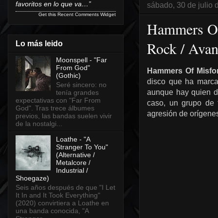
favoritos en lo que va…”
sábado, 30 de julio 
Get this
Recent Comments Widget
Hammers Of 
Rock / Avan
Lo más leido
Moonspell - "Far
From God"
Hammers Of Misfo
(Gothic)
disco que ha marcad
Seré sincero: no
aunque hay quien di
tenía grandes
expectativas con "Far From
caso, un grupo de 
God". Tras trece álbumes
agresión de orígene
previos, las bandas suelen vivir
de la nostalgi...
Loathe - "A
Stranger To You"
(Alternative /
Metalcore /
Industrial /
Shoegaze)
Seis años después de que "I Let
It In and It Took Everything"
(2020) convirtiera a Loathe en
una banda conocida, "A