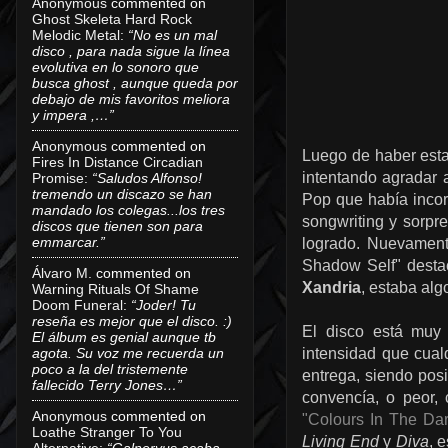
Anonymous
commented on
Ghost Skeleta Hard Rock
Melodic Metal
:
“No es un mal
disco , para nada sigue la línea
evolutiva en lo sonoro que
busca ghost , aunque queda por
debajo de mis favoritos meliora
y impera ,…”
Anonymous
commented on
Luego de haber esta
Fires In Distance Circadian
intentando agradar 
Promise
:
“Saludos Alfonso!
tremendo un discazo se han
Pop que había incorp
mandado los colegas...los tres
songwriting y sorpr
discos que tienen son para
emmarcar.”
logrado. Nuevament
Shadow Self" desta
Álvaro M.
commented on
Xandria
, estaba al
Warning Rituals Of Shame
Doom Funeral
:
“Joder! Tu
reseña es mejor que el disco. :)
El disco está muy
El álbum es genial aunque tb
agota. Su voz me recuerda un
intensidad que cual
poco a la del tristemente
entrega, siendo pos
fallecido Terry Jones…”
convencía, o peor,
Anonymous
commented on
"Colours In The Dar
Loathe Stranger To You
Living End
y
Diva
, 
Alternative
:
“Galneryus acaba