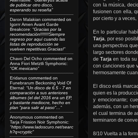
con la música, deci
de publicar otro disco,
esperando su reseña”
fusionen con ella, q
por cierto y a veces
Daron Malakian
commented on
Igorrr Amen Avant Garde
Breakcore
:
“Gracias por la
En lo particular hab
recomendación!!!!!!!Siempre
Tarja
, por eso posib
regreso por aquí cuando las
listas de reproducción se
una perspectiva que
vuelven repetitivas.Gracias!”
largo sectores donde
Chavo Del Ocho
commented on
de
Tarja
en toda su 
Anna Fiori Metztli Symphonic
:
con canciones que va
“OK mexicano”
hermosamente cuando
Eridanus
commented on
Funebrarum Beckoning Void Of
El disco está marca
Eternal
:
“Un disco de 6.5 - 7 en
comparación a sus anteriores
quien es la producci
álbumes (el del 2016 era un EP,
y emocionante; cue
y bastante mediocre, hecho en
además, con un her
plan "para salir al paso"…”
el cual termina de 
Anonymous
commented on
terminaron de conve
Tarja Frission Noir Symphonic
:
“https://www.ladoscuro.net/searc
h?q=cryptic”
8/10 Vuelta a la for