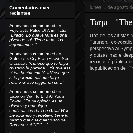
lunes, 1 de agosto 
Comentarios más
recientes
Tarja - "Th
Anonymous
commented on
Psycroptic Pulse Of Annihilation
:
“Exacto. Lo que le falta es una
Una de las artistas 
pizca de sal. Tiene todos los
Turunen, ex-vocali
ingredientes, ”
perspectiva al Symph
Anonymous
commented on
y quizás nadie desp
Galneryus Cry From Above Neo
reconoció públicame
Classical
:
“Curioso que te haya
gustado la portada... Ya que esa
la publicación de "T
si fue hecha con IA xdCosa que
si te pareció mal que haya
hecho Grave digger en su…”
Anonymous
commented on
Sabaton War To End All Wars
Power
:
“En mi opinión es un
discazo y una digna
continuación de The Great War.
De aburrido y repetitivo tiene lo
mismo que cualquier disco de
Ramones, AC/DC…”