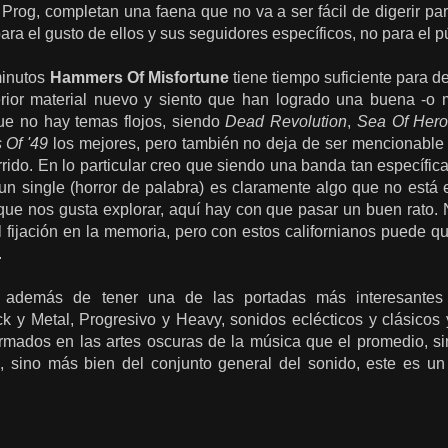
 Prog, completan una faena que no va a ser fácil de digerir 
ara el gusto de ellos y sus seguidores específicos, no para el p
minutos
Hammers Of Misfortune
tiene tiempo suficiente para d
rior material nuevo y siento que han logrado una buena -o
que no hay temas flojos, siendo
Dead Revolution
,
Sea Of Her
 Of '49
los mejores, pero también no deja de ser mencionable
orrido. En lo particular creo que siendo una banda tan específi
. un single (horror de palabra) es claramente algo que no est
 que nos gusta explorar, aquí hay con que pasar un buen rato.
l fijación en la memoria, pero con estos californianos puede 
.
, además de tener una de las portadas más interesantes 
 y Metal, Progresivo y Heavy, sonidos eclécticos y clásico
rmados en las artes oscuras de la música que el promedio, s
 sino más bien del conjunto general del sonido, este es un