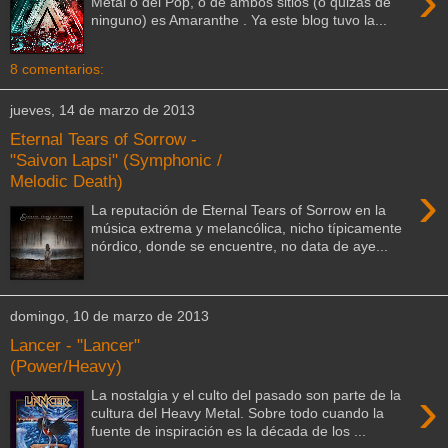
›
Metal o del Pop, o de ambos sitios (o quizás de
ninguno) es Amaranthe . Ya este blog tuvo la...
8 comentarios:
jueves, 14 de marzo de 2013
Eternal Tears of Sorrow -
"Saivon Lapsi" (Symphonic /
Melodic Death)
›
La reputación de Eternal Tears of Sorrow en la
música extrema y melancólica, nicho típicamente
nórdico, donde se encuentre, no data de aye...
domingo, 10 de marzo de 2013
Lancer - "Lancer"
(Power/Heavy)
›
La nostalgia y el culto del pasado son parte de la
cultura del Heavy Metal. Sobre todo cuando la
fuente de inspiración es la década de los ...