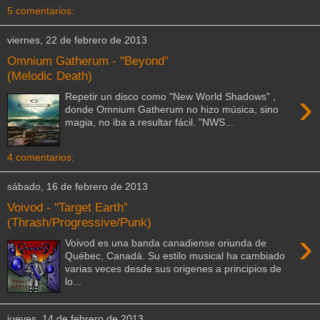
5 comentarios:
viernes, 22 de febrero de 2013
Omnium Gatherum - "Beyond"
(Melodic Death)
›
Repetir un disco como "New World Shadows" ,
donde Omnium Gatherum no hizo música, sino
magia, no iba a resultar fácil. "NWS...
4 comentarios:
sábado, 16 de febrero de 2013
Voivod - "Target Earth"
(Thrash/Progressive/Punk)
›
Voivod es una banda canadiense oriunda de
Québec, Canadá. Su estilo musical ha cambiado
varias veces desde sus origenes a principios de
lo...
jueves, 14 de febrero de 2013