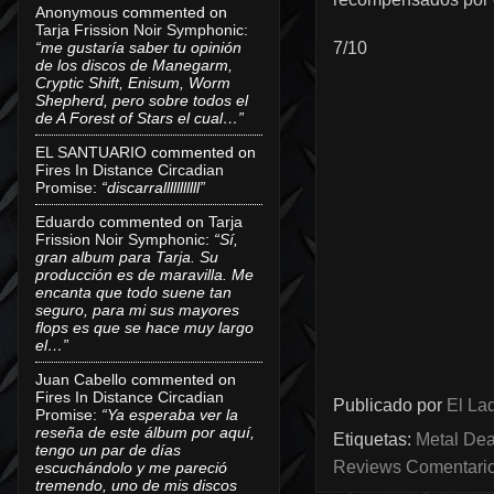
Anonymous
commented on
Tarja Frission Noir Symphonic
:
“me gustaría saber tu opinión
7/10
de los discos de Manegarm,
Cryptic Shift, Enisum, Worm
Shepherd, pero sobre todos el
de A Forest of Stars el cual…”
EL SANTUARIO
commented on
Fires In Distance Circadian
Promise
:
“discarralllllllllll”
Eduardo
commented on
Tarja
Frission Noir Symphonic
:
“Sí,
gran album para Tarja. Su
producción es de maravilla. Me
encanta que todo suene tan
seguro, para mi sus mayores
flops es que se hace muy largo
el…”
Juan Cabello
commented on
Fires In Distance Circadian
Publicado por
El Lad
Promise
:
“Ya esperaba ver la
reseña de este álbum por aquí,
Etiquetas:
Metal Dea
tengo un par de días
Reviews Comentarios
escuchándolo y me pareció
tremendo, uno de mis discos