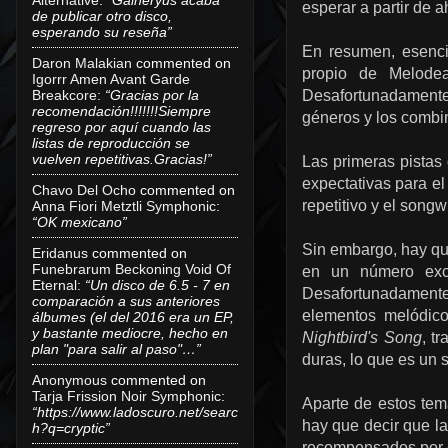
esperar a partir de a
de publicar otro disco,
esperando su reseña”
En resumen, esenci
Daron Malakian
commented on
propio de Melodea
Igorrr Amen Avant Garde
Breakcore
:
“Gracias por la
Desafortunadamente
recomendación!!!!!!!Siempre
géneros y los combi
regreso por aquí cuando las
listas de reproducción se
vuelven repetitivas.Gracias!”
Las primeras pistas
expectativas para el
Chavo Del Ocho
commented on
repetitivo y el songw
Anna Fiori Metztli Symphonic
:
“OK mexicano”
Sin embargo, hay qu
Eridanus
commented on
Funebrarum Beckoning Void Of
en un número exce
Eternal
:
“Un disco de 6.5 - 7 en
Desafortunadamente
comparación a sus anteriores
elementos melódico
álbumes (el del 2016 era un EP,
y bastante mediocre, hecho en
Nightbird's Song
, t
plan "para salir al paso"…”
duras, lo que es un s
Anonymous
commented on
Tarja Frission Noir Symphonic
:
Aparte de estos tema
“https://www.ladoscuro.net/searc
hay que decir que la
h?q=cryptic”
recompensados por el