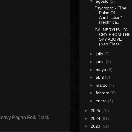
▼
agosto
(2)
Psycroptic - "The
Pulse Of
Annihilation"
(Technica...
GALNERYUS - "A
CRY FROM THE
SKY ABOVE"
(Neo Classi...
►
julio
(5)
►
junio
(8)
►
mayo
(8)
►
abril
(8)
►
marzo
(7)
►
febrero
(8)
►
enero
(8)
►
2025
(78)
Heavy Pagan Folk Black
►
2024
(61)
►
2023
(61)