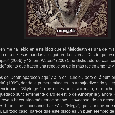
ien me ha leído en este blog que el Melodeath es una de mi
po una de esas bandas a seguir en la escena. Desde que escu
ipse" (2006) y "Silent Waters" (2007), he disfrutado de casi 
cle" siento que hacen una repetición de lo más recientemente 
es de Death aparecen aquí y allá en "Circle", pero el álbum e
la" (1999), donde la primera mitad es un trabajo divertido y lueg
encionado "Skyforger" -que no es un disco malo, ni mucho
quedado suficientemente claro el estilo de
Amorphis
y ahora 
atreve a hacer algo más emocionante... novedoso, dejan desean
les From The Thousands Lakes" a "Elegy", que aunque no se
es. En todo caso, parece que este disco es un buen ejemplo d