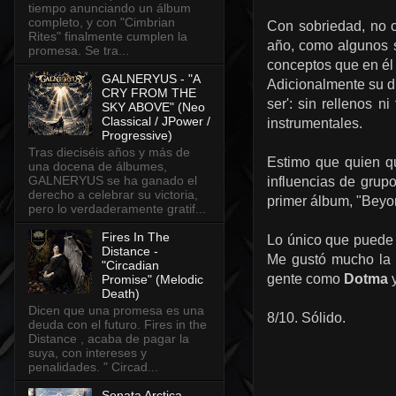
tiempo anunciando un álbum
completo, y con "Cimbrian
Con sobriedad, no 
Rites" finalmente cumplen la
año, como algunos s
promesa. Se tra...
conceptos que en él 
GALNERYUS - "A
Adicionalmente su d
CRY FROM THE
ser': sin rellenos 
SKY ABOVE" (Neo
Classical / JPower /
instrumentales.
Progressive)
Tras dieciséis años y más de
Estimo que quien qu
una docena de álbumes,
GALNERYUS se ha ganado el
influencias de grup
derecho a celebrar su victoria,
primer álbum, "Beyo
pero lo verdaderamente gratif...
Fires In The
Lo único que puede f
Distance -
Me gustó mucho la p
"Circadian
gente como
Dotma
Promise" (Melodic
Death)
Dicen que una promesa es una
8/10. Sólido.
deuda con el futuro. Fires in the
Distance , acaba de pagar la
suya, con intereses y
penalidades. " Circad...
Sonata Arctica -