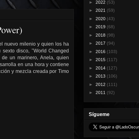
►
2022
(53)
►
2021
(59)
►
2020
(43)
Power)
►
2019
(68)
►
2018
(98)
►
2017
(94)
 nuevo milenio y quien los ha
u sexto disco, "World Changed
►
2016
(103)
a de un marinero, Anela, quien
►
2015
(117)
sarrolla en una hora y contiene
►
2014
(127)
cción y mezcla creada por Timo
►
2013
(106)
►
2012
(111)
►
2011
(92)
Sígueme