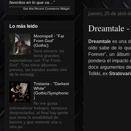
favoritos en lo que va…”
Get this
Recent Comments Widget
jueves, 25 de abril 
Dreamtale -
Lo más leido
Moonspell - "Far
From God"
Dreamtale
es una d
(Gothic)
oído sabe de lo qu
Seré sincero: no
Forever", un álbum 
tenía grandes
expectativas con "Far From
pondera el impacto q
God". Tras trece álbumes
doce argumentos de 
previos, las bandas suelen vivir
Tolkki, ex-
Stratovar
de la nostalgi...
Tristania - "Darkest
White"
(Gothic/Symphonic
)
No me gusta
sobrevalorar trabajos, tampoco
despreciarlos, al final hay gente
que tiene la amabilidad de
leerme y que resiente una u
otra po...