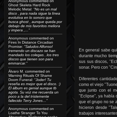
Anonymous
commented on
Ghost Skeleta Hard Rock
Melodic Metal
:
“No es un mal
disco , para nada sigue la línea
evolutiva en lo sonoro que
busca ghost , aunque queda por
debajo de mis favoritos meliora
y impera ,…”
Anonymous
commented on
Fires In Distance Circadian
Promise
:
“Saludos Alfonso!
En general sabe qu
tremendo un discazo se han
mandado los colegas...los tres
durante mucho tiem
discos que tienen son para
sus sus discos, "Ecl
emmarcar.”
sonar. Pero con "Cir
Álvaro M.
commented on
Warning Rituals Of Shame
Diferentes cantidad
Doom Funeral
:
“Joder! Tu
reseña es mejor que el disco. :)
como el viejo "Tuone
El álbum es genial aunque tb
que junto con el m
agota. Su voz me recuerda un
"Eclipse", ya había 
poco a la del tristemente
fallecido Terry Jones…”
que el grupo no se 
hicieron desde "Ta
Anonymous
commented on
Loathe Stranger To You
trabajos interesant
Alternative
:
“Galneryus acaba