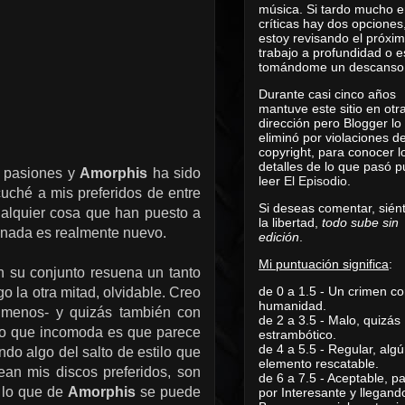
música. Si tardo mucho e
críticas hay dos opciones
estoy revisando el próxi
trabajo a profundidad o e
tomándome un descanso
Durante casi cinco años
mantuve este sitio en otr
dirección pero Blogger lo
eliminó por violaciones d
copyright, para conocer l
detalles de lo que pasó 
s pasiones y
Amorphis
ha sido
leer
El Episodio
.
ché a mis preferidos de entre
Si deseas comentar, sién
cualquier cosa que han puesto a
la libertad,
todo sube sin
y nada es realmente nuevo.
edición
.
Mi puntuación significa
:
n su conjunto resuena un tanto
de 0 a 1.5 - Un crimen co
o la otra mitad, olvidable. Creo
humanidad.
 menos- y quizás también con
de 2 a 3.5 - Malo, quizás
lo que incomoda es que parece
estrambótico.
de 4 a 5.5 - Regular, alg
do algo del salto de estilo que
elemento rescatable.
an mis discos preferidos, son
de 6 a 7.5 - Aceptable, 
e lo que de
Amorphis
se puede
por Interesante y llegand