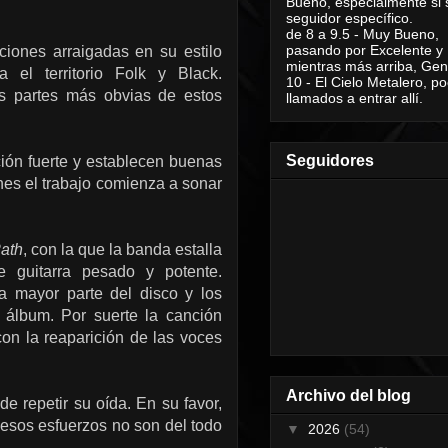
Bueno, especialmente si 
seguidor específico.
de 8 a 9.5 - Muy Bueno,
pasando por Excelente y
iones arraigadas en su estilo
mientras más arriba, Geni
el territorio Folk y Black.
10 - El Cielo Metalero, po
as partes más obvias de estos
llamados a entrar allí.
Seguidores
ción fuerte y establecen buenas
ones el trabajo comienza a sonar
ath
, con la que la banda estalla
 guitarra pesado y potente.
a mayor parte del disco y los
 álbum. Por suerte la canción
on la reaparición de las voces
Archivo del blog
e repetir su oída. En su favor,
 esos esfuerzos no son del todo
▼
2026
(54)