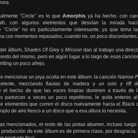
hora.
almente "Circle" es lo que
Amorphis
ya ha hecho, con canc
th, con algunos elementos que desvían la mirada hacia 
 "Circle" no es particularmente interesante, ya que toma l
na con momentos repasados, cuando no, un poco discordantes.
 del álbum,
Shades Of Grey
y
Mission
dan al trabajo una direc
 resto del mismo, pero en algún lugar a lo largo de esas canci
ritting un poco añejo.
e mencionar un joya oculta en este álbum: la canción
Narrow P
lente, mezclando flautas de madera y un solo y riff de
 el hecho de que las voces limpias dominen a través de l
s parezcan a veces un poco repetitivos, le quita enteros al
rae elementos que corren el disco nuevamente hacia el Black c
oplo de aire fresco a un disco que a esa altura lo necesita.
s mencionados, el resto de las pistas aburren, incluso luego d
 producción de este álbum es de primera clase, por desgracia,
 producto final.