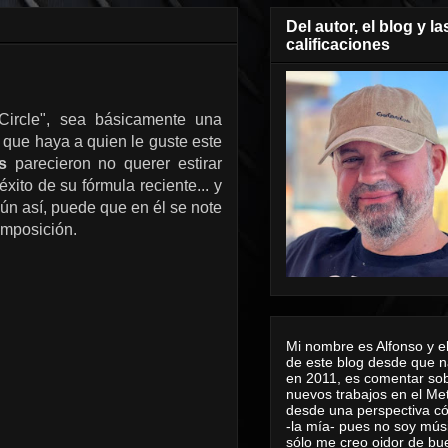
Del autor, el blog y la
calificaciones
"Circle", sea básicamente una
 que haya a quien le guste este
s
parecieron no querer estirar
xito de su fórmula reciente... y
 Aún así, puede que en él se note
omposición.
Mi nombre es Alfonso y el
de este blog desde que n
en 2011, es comentar sob
nuevos trabajos en el Me
desde una perspectiva 
-la mía- pues no soy mús
sólo me creo oidor de bu