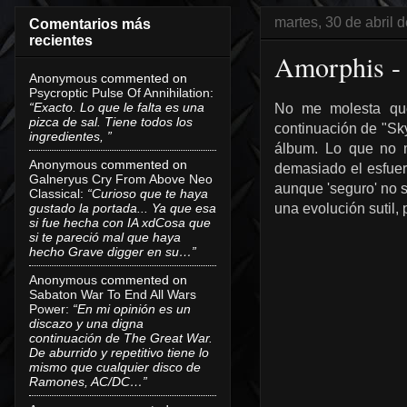
martes, 30 de abril 
Comentarios más
recientes
Amorphis - 
Anonymous
commented on
Psycroptic Pulse Of Annihilation
:
“Exacto. Lo que le falta es una
No me molesta que
pizca de sal. Tiene todos los
continuación de "Sky
ingredientes, ”
álbum. Lo que no m
Anonymous
commented on
demasiado el esfuerz
Galneryus Cry From Above Neo
aunque 'seguro' no si
Classical
:
“Curioso que te haya
gustado la portada... Ya que esa
una evolución sutil,
si fue hecha con IA xdCosa que
si te pareció mal que haya
hecho Grave digger en su…”
Anonymous
commented on
Sabaton War To End All Wars
Power
:
“En mi opinión es un
discazo y una digna
continuación de The Great War.
De aburrido y repetitivo tiene lo
mismo que cualquier disco de
Ramones, AC/DC…”