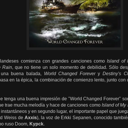
 filandeses comienza con grandes canciones como
Island of
e Rain
, que no tiene un solo momento de debilidad. Sólo des
n una buena balada,
World Changed Forever
y
Destiny's 
basa en la épica, la combinación de comienzo lento, junto con 
 tenga una buena impresión de "World Changed Forever" son,
que trae mucha melodía y hace de canciones como
Island of My
s instantáneos y en segundo lugar, el importante papel que jueg
ard Weiss de
Axxis
), la voz de Erkki Sepanen, conocido tambié
upo ruso Doom,
Kypck
.