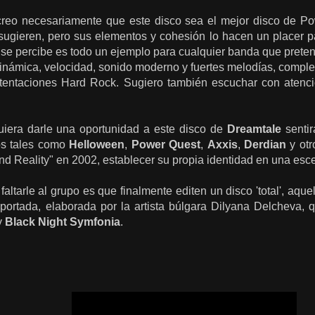
creo necesariamente que este disco sea el mejor disco de Po
ugieren, pero sus elementos y cohesión lo hacen un placer par
se percibe es todo un ejemplo para cualquier banda que pretend
inámica, velocidad, sonido moderno y fuertes melodías, compl
ni tentaciones Hard Rock. Sugiero también escuchar con atenci
iera darle una oportunidad a este disco de
Dreamtale
sentir
os tales como
Helloween
,
Power Quest
,
Axxis
,
Derdian
y otr
nd Reality" en 2002, establecer su propia identidad en una es
altarle al grupo es que finalmente editen un disco 'total', aqu
ortada, elaborada por la artista búlgara Dilyana Delcheva, q
y
Black Night Symfonia
.