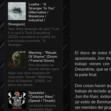
Loathe - "A
Stranger To You"
(Alternative /
Metalcore /
Industrial /
Shoegaze)
Seis años después de que "I Let
It In and It Took Everything"
(2020) convirtiera a Loathe en
una banda conocida, "A
Stranger...
Warning - "Rituals
El disco de estos
Of Shame" (Doom
apasionada
Join th
/ Funeral Doom)
trabajo vienen co
Dos décadas es
mucho tiempo para
Dreamtime
, que se 
dejar una obra maestra sin
la parte final.
respuesta. Desde "Watching
from A Distance" (2006) -un
disco tan devas...
Dos cosas hacen que
trabajo de teclado 
Speedslut -
Join the Rain
, éxito
"Cimbrian Rites"
(Speed / Thrash)
(al estilo de Bernh
La banda danesa
ser miembro del gr
Speedslut lleva