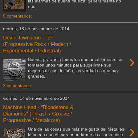
las alarmas de buena música, generalmente no
que...
5 comentarios:
martes, 18 de noviembre de 2014
Devin Townsend - "Z²"
(Progressive Rock / Modern /
Experimental / Industrial)
›
Bueno, gracias a todos los que amablemente se
tomaron unos minutos para sugerirme sus
mejores discos del año, las verdad es que hay
grandes...
3 comentarios:
viernes, 14 de noviembre de 2014
Machine Head - "Bloodstone &
Diamonds" (Thrash / Groove /
Progressive / Metalcore)
›
Una de las cosas que más me gusta del Metal es
lo bueno que es para mandarme a callar la boca.