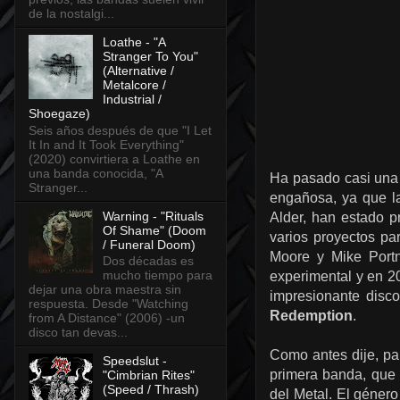
de la nostalgi...
Loathe - "A
Stranger To You"
(Alternative /
Metalcore /
Industrial /
Shoegaze)
Seis años después de que "I Let
It In and It Took Everything"
(2020) convirtiera a Loathe en
una banda conocida, "A
Ha pasado casi un
Stranger...
engañosa, ya que la
Warning - "Rituals
Alder, han estado 
Of Shame" (Doom
varios proyectos par
/ Funeral Doom)
Moore y Mike Port
Dos décadas es
mucho tiempo para
experimental y en 20
dejar una obra maestra sin
impresionante disc
respuesta. Desde "Watching
Redemption
.
from A Distance" (2006) -un
disco tan devas...
Como antes dije, pa
Speedslut -
primera banda, que 
"Cimbrian Rites"
(Speed / Thrash)
del Metal. El géner