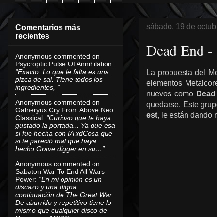
sábado, 19 de octub
Comentarios más
recientes
Dead End -
Anonymous
commented on
Psycroptic Pulse Of Annihilation
:
“Exacto. Lo que le falta es una
La propuesta del Mo
pizca de sal. Tiene todos los
elementos Metalcore
ingredientes, ”
nuevos como
Dead
Anonymous
commented on
quedarse. Este grup
Galneryus Cry From Above Neo
est
, le están dando 
Classical
:
“Curioso que te haya
gustado la portada... Ya que esa
si fue hecha con IA xdCosa que
si te pareció mal que haya
hecho Grave digger en su…”
Anonymous
commented on
Sabaton War To End All Wars
Power
:
“En mi opinión es un
discazo y una digna
continuación de The Great War.
De aburrido y repetitivo tiene lo
mismo que cualquier disco de