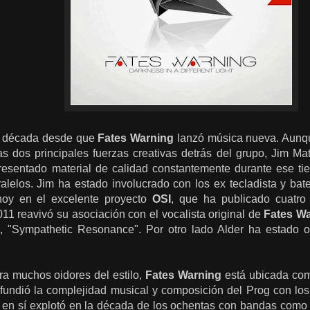
a década desde que
Fates Warning
lanzó música nueva. Aunqu
s dos principales fuerzas creativas detrás del grupo, Jim Mat
presentado material de calidad constantemente durante ese t
alelos. Jim ha estado involucrado con los ex tecladista y bat
noy en el excelente proyecto
OSI
, que ha publicado cuatro
11 reavivó su asociación con el vocalista original de
Fates W
o, "Sympathetic Resonance". Por otro lado Alder ha estado 
ra muchos oidores del estilo,
Fates Warning
está ubicada como
fundió la complejidad musical y composición del Prog con los 
o en sí explotó en la década de los ochentas con bandas com