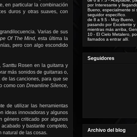
e, en particular la combinación
por Interesante y llegand
Bueno, especialmente si 
eces duros y otras suaves, con
seguidor específico.
de 8 a 9.5 - Muy Bueno,
pasando por Excelente y
mientras más arriba, Geni
grandilocuencia. Varias de sus
10 - El Cielo Metalero, po
pe Of The Mind
, esta última la
llamados a entrar allí.
onías, pero con algo escondido
Seguidores
 Santtu Rosen en la guitarra y
ar más sonidos de guitarras o,
 de las canciones, para que se
n o como con
Dreamline Silence
,
e de utilizar las herramientas
on ideas innovadoras y algunos
n género criticado por algunos
, acabado y bastante completo,
Archivo del blog
 natural de las cosas.