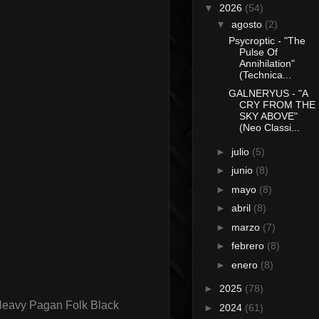
▼
2026
(54)
▼
agosto
(2)
Psycroptic - "The
Pulse Of
Annihilation"
(Technica...
GALNERYUS - "A
CRY FROM THE
SKY ABOVE"
(Neo Classi...
►
julio
(5)
►
junio
(8)
►
mayo
(8)
►
abril
(8)
►
marzo
(7)
►
febrero
(8)
►
enero
(8)
►
2025
(78)
Heavy Pagan Folk Black
►
2024
(61)