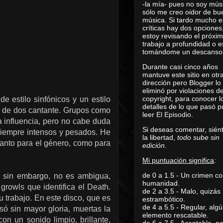
-la mía- pues no soy mús
sólo me creo oidor de bu
música. Si tardo mucho e
críticas hay dos opciones
estoy revisando el próxi
trabajo a profundidad o e
tomándome un descanso
Durante casi cinco años
mantuve este sitio en otr
dirección pero Blogger lo
eliminó por violaciones d
copyright, para conocer l
 estilo sinfónicos y un estilo
detalles de lo que pasó 
e de dos cantante. Grupos como
leer
El Episodio
.
a influencia, pero no cabe duda
Si deseas comentar, sién
siempre intensos y pesados. He
la libertad,
todo sube sin
tanto para el género, como para
edición
.
Mi puntuación significa
:
de 0 a 1.5 - Un crimen co
 sin embargo, no es ambigua,
humanidad.
 growls que identifica el Death.
de 2 a 3.5 - Malo, quizás
u trabajo. En este disco, que es
estrambótico.
de 4 a 5.5 - Regular, alg
ó sin mayor gloria, muertas la
elemento rescatable.
n un sonido limpio, brillante,
de 6 a 7.5 - Aceptable, 