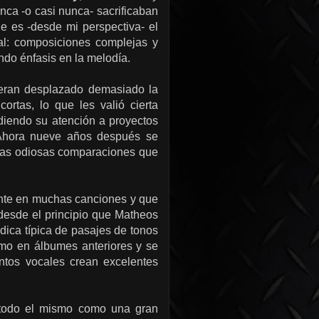
nca -o casi nunca- sacrificaban
ue es -desde mi perspectiva- el
al: composiciones complejas y
ndo énfasis en la melodía.
ieran desplazado demasiado la
rtas, lo que les valió cierta
diendo su atención a proyectos
. Ahora nueve años después se
e las odiosas comparaciones que
ante en muchas canciones y que
 desde el principio que Matheos
ódica típica de pasajes de tonos
omo en álbumes anteriores y se
ntos vocales crean excelentes
a todo el mismo como una gran