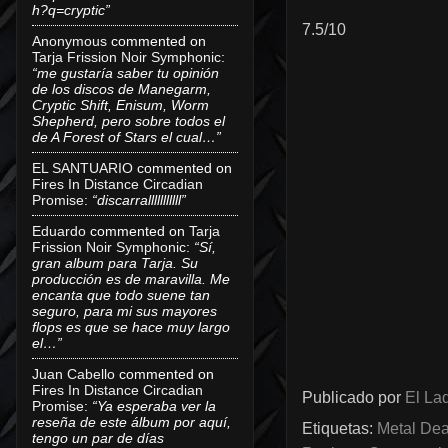
h?q=cryptic”
7.5/10
Anonymous
commented on
Tarja Frission Noir Symphonic
:
“me gustaría saber tu opinión
de los discos de Manegarm,
Cryptic Shift, Enisum, Worm
Shepherd, pero sobre todos el
de A Forest of Stars el cual…”
EL SANTUARIO
commented on
Fires In Distance Circadian
Promise
:
“discarralllllllllll”
Eduardo
commented on
Tarja
Frission Noir Symphonic
:
“Sí,
gran album para Tarja. Su
producción es de maravilla. Me
encanta que todo suene tan
seguro, para mi sus mayores
flops es que se hace muy largo
el…”
Juan Cabello
commented on
Fires In Distance Circadian
Publicado por
El Lad
Promise
:
“Ya esperaba ver la
reseña de este álbum por aquí,
Etiquetas:
Metal Dea
tengo un par de días