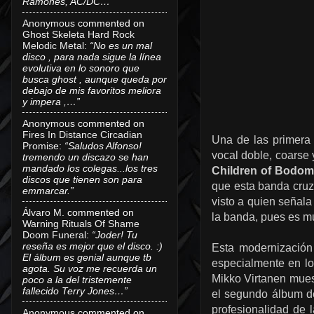
Ramones, AC/DC…”
Anonymous
commented on
Ghost Skeleta Hard Rock
Melodic Metal
:
“No es un mal
disco , para nada sigue la línea
evolutiva en lo sonoro que
busca ghost , aunque queda por
debajo de mis favoritos meliora
y impera ,…”
Anonymous
commented on
Fires In Distance Circadian
Una de las primera 
Promise
:
“Saludos Alfonso!
vocal doble, coarse
tremendo un discazo se han
mandado los colegas...los tres
Children of Bodom
discos que tienen son para
que esta banda cruz
emmarcar.”
visto a quien señala
Álvaro M.
commented on
la banda, pues es 
Warning Rituals Of Shame
Doom Funeral
:
“Joder! Tu
reseña es mejor que el disco. :)
Esta modernización
El álbum es genial aunque tb
especialmente en lo 
agota. Su voz me recuerda un
Mikko Virtanen muest
poco a la del tristemente
fallecido Terry Jones…”
el segundo álbum de
profesionalidad de 
Anonymous
commented on