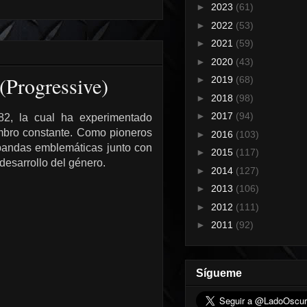
►
2023
(61)
►
2022
(53)
►
2021
(59)
►
2020
(43)
(Progressive)
►
2019
(68)
►
2018
(98)
►
2017
(94)
2, la cual ha experimentado
embro constante. Como pioneros
►
2016
(103)
 bandas emblemáticas junto con
►
2015
(117)
desarrollo del género.
►
2014
(127)
►
2013
(106)
►
2012
(111)
►
2011
(92)
Sígueme