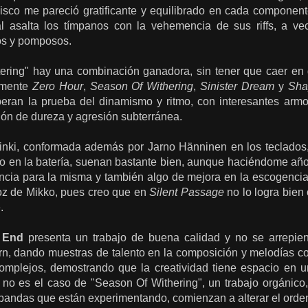
disco me pareció gratificante y equilibrado en cada component
al asalta los tímpanos con la vehemencia de sus riffs, a v
eos y pomposos.
ring" hay una combinación ganadora, sin tener que caer en 
lmente
Zero Hour
,
Season Of Withering
,
Sinister Dream
y
Sha
peran la prueba del dinamismo y ritmo, con interesantes arm
ión de dureza y agresión subterránea.
nki, conformada además por Jarno Hänninen en los teclados,
o en la batería, suenan bastante bien, aunque haciéndome añor
ncia para la misma y también algo de mejora en la escogencia
voz de Mikko, pues creo que en
Silent Passage
no lo logra bie
.
 End
presenta un trabajo de buena calidad y no se arrepient
n, dando muestras de talento en la composición y melodías c
omplejos, demostrando que la creatividad tiene espacio en u
no es el caso de "Season Of Withering", un trabajo orgánico
 bandas que están experimentando, comienzan a alterar el orden