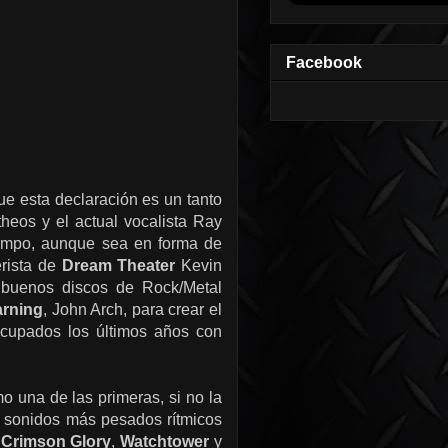
Facebook
e esta declaración es un tanto
heos y el actual vocalista Ray
iempo, aunque sea en forma de
erista de
Dream Theater
Kevin
 buenos discos de Rock/Metal
arning
, John Arch, para crear el
ocupados los últimos años con
 una de las primeras, si no la
sonidos más pesados ​​rítmicos
o
Crimson Glory
,
Watchtower
y