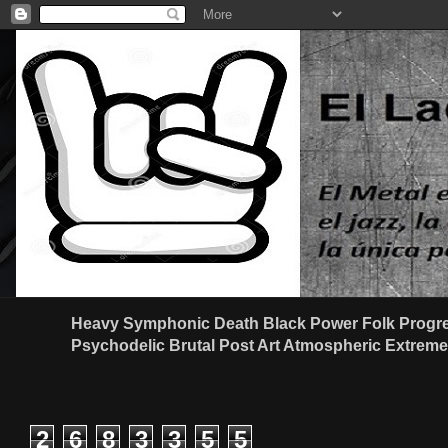
Heavy Symphonic Death Black Power Folk Progre
Psychodelic Brutal Post Art Atmospheric Extreme G
2
6
8
3
3
5
5