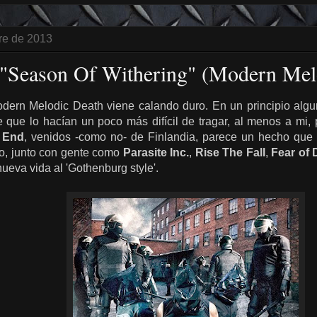
re de 2013
 "Season Of Withering" (Modern Mel
dern Melodic Death viene calando duro. En un principio alg
 que lo hacían un poco más difícil de tragar, al menos a mi,
 End
, venidos -como no- de Finlandia, parece un hecho que 
o, junto con gente como
Parasite Inc.
,
Rise The Fall
,
Fear of
nueva vida al 'Gothenburg style'.