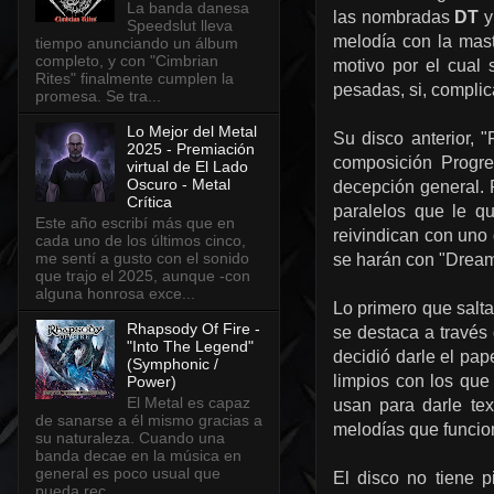
La banda danesa
las nombradas
DT
Speedslut lleva
melodía con la mast
tiempo anunciando un álbum
completo, y con "Cimbrian
motivo por el cual
Rites" finalmente cumplen la
pesadas, si, complic
promesa. Se tra...
Lo Mejor del Metal
Su disco anterior,
2025 - Premiación
composición Progre
virtual de El Lado
Oscuro - Metal
decepción general. 
Crítica
paralelos que le q
Este año escribí más que en
reivindican con uno 
cada uno de los últimos cinco,
me sentí a gusto con el sonido
se harán con "Drea
que trajo el 2025, aunque -con
alguna honrosa exce...
Lo primero que salt
Rhapsody Of Fire -
se destaca a través
"Into The Legend"
decidió darle el pap
(Symphonic /
limpios con los que
Power)
El Metal es capaz
usan para darle te
de sanarse a él mismo gracias a
melodías que funcio
su naturaleza. Cuando una
banda decae en la música en
general es poco usual que
El disco no tiene 
pueda rec...