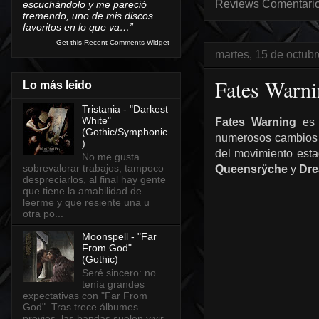
Reviews Comentarios
escuchándolo y me pareció
tremendo, uno de mis discos
favoritos en lo que va…”
Get this
Recent Comments Widget
martes, 15 de octub
Fates Warni
Lo más leido
Tristania - "Darkest
White"
Fates Warning
es 
(Gothic/Symphonic
numerosos cambios d
)
del movimiento esta
No me gusta
sobrevalorar trabajos, tampoco
Queensrÿche
y
Dre
despreciarlos, al final hay gente
que tiene la amabilidad de
leerme y que resiente una u
otra po...
Moonspell - "Far
From God"
(Gothic)
Seré sincero: no
tenía grandes
expectativas con "Far From
God". Tras trece álbumes
previos, las bandas suelen vivir