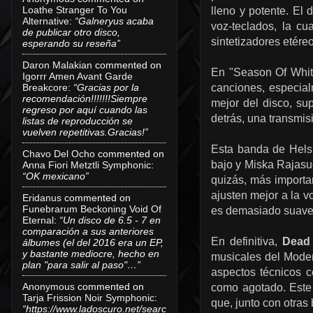
Loathe Stranger To You
lleno y potente. El 
Alternative
:
“Galneryus acaba
voz-teclados, la cu
de publicar otro disco,
sintetizadores etér
esperando su reseña”
Daron Malakian
commented on
En "Season Of White
Igorrr Amen Avant Garde
Breakcore
:
“Gracias por la
canciones, especia
recomendación!!!!!!!Siempre
mejor del disco, su
regreso por aquí cuando las
detrás, una transmis
listas de reproducción se
vuelven repetitivas.Gracias!”
Esta banda de Helsi
Chavo Del Ocho
commented on
bajo y Miska Rajasu
Anna Fiori Metztli Symphonic
:
“OK mexicano”
quizás, más importa
ajusten mejor a la 
Eridanus
commented on
Funebrarum Beckoning Void Of
es demasiado suave
Eternal
:
“Un disco de 6.5 - 7 en
comparación a sus anteriores
En definitiva,
Dead
álbumes (el del 2016 era un EP,
y bastante mediocre, hecho en
musicales del Moder
plan "para salir al paso"…”
aspectos técnicos c
Anonymous
commented on
como agotado. Este 
Tarja Frission Noir Symphonic
:
que, junto con otras
“https://www.ladoscuro.net/searc