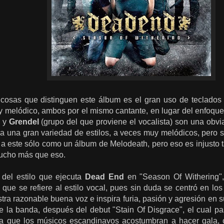
cosas que distinguen este álbum es el gran uso de teclados de
 y melódico, ambos por el mismo cantante, en lugar del enfoqu
y
Grendel
(grupo del que proviene el vocalista) son una obvi
a una gran variedad de estilos, a veces muy melódicos, pero 
 a este sólo como un álbum de Melodeath, pero eso es injusto 
mucho más que eso.
 del estilo que ejecuta
Dead End
en "Season Of Withering",
que se refiere al estilo vocal, pues sin duda se centró en los
ra razonable buena voz e inspira furia, pasión y agresión en s
 la banda, después del debut "Stain Of Disgrace", el cual pas
la que los músicos escandinavos acostumbran a hacer gala, co