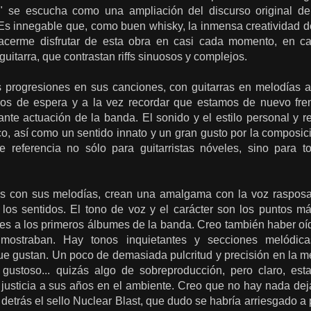
l" se escucha como una ampliación del discurso original 
Es innegable que, como buen whisky, la inmensa creatividad de
cerme disfrutar de esta obra en casi cada momento, en c
guitarra, que contrastan riffs sinuosos y complejos.
 progresiones en sus canciones, con guitarras en melodías 
ños de espera y a la vez recordar que estamos de nuevo frent
lante actuación de la banda. El sonido y el estilo personal y 
co, así como un sentido innato y un gran gusto por la composic
de referencia no sólo para guitarristas nóveles, sino para 
dos con sus melodías, crean una amalgama con la voz rasposa
s sentidos. El tono de voz y el carácter son los puntos má
es a los primeros álbumes de la banda. Creo también haber oíd
 mostraban. Hay tonos inquietantes y secciones melódic
que gustan. Un poco de demasiada pulcritud y precisión en la
gustoso... quizás algo de sobreproducción, pero claro, e
justicia a sus años en el ambiente. Creo que no hay nada deja
detrás el sello Nuclear Blast, que dudo se habría arriesgado a p