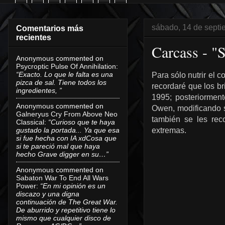
sábado, 14 de sept
Comentarios más
recientes
Carcass - "
Anonymous
commented on
Psycroptic Pulse Of Annihilation
:
“Exacto. Lo que le falta es una
Para sólo nutrir el 
pizca de sal. Tiene todos los
recordaré que los b
ingredientes, ”
1995; posteriormen
Anonymous
commented on
Owen, modificando s
Galneryus Cry From Above Neo
también se les rec
Classical
:
“Curioso que te haya
gustado la portada... Ya que esa
extremas.
si fue hecha con IA xdCosa que
si te pareció mal que haya
hecho Grave digger en su…”
Anonymous
commented on
Sabaton War To End All Wars
Power
:
“En mi opinión es un
discazo y una digna
continuación de The Great War.
De aburrido y repetitivo tiene lo
mismo que cualquier disco de