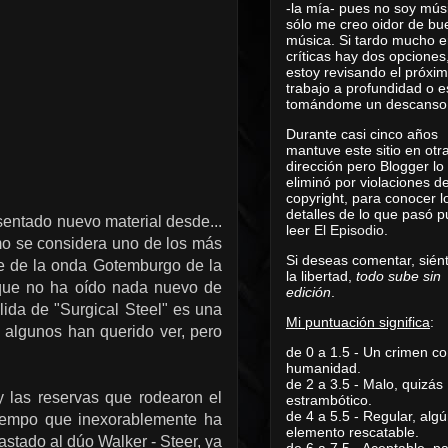
-la mía- pues no soy mús
sólo me creo oidor de bu
música. Si tardo mucho e
críticas hay dos opciones
estoy revisando el próxi
trabajo a profundidad o e
tomándome un descanso
Durante casi cinco años
mantuve este sitio en otr
dirección pero Blogger lo
eliminó por violaciones d
copyright, para conocer l
detalles de lo que pasó 
sentado nuevo material desde...
leer
El Episodio
.
mo se considera uno de los más
Si deseas comentar, sién
nte de la onda Gotemburgo de la
la libertad,
todo sube sin
n que no ha oído nada nuevo de
edición
.
alida de "Surgical Steel" es una
Mi puntuación significa
:
 algunos han querido ver, pero
de 0 a 1.5 - Un crimen co
humanidad.
de 2 a 3.5 - Malo, quizás
y las reservas que rodearon el
estrambótico.
de 4 a 5.5 - Regular, alg
 tiempo que inexorablemente ha
elemento rescatable.
stado al dúo Walker - Steer, ya
de 6 a 7.5 - Aceptable, 