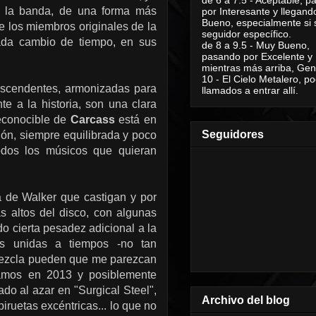
de la banda, de una forma más
por Interesante y llegand
Bueno, especialmente si 
 los miembros originales de la
seguidor específico.
ada cambio de tiempo, en sus
de 8 a 9.5 - Muy Bueno,
pasando por Excelente y
mientras más arriba, Geni
10 - El Cielo Metalero, po
ascendentes, armonizadas para
llamados a entrar allí.
e a la historia, son una clara
reconocible de
Carcass
está en
Seguidores
ión, siempre equilibrada y poco
todos los músicos que quieran
 de Walker que castigan y por
s altos del disco, con algunas
o cierta pesadez adicional a la
as unidas a tiempos -no tan
 mezcla pueden que me parezcan
stamos en 2013 y posiblemente
do al azar en "Surgical Steel",
Archivo del blog
iruetas excéntricas... lo que no