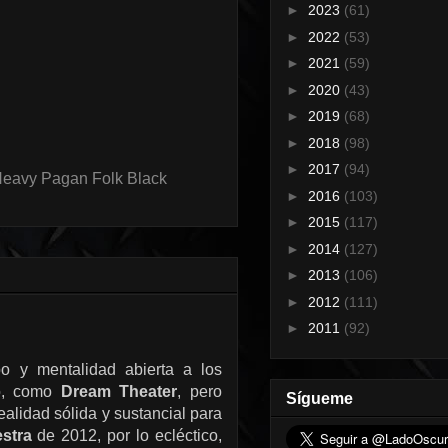
►
2023
(61)
►
2022
(53)
►
2021
(59)
►
2020
(43)
►
2019
(68)
►
2018
(98)
►
2017
(94)
Heavy Pagan Folk Black
►
2016
(103)
►
2015
(117)
►
2014
(127)
►
2013
(106)
►
2012
(111)
►
2011
(92)
o y mentalidad abierta a los
ro, como
Dream Theater
, pero
Sígueme
ealidad sólida y sustancial para
stra
de 2012, por lo ecléctico,