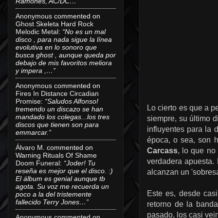
Ramones, AC/DC…”
Anonymous
commented on
Ghost Skeleta Hard Rock
Melodic Metal
:
“No es un mal
disco , para nada sigue la línea
evolutiva en lo sonoro que
busca ghost , aunque queda por
debajo de mis favoritos meliora
y impera ,…”
Anonymous
commented on
Fires In Distance Circadian
Promise
:
“Saludos Alfonso!
Lo cierto es que a p
tremendo un discazo se han
mandado los colegas...los tres
siempre, su último 
discos que tienen son para
influyentes para la 
emmarcar.”
época, o sea, son h
Álvaro M.
commented on
Carcass
, lo que no
Warning Rituals Of Shame
verdadera apuesta. 
Doom Funeral
:
“Joder! Tu
reseña es mejor que el disco. :)
alcanzan un 'sobresal
El álbum es genial aunque tb
agota. Su voz me recuerda un
Este es, desde casi
poco a la del tristemente
fallecido Terry Jones…”
retorno de la banda
pasado, los casi vei
Anonymous
commented on