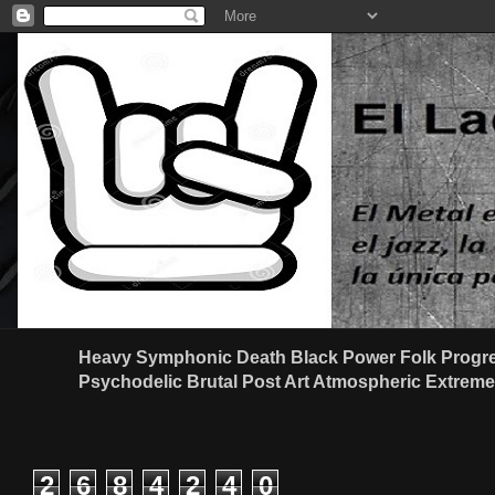
Heavy Symphonic Death Black Power Folk Progre
Psychodelic Brutal Post Art Atmospheric Extreme G
2
6
8
4
2
4
0