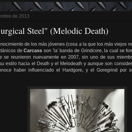
iembre de 2013
Surgical Steel" (Melodic Death)
conocimiento de los más jóvenes (cosa a la que los más viejos 
ritánicos de
Carcass
son 'la' banda de Grindcore, la cual se fo
te se reunieron nuevamente en 2007, sin uno de sus miembros
u estilo hacia el Death y el Melodeath y aunque son conside
onoce haber influenciado el Hardgore, y el Goregrind por s