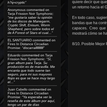
quiere decir que qu
h?q=cryptic”
un retorno hacia el 
Anonymous
commented on
Tarja Frission Noir Symphonic
:
“me gustaría saber tu opinión
En todo caso, sugiero
de los discos de Manegarm,
bandas que ha contr
Cryptic Shift, Enisum, Worm
capaces. Creo que 
Shepherd, pero sobre todos el
de A Forest of Stars el cual…”
mostrará cómo se ha
EL SANTUARIO
commented on
8/10. Posible Mejor
Fires In Distance Circadian
Promise
:
“discarralllllllllll”
Eduardo
commented on
Tarja
Frission Noir Symphonic
:
“Sí,
gran album para Tarja. Su
producción es de maravilla. Me
encanta que todo suene tan
seguro, para mi sus mayores
flops es que se hace muy largo
el…”
Juan Cabello
commented on
Fires In Distance Circadian
Promise
:
“Ya esperaba ver la
reseña de este álbum por aquí,
tengo un par de días