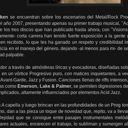
ken
se encuentran sobre los escenarios del Metal/Rock Pro
l año 2007, presentando apenas su primer trabajo musical, "Ac
de los tres discos que han publicado hasta ahora, con "Vision
amente- corta carrera han tenido fuerte exposición a la gente 
n recibido, lo que les ha ganado un respeto y credibilidad im
ticia en el manejo del género, dejando -al menos para mi- de 
dad palpable.
oidor a través de atmósferas líricas y evocadoras, diseñadas so
en un vórtice Progresivo puro, con matices inquietantes, a ve
 Avant-Garde, Jazz y Fusion. Canciones llenas de riffs intensos,
das como
Emerson, Lake & Palmer
, se permiten digresiones de
mplicados, altamente influenciados por elementos Acid Jazz.
n A capella y luego brincan en las profundidades de un Prog t
tmo, dan a las pieza un toque de novedad que, repito, va a lleva
plejidad que se consigue entre pasajes instrumentales melód
dares actuales, enrarecen el trabajo, lo subliman y sumergen 