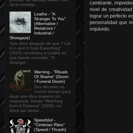
cambiante, impredeci
de la nostalgi...
nivel de creativida
Loathe - "A
lograr un perfecto e
Stranger To You"
personalidad que me
(Alternative /
Metalcore /
impávido.
Industrial /
Shoegaze)
Seis años después de que "I Let
It In and It Took Everything"
(2020) convirtiera a Loathe en
una banda conocida, "A
Stranger...
Warning - "Rituals
Of Shame" (Doom
/ Funeral Doom)
Dos décadas es
mucho tiempo para
dejar una obra maestra sin
respuesta. Desde "Watching
from A Distance" (2006) -un
disco tan devas...
Speedslut -
"Cimbrian Rites"
(Speed / Thrash)