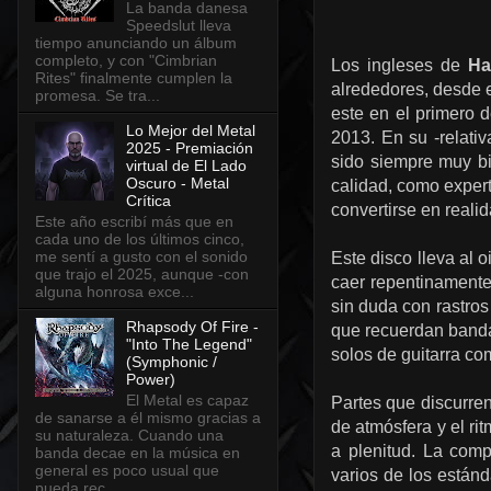
La banda danesa
Speedslut lleva
tiempo anunciando un álbum
completo, y con "Cimbrian
Los ingleses de
Ha
Rites" finalmente cumplen la
alrededores, desde e
promesa. Se tra...
este en el primero 
Lo Mejor del Metal
2013. En su -relativ
2025 - Premiación
sido siempre muy bie
virtual de El Lado
Oscuro - Metal
calidad, como exper
Crítica
convertirse en reali
Este año escribí más que en
cada uno de los últimos cinco,
me sentí a gusto con el sonido
Este disco lleva al 
que trajo el 2025, aunque -con
caer repentinamente 
alguna honrosa exce...
sin duda con rastros
Rhapsody Of Fire -
que recuerdan ban
"Into The Legend"
solos de guitarra co
(Symphonic /
Power)
El Metal es capaz
Partes que discurre
de sanarse a él mismo gracias a
de atmósfera y el ri
su naturaleza. Cuando una
a plenitud. La com
banda decae en la música en
general es poco usual que
varios de los están
pueda rec...