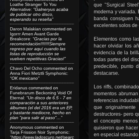
Loathe Stranger To You
que "Surgical Stee
Alternative
:
“Galneryus acaba
moderna y variada. 
de publicar otro disco,
banda consiguen ha
esperando su reseña”
excelentes solos de 
Daron Malakian
commented on
Igorrr Amen Avant Garde
Breakcore
:
“Gracias por la
Elementos como las
recomendación!!!!!!!Siempre
hacer olvidar los a
regreso por aquí cuando las
evidencia de la bril
listas de reproducción se
vuelven repetitivas.Gracias!”
todas partes del dis
predecible, punto 
Chavo Del Ocho
commented on
destacarse.
Anna Fiori Metztli Symphonic
:
“OK mexicano”
Los riffs, combina
Eridanus
commented on
Funebrarum Beckoning Void Of
momentos abruman lo
Eternal
:
“Un disco de 6.5 - 7 en
referencias indudabl
comparación a sus anteriores
que originalmente
álbumes (el del 2016 era un EP,
y bastante mediocre, hecho en
destructores- pero 
plan "para salir al paso"…”
el concepto menos 
Anonymous
commented on
quisieron que hacer 
Tarja Frission Noir Symphonic
:
en especial estando 
“https://www.ladoscuro.net/searc