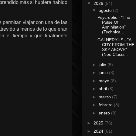
rprendido más si hubiera habido
▼
2026
(54)
▼
agosto
(2)
Psycroptic - "The
Pulse Of
se permitan viajar con una de las
Annihilation"
trevido a menos de lo que eran
(Technica...
on el tiempo y que finalmente
GALNERYUS - "A
CRY FROM THE
SKY ABOVE"
(Neo Classi...
►
julio
(5)
►
junio
(8)
►
mayo
(8)
►
abril
(8)
►
marzo
(7)
►
febrero
(8)
►
enero
(8)
►
2025
(78)
►
2024
(61)