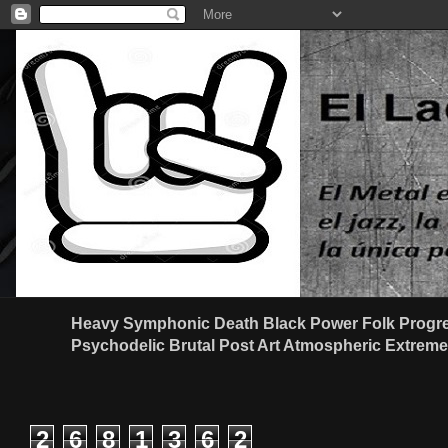
Heavy Symphonic Death Black Power Folk Progre
Psychodelic Brutal Post Art Atmospheric Extreme G
2
6
8
1
3
6
2