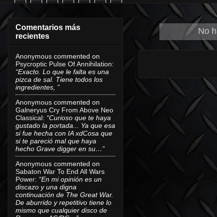
Comentarios más
No h
recientes
Anonymous
commented on
Psycroptic Pulse Of Annihilation
:
“Exacto. Lo que le falta es una
pizca de sal. Tiene todos los
ingredientes, ”
Anonymous
commented on
Galneryus Cry From Above Neo
Classical
:
“Curioso que te haya
gustado la portada... Ya que esa
si fue hecha con IA xdCosa que
si te pareció mal que haya
hecho Grave digger en su…”
Anonymous
commented on
Sabaton War To End All Wars
Power
:
“En mi opinión es un
discazo y una digna
continuación de The Great War.
De aburrido y repetitivo tiene lo
mismo que cualquier disco de