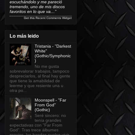
escuchándolo y me pareció
tremendo, uno de mis discos
favoritos en lo que va…”
Get this
Recent Comments Widget
Lo más leido
Tristania - "Darkest
White"
(Gothic/Symphonic
)
No me gusta
sobrevalorar trabajos, tampoco
despreciarlos, al final hay gente
que tiene la amabilidad de
leerme y que resiente una u
otra po...
Moonspell - "Far
From God"
(Gothic)
Seré sincero: no
tenía grandes
expectativas con "Far From
God". Tras trece álbumes
previos, las bandas suelen vivir