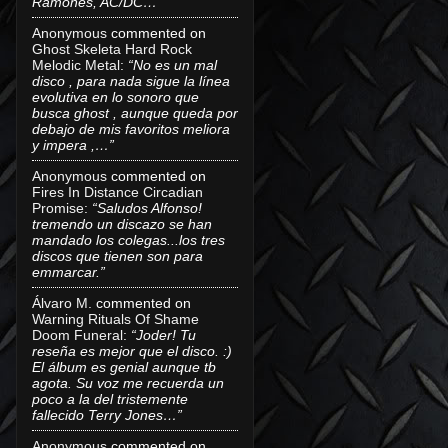
Ramones, AC/DC…”
Anonymous
commented on
Ghost Skeleta Hard Rock
Melodic Metal
:
“No es un mal
disco , para nada sigue la línea
evolutiva en lo sonoro que
busca ghost , aunque queda por
debajo de mis favoritos meliora
y impera ,…”
Anonymous
commented on
Fires In Distance Circadian
Promise
:
“Saludos Alfonso!
tremendo un discazo se han
mandado los colegas...los tres
discos que tienen son para
emmarcar.”
Álvaro M.
commented on
Warning Rituals Of Shame
Doom Funeral
:
“Joder! Tu
reseña es mejor que el disco. :)
El álbum es genial aunque tb
agota. Su voz me recuerda un
poco a la del tristemente
fallecido Terry Jones…”
Anonymous
commented on