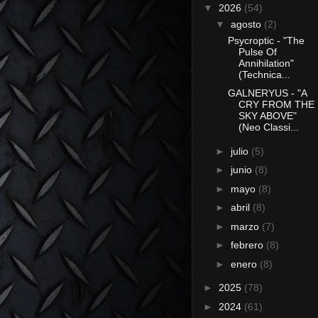
▼
2026
(54)
▼
agosto
(2)
Psycroptic - "The
Pulse Of
Annihilation"
(Technica...
GALNERYUS - "A
CRY FROM THE
SKY ABOVE"
(Neo Classi...
►
julio
(5)
►
junio
(8)
►
mayo
(8)
►
abril
(8)
►
marzo
(7)
►
febrero
(8)
►
enero
(8)
►
2025
(78)
►
2024
(61)