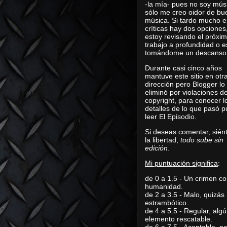
-la mía- pues no soy mús
sólo me creo oidor de bu
música. Si tardo mucho e
críticas hay dos opciones
estoy revisando el próxi
trabajo a profundidad o e
tomándome un descanso
Durante casi cinco años
mantuve este sitio en otr
dirección pero Blogger lo
eliminó por violaciones d
copyright, para conocer l
detalles de lo que pasó 
leer
El Episodio
.
Si deseas comentar, sién
la libertad,
todo sube sin
edición
.
Mi puntuación significa
:
de 0 a 1.5 - Un crimen co
humanidad.
de 2 a 3.5 - Malo, quizás
estrambótico.
de 4 a 5.5 - Regular, alg
elemento rescatable.
de 6 a 7.5 - Aceptable, 