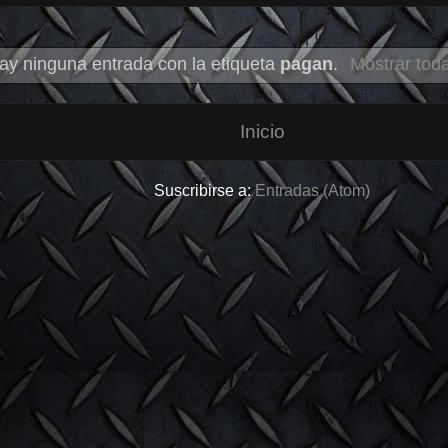
ay ninguna entrada con la etiqueta
pagan
.
Mostrar tod
Inicio
Suscribirse a:
Entradas (Atom)