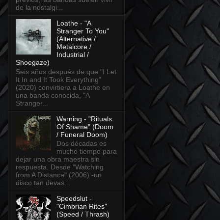
de la nostalgi...
Loathe - "A
Stranger To You"
(Alternative /
Metalcore /
Industrial /
Shoegaze)
Seis años después de que "I Let
It In and It Took Everything"
(2020) convirtiera a Loathe en
una banda conocida, "A
Stranger...
Warning - "Rituals
Of Shame" (Doom
/ Funeral Doom)
Dos décadas es
mucho tiempo para
dejar una obra maestra sin
respuesta. Desde "Watching
from A Distance" (2006) -un
disco tan devas...
Speedslut -
"Cimbrian Rites"
(Speed / Thrash)