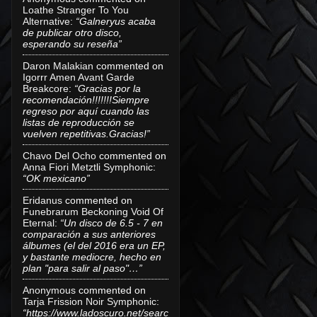
Loathe Stranger To You
Alternative
:
“Galneryus acaba
de publicar otro disco,
esperando su reseña”
Daron Malakian
commented on
Igorrr Amen Avant Garde
Breakcore
:
“Gracias por la
recomendación!!!!!!!Siempre
regreso por aquí cuando las
listas de reproducción se
vuelven repetitivas.Gracias!”
Chavo Del Ocho
commented on
Anna Fiori Metztli Symphonic
:
“OK mexicano”
Eridanus
commented on
Funebrarum Beckoning Void Of
Eternal
:
“Un disco de 6.5 - 7 en
comparación a sus anteriores
álbumes (el del 2016 era un EP,
y bastante mediocre, hecho en
plan "para salir al paso"…”
Anonymous
commented on
Tarja Frission Noir Symphonic
:
“https://www.ladoscuro.net/searc