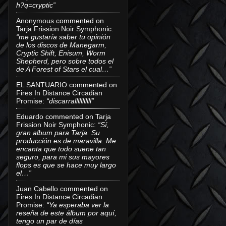
h?q=cryptic”
Anonymous
commented on
Tarja Frission Noir Symphonic
:
“me gustaría saber tu opinión
de los discos de Manegarm,
Cryptic Shift, Enisum, Worm
Shepherd, pero sobre todos el
de A Forest of Stars el cual…”
EL SANTUARIO
commented on
Fires In Distance Circadian
Promise
:
“discarralllllllllll”
Eduardo
commented on
Tarja
Frission Noir Symphonic
:
“Sí,
gran album para Tarja. Su
producción es de maravilla. Me
encanta que todo suene tan
seguro, para mi sus mayores
flops es que se hace muy largo
el…”
Juan Cabello
commented on
Fires In Distance Circadian
Promise
:
“Ya esperaba ver la
reseña de este álbum por aquí,
tengo un par de días