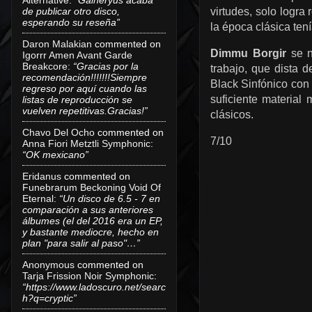
de publicar otro disco,
virtudes, solo logra
esperando su reseña”
la época clásica ten
Daron Malakian
commented on
Dimmu Borgir
se n
Igorrr Amen Avant Garde
Breakcore
:
“Gracias por la
trabajo, que dista
recomendación!!!!!!!Siempre
Black Sinfónico con 
regreso por aquí cuando las
suficiente material
listas de reproducción se
vuelven repetitivas.Gracias!”
clásicos.
Chavo Del Ocho
commented on
7/10
Anna Fiori Metztli Symphonic
:
“OK mexicano”
Eridanus
commented on
Funebrarum Beckoning Void Of
Eternal
:
“Un disco de 6.5 - 7 en
comparación a sus anteriores
álbumes (el del 2016 era un EP,
y bastante mediocre, hecho en
plan "para salir al paso"…”
Anonymous
commented on
Tarja Frission Noir Symphonic
:
“https://www.ladoscuro.net/searc
h?q=cryptic”