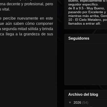
Bueno, especialmente si 
ena decente y profesional, pero
seguidor específico.
de 8 a 9.5 - Muy Bueno,
vital.
pasando por Excelente y
mientras más arriba, Geni
e percibe nuevamente en este
10 - El Cielo Metalero, po
llamados a entrar allí.
e que aún saben cómo componer
a segunda mitad sólida y brinda
nca llega a la grandeza de sus
Seguidores
Archivo del blog
▼
2026
(54)