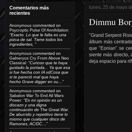
lunes, 25 de mayo d
Comentarios más
recientes
Dimmu Borgi
Anonymous
commented on
Psycroptic Pulse Of Annihilation
:
“Exacto. Lo que le falta es una
"Grand Serpent Risi
pizca de sal. Tiene todos los
álbum más centrado
ingredientes, ”
que "Eonian" se ce
Anonymous
commented on
siente más directo,
Galneryus Cry From Above Neo
deja espacio para ri
Classical
:
“Curioso que te haya
gustado la portada... Ya que esa
si fue hecha con IA xdCosa que
si te pareció mal que haya
hecho Grave digger en su…”
Anonymous
commented on
Sabaton War To End All Wars
Power
:
“En mi opinión es un
discazo y una digna
continuación de The Great War.
De aburrido y repetitivo tiene lo
mismo que cualquier disco de
Ramones, AC/DC…”