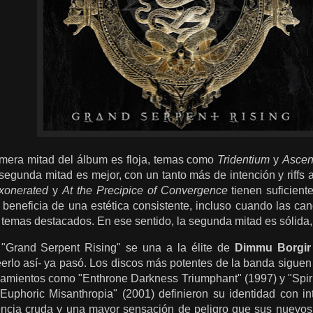
rimera mitad del álbum es floja, temas como
Tridentium
y
Asce
segunda mitad es mejor, con un tanto más de intención y riff
xonerated
y
At the Precipice of Convergence
tienen
suficient
e beneficia de una estética consistente, incluso cuando las c
temas destacados. En ese sentido, la segunda mitad es sólida,
"Grand Serpent Rising" se una a la élite de
Dimmu Borgir
eerlo así- ya pasó. Los discos más potentes de la banda sigue
zamientos como "Enthrone Darkness Triumphant" (1997) y "Spiri
l Euphoric Misanthropia" (2001) definieron su identidad con i
ncia cruda y una mayor sensación de peligro que sus nuevos 