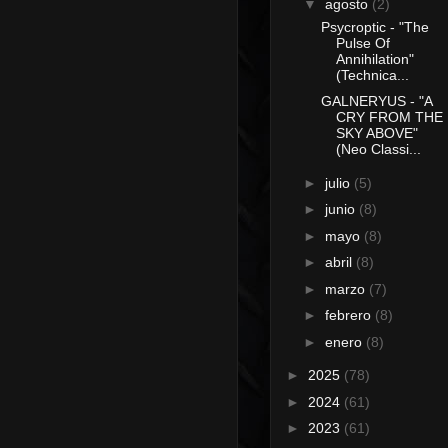
▼
agosto
(2)
Psycroptic - "The
Pulse Of
Annihilation"
(Technica...
GALNERYUS - "A
CRY FROM THE
SKY ABOVE"
(Neo Classi...
►
julio
(5)
►
junio
(8)
►
mayo
(8)
►
abril
(8)
►
marzo
(7)
►
febrero
(8)
►
enero
(8)
►
2025
(78)
►
2024
(61)
►
2023
(61)