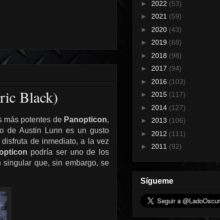
►
2022
(53)
►
2021
(59)
►
2020
(43)
►
2019
(68)
►
2018
(98)
►
2017
(94)
►
2016
(103)
ric Black)
►
2015
(117)
►
2014
(127)
os más potentes de
Panopticon
,
►
2013
(106)
 de Austin Lunn es un gusto
►
2012
(111)
 disfruta de inmediato, a la vez
►
2011
(92)
opticon
podría ser uno de los
 singular que, sin embargo, se
Sígueme