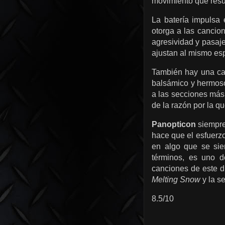
movimiento que resul
La batería impulsa 
otorga a las cancio
agresividad y pasaje
ajustan al mismo esp
También hay una cal
balsámico y hermoso
a las secciones más
de la razón por la que
Panopticon
siempre
hace que el esfuerzo
en algo que se sien
términos, es uno 
canciones de este 
Melting Snow
y la s
8.5/10