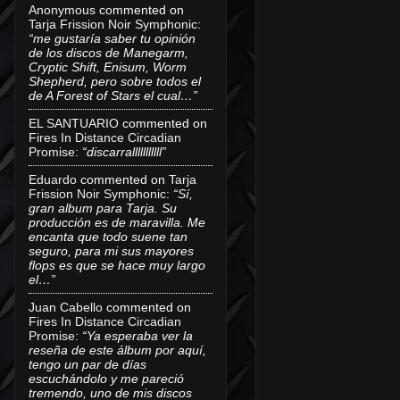
Anonymous
commented on
Tarja Frission Noir Symphonic
:
“me gustaría saber tu opinión
de los discos de Manegarm,
Cryptic Shift, Enisum, Worm
Shepherd, pero sobre todos el
de A Forest of Stars el cual…”
EL SANTUARIO
commented on
Fires In Distance Circadian
Promise
:
“discarralllllllllll”
Eduardo
commented on
Tarja
Frission Noir Symphonic
:
“Sí,
gran album para Tarja. Su
producción es de maravilla. Me
encanta que todo suene tan
seguro, para mi sus mayores
flops es que se hace muy largo
el…”
Juan Cabello
commented on
Fires In Distance Circadian
Promise
:
“Ya esperaba ver la
reseña de este álbum por aquí,
tengo un par de días
escuchándolo y me pareció
tremendo, uno de mis discos