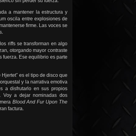
férico sin perder su fuerza.
uda a mantener la estructura y
um oscila entre explosiones de
 mantenerse firme. Las voces se
s.
s riffs se transforman en algo
zan, otorgando mayor contraste
fuerza. Ese equilibrio es parte
jertet" es el tipo de disco que
orquestal y la narrativa emotiva
s a disfrutarlo en sus propios
. Voy a dejar nominadas dos
rimera
Blood And Fur Upon The
ran factura.