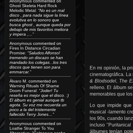
Anonymous
commented on
Ghost Skeleta Hard Rock
Melodic Metal
:
“No es un mal
disco , para nada sigue la línea
evolutiva en lo sonoro que
busca ghost , aunque queda por
debajo de mis favoritos meliora
y impera ,…”
Anonymous
commented on
Fires In Distance Circadian
Promise
:
“Saludos Alfonso!
tremendo un discazo se han
mandado los colegas...los tres
discos que tienen son para
En mi opinión, la p
emmarcar.”
cinematográfica.
La 
& Blodsodel
,
The E
Álvaro M.
commented on
Warning Rituals Of Shame
relleno. El álbum s
Doom Funeral
:
“Joder! Tu
memorables que los 
reseña es mejor que el disco. :)
El álbum es genial aunque tb
agota. Su voz me recuerda un
Lo que impide que 
poco a la del tristemente
musical -lamento cr
fallecido Terry Jones…”
los 90s, cuando lan
Anonymous
commented on
incluso "Puritanica
Loathe Stranger To You
álbumes tenían pote
Alternative
:
“Galneryus acaba