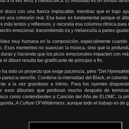
ta a la vez feroz y melancólica. El resultado es un sonido atmos
el disco con una fuerza implacable, mientras que el bajo ay
nes una cohesión real. Esa base es fundamental porque el álb
s más lentos y reflexivos, y necesita esa columna rítmica para
ectro emocional, transmitiendo ira y melancolía a partes iguale
idez muy humana en la composición, especialmente cuando lo
. Esos momentos no suavizan la música, sino que la profundi
 duras y haciendo que los picos emocionales impacten con más 
 el álbum resulta tan gratificante de principio a fin.
 ha sido un proyecto que exige paciencia, pero "Det Hjemsøkte H
 parezca sencillo. Combina la intensidad del Black, el colorido 
te a la vez grandioso e íntimo. Para los oyentes dispuesto
de esos álbumes que perduran mucho después de terminar
disco como contendientes a Canción del Año de ELOMC, la p
egunda,
A Culture Of Wilderness
, aunque todo el trabajo es de g