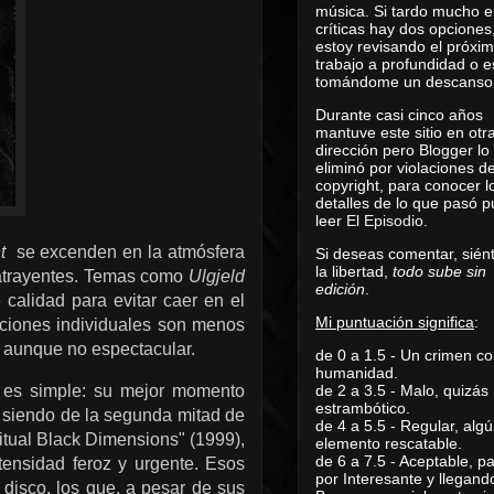
música. Si tardo mucho e
críticas hay dos opciones
estoy revisando el próxi
trabajo a profundidad o e
tomándome un descanso
Durante casi cinco años
mantuve este sitio en otr
dirección pero Blogger lo
eliminó por violaciones d
copyright, para conocer l
detalles de lo que pasó 
leer
El Episodio
.
nt
se excenden en la atmósfera
Si deseas comentar, sién
la libertad,
todo sube sin
s atrayentes. Temas como
Ulgjeld
edición
.
e calidad para evitar caer en el
Mi puntuación significa
:
anciones individuales son menos
 aunque no espectacular.
de 0 a 1.5 - Un crimen co
humanidad.
de 2 a 3.5 - Malo, quizás
es simple: su mejor momento
estrambótico.
n siendo de la segunda mitad de
de 4 a 5.5 - Regular, alg
tual Black Dimensions" (1999),
elemento rescatable.
de 6 a 7.5 - Aceptable, 
ntensidad feroz y urgente. Esos
por Interesante y llegand
disco, los que, a pesar de sus