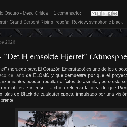
o Oscuro - Metal Critica
1 comentario:
rgir
,
Grand Serpent Rising
,
reseña
,
Review
,
symphonic black
 de 2026
- "Det Hjemsøkte Hjertet" (Atmosphe
tet" (noruego para El Corazón Embrujado) es uno de los disc
sco del año
de ELOMC y que demuestra por qué el proyecto
anzamientos pueden resultar difíciles de asimilar, pero este se
o en matices e intenso. También refuerza la idea de que
Pan
olistas de Black de cualquier época, impulsado por una visión
ibrante.