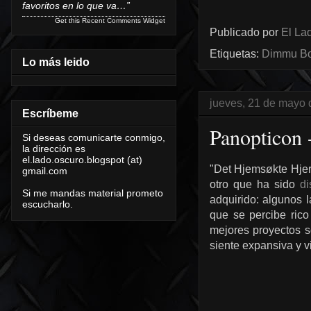
favoritos en lo que va…”
Get this
Recent Comments Widget
Publicado por
El Lad
Etiquetas:
Dimmu Bo
Lo más leido
jueves, 21 de mayo
Escríbeme
Panopticon 
Si deseas comunicarte conmigo,
la dirección es
el.lado.oscuro.blogspot (at)
"Det Hjemsøkte Hjer
gmail.com
otro que ha sido
di
Si me mandas material prometo
adquirido: algunos l
escucharlo.
que se percibe ric
mejores proyectos s
siente expansiva y v