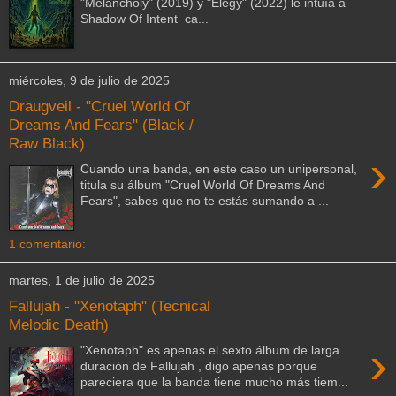
"Melancholy" (2019) y "Elegy" (2022) le intuía a
Shadow Of Intent ca...
miércoles, 9 de julio de 2025
Draugveil - "Cruel World Of
Dreams And Fears" (Black /
Raw Black)
›
Cuando una banda, en este caso un unipersonal,
titula su álbum "Cruel World Of Dreams And
Fears", sabes que no te estás sumando a ...
1 comentario:
martes, 1 de julio de 2025
Fallujah - "Xenotaph" (Tecnical
Melodic Death)
›
"Xenotaph" es apenas el sexto álbum de larga
duración de Fallujah , digo apenas porque
pareciera que la banda tiene mucho más tiem...