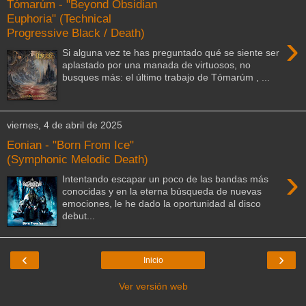
Tómarúm - "Beyond Obsidian
Euphoria" (Technical
Progressive Black / Death)
›
Si alguna vez te has preguntado qué se siente ser
aplastado por una manada de virtuosos, no
busques más: el último trabajo de Tómarúm , ...
viernes, 4 de abril de 2025
Eonian - "Born From Ice"
(Symphonic Melodic Death)
›
Intentando escapar un poco de las bandas más
conocidas y en la eterna búsqueda de nuevas
emociones, le he dado la oportunidad al disco
debut...
‹
›
Inicio
Ver versión web