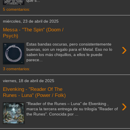
que s...
5 comentarios:
miércoles, 23 de abril de 2025
Messa - "The Spin" (Doom /
Psych)
›
Estas bandas oscuras, pero consistentemente
buenas, son un regalo para el Metal. Eso no lo
saben los más chiquillos, a ellos le puede
parece...
3 comentarios:
viernes, 18 de abril de 2025
Elvenking - "Reader Of The
Runes - Luna" (Power / Folk)
›
"Reader of the Runes – Luna" de Elvenking ,
marca la tercera entrega de su trilogía "Reader of
the Runes". Conocida por ...