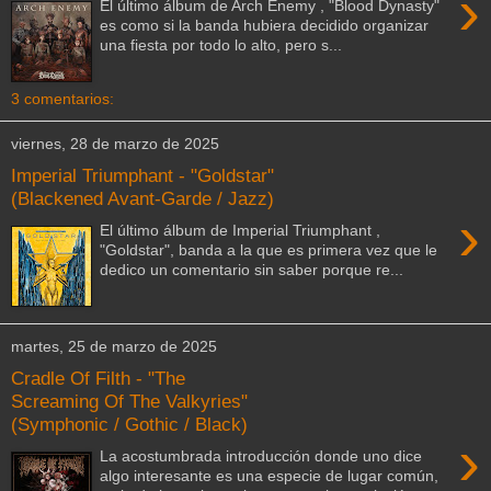
›
El último álbum de Arch Enemy , "Blood Dynasty"
es como si la banda hubiera decidido organizar
una fiesta por todo lo alto, pero s...
3 comentarios:
viernes, 28 de marzo de 2025
Imperial Triumphant - "Goldstar"
(Blackened Avant-Garde / Jazz)
›
El último álbum de Imperial Triumphant ,
"Goldstar", banda a la que es primera vez que le
dedico un comentario sin saber porque re...
martes, 25 de marzo de 2025
Cradle Of Filth - "The
Screaming Of The Valkyries"
(Symphonic / Gothic / Black)
›
La acostumbrada introducción donde uno dice
algo interesante es una especie de lugar común,