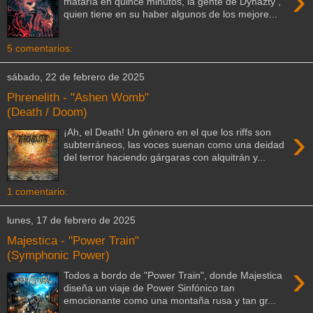
›
mataría en quince minutos, la gente de Dynazty ,
quien tiene en su haber algunos de los mejore...
5 comentarios:
sábado, 22 de febrero de 2025
Phrenelith - "Ashen Womb"
(Death / Doom)
›
¡Ah, el Death! Un género en el que los riffs son
subterráneos, las voces suenan como una deidad
del terror haciendo gárgaras con alquitrán y...
1 comentario:
lunes, 17 de febrero de 2025
Majestica - "Power Train"
(Symphonic Power)
›
Todos a bordo de "Power Train", donde Majestica
diseña un viaje de Power Sinfónico tan
emocionante como una montaña rusa y tan gr...