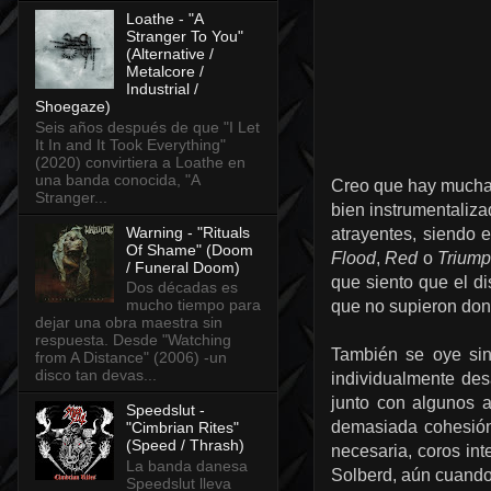
Loathe - "A
Stranger To You"
(Alternative /
Metalcore /
Industrial /
Shoegaze)
Seis años después de que "I Let
It In and It Took Everything"
(2020) convirtiera a Loathe en
una banda conocida, "A
Creo que hay mucha g
Stranger...
bien instrumentaliz
Warning - "Rituals
atrayentes, siendo 
Of Shame" (Doom
Flood
,
Red
o
Triump
/ Funeral Doom)
que siento que el di
Dos décadas es
mucho tiempo para
que no supieron don
dejar una obra maestra sin
respuesta. Desde "Watching
También se oye sin
from A Distance" (2006) -un
disco tan devas...
individualmente des
junto con algunos 
Speedslut -
demasiada cohesión
"Cimbrian Rites"
(Speed / Thrash)
necesaria, coros int
La banda danesa
Solberd, aún cuando
Speedslut lleva