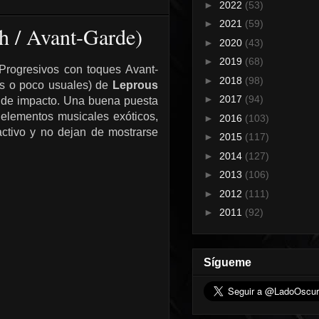
►
2022
(53)
►
2021
(59)
h / Avant-Garde)
►
2020
(43)
►
2019
(68)
 Progresivos con toques Avant-
►
2018
(98)
es o poco usuales) de
Leprous
►
2017
(94)
ta de impacto. Una buena puesta
elementos musicales exóticos,
►
2016
(103)
activo y no dejan de mostrarse
►
2015
(117)
►
2014
(127)
►
2013
(106)
►
2012
(111)
►
2011
(92)
Sígueme