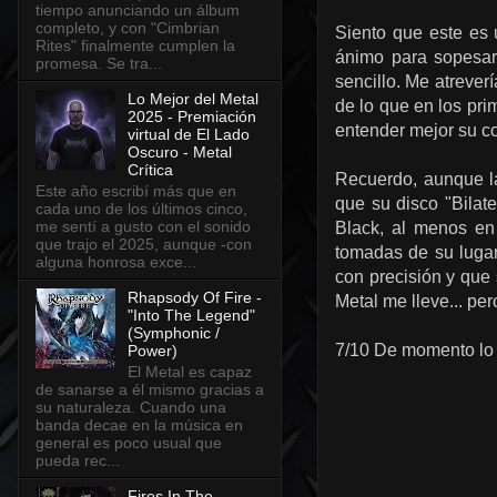
tiempo anunciando un álbum
completo, y con "Cimbrian
Siento que este es 
Rites" finalmente cumplen la
ánimo para sopesarl
promesa. Se tra...
sencillo. Me atrever
Lo Mejor del Metal
de lo que en los pri
2025 - Premiación
entender mejor su co
virtual de El Lado
Oscuro - Metal
Crítica
Recuerdo, aunque l
Este año escribí más que en
que su disco "Bilate
cada uno de los últimos cinco,
me sentí a gusto con el sonido
Black, al menos en
que trajo el 2025, aunque -con
tomadas de su lugar
alguna honrosa exce...
con precisión y que
Rhapsody Of Fire -
Metal me lleve... pe
"Into The Legend"
(Symphonic /
7/10 De momento lo d
Power)
El Metal es capaz
de sanarse a él mismo gracias a
su naturaleza. Cuando una
banda decae en la música en
general es poco usual que
pueda rec...
Fires In The