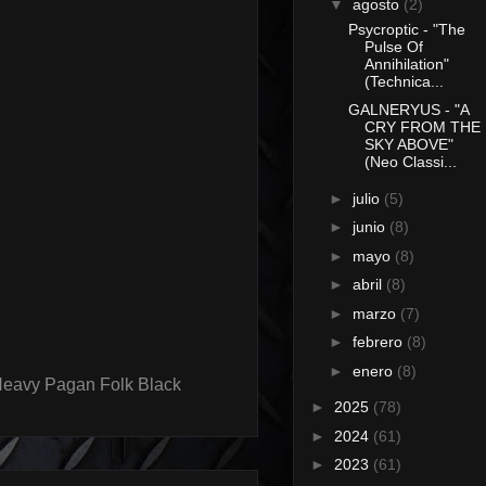
▼
agosto
(2)
Psycroptic - "The
Pulse Of
Annihilation"
(Technica...
GALNERYUS - "A
CRY FROM THE
SKY ABOVE"
(Neo Classi...
►
julio
(5)
►
junio
(8)
►
mayo
(8)
►
abril
(8)
►
marzo
(7)
►
febrero
(8)
►
enero
(8)
Heavy Pagan Folk Black
►
2025
(78)
►
2024
(61)
►
2023
(61)