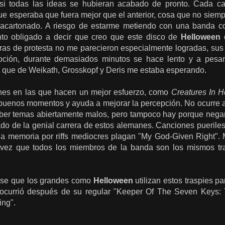
 si todas las ideas se hubieran acabado de pronto. Cada c
e esperaba que fuera mejor que el anterior, cosa que no siempr
y acartonado. A riesgo de estarme metiendo con una banda co
nto obligado a decir que creo que este disco de
Helloween
d
tras de protesta no me parecieron especialmente logradas, sus ri
oción, durante demasiados minutos se hace lento y a pesa
lo que de Weikath, Grosskopf y Deris me estaba esperando.
nes en las que hacen un mejor esfuerzo, como
Creatures In 
buenos momentos y ayuda a mejorar la percepción. No ocurre as
ber temas abiertamente malos, pero tampoco hay porque negar
do de la genial carrera de estos alemanes. Canciones pueriles, 
la memoria por riffs mediocres plagan "My God-Given Right". M
a vez que todos los miembros de la banda son los mismos tra
e se que los grandes como
Helloween
utilizan estos traspies p
 ocurrió después de su regular "Keeper Of The Seven Keys: 
ng".