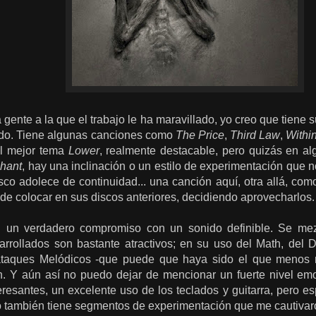
ente a la que el trabajo le ha maravillado, yo creo que tiene
ado. Tiene algunas canciones como
The Price
,
Third Law
,
Withi
el mejor tema
Lower
, realmente destacable, pero quizás en a
hant
, hay una inclinación o un estilo de experimentación que n
sco adolece de continuidad... una canción aquí, otra allá, com
de colocar en sus discos anteriores, decidiendo aprovecharlos.
 un verdadero compromiso con un sonido definible. Se mez
arrollados son bastante atractivos; en su uso del Math, del D
ataques Melódicos -que puede que haya sido el que menos me 
. Y aún así no puedo dejar de mencionar un fuerte nivel emo
eresantes, un excelente uso de los teclados y guitarra, pero e
 también tiene segmentos de experimentación que me cautivaro