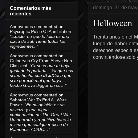
domingo, 31 de may
Comentarios más
recientes
Helloween 
Anonymous
commented on
Psycroptic Pulse Of Annihilation
:
“Exacto. Lo que le falta es una
Treinta años en el M
pizca de sal. Tiene todos los
luego de haber entr
ingredientes, ”
derechos especiales
Anonymous
commented on
convirtiéndose sólo
Galneryus Cry From Above Neo
Classical
:
“Curioso que te haya
gustado la portada... Ya que esa
si fue hecha con IA xdCosa que
si te pareció mal que haya
hecho Grave digger en su…”
Anonymous
commented on
Sabaton War To End All Wars
Power
:
“En mi opinión es un
discazo y una digna
continuación de The Great War.
De aburrido y repetitivo tiene lo
mismo que cualquier disco de
Ramones, AC/DC…”