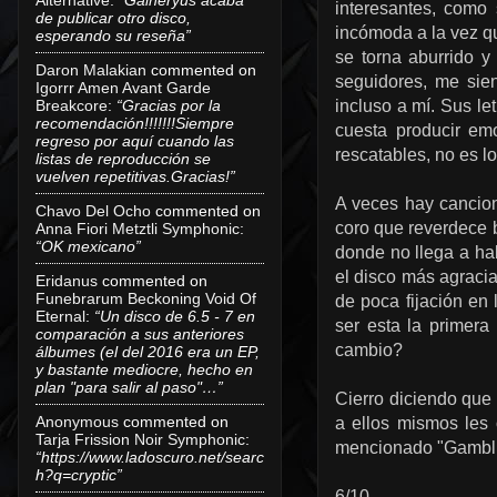
interesantes, como
de publicar otro disco,
incómoda a la vez qu
esperando su reseña”
se torna aburrido 
Daron Malakian
commented on
seguidores, me sie
Igorrr Amen Avant Garde
Breakcore
:
“Gracias por la
incluso a mí. Sus le
recomendación!!!!!!!Siempre
cuesta producir em
regreso por aquí cuando las
rescatables, no es 
listas de reproducción se
vuelven repetitivas.Gracias!”
A veces hay cancio
Chavo Del Ocho
commented on
coro que reverdece 
Anna Fiori Metztli Symphonic
:
“OK mexicano”
donde no llega a ha
el disco más agracia
Eridanus
commented on
Funebrarum Beckoning Void Of
de poca fijación en 
Eternal
:
“Un disco de 6.5 - 7 en
ser esta la primer
comparación a sus anteriores
cambio?
álbumes (el del 2016 era un EP,
y bastante mediocre, hecho en
plan "para salir al paso"…”
Cierro diciendo qu
Anonymous
commented on
a ellos mismos les
Tarja Frission Noir Symphonic
:
mencionado "Gambli
“https://www.ladoscuro.net/searc
h?q=cryptic”
6/10