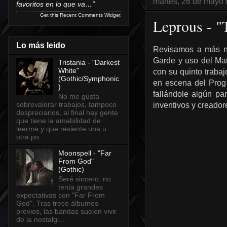
martes, 26 de mayo
favoritos en lo que va…”
Get this
Recent Comments Widget
Leprous - "
Lo más leido
Revisamos a más nor
Garde y uso del Mat
Tristania - "Darkest
White"
con su quinto traba
(Gothic/Symphonic
en escena del Prog
)
fallándole algún pa
No me gusta
sobrevalorar trabajos, tampoco
inventivos y creador
despreciarlos, al final hay gente
que tiene la amabilidad de
leerme y que resiente una u
otra po...
Moonspell - "Far
From God"
(Gothic)
Seré sincero: no
tenía grandes
expectativas con "Far From
God". Tras trece álbumes
previos, las bandas suelen vivir
de la nostalgi...