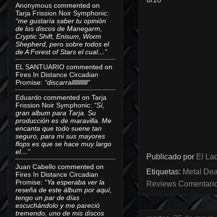
Anonymous
commented on
Tarja Frission Noir Symphonic
:
“me gustaría saber tu opinión
de los discos de Manegarm,
Cryptic Shift, Enisum, Worm
Shepherd, pero sobre todos el
de A Forest of Stars el cual…”
EL SANTUARIO
commented on
Fires In Distance Circadian
Promise
:
“discarralllllllllll”
Eduardo
commented on
Tarja
Frission Noir Symphonic
:
“Sí,
gran album para Tarja. Su
producción es de maravilla. Me
encanta que todo suene tan
seguro, para mi sus mayores
flops es que se hace muy largo
el…”
Publicado por
El Lad
Juan Cabello
commented on
Etiquetas:
Metal Dea
Fires In Distance Circadian
Promise
:
“Ya esperaba ver la
Reviews Comentarios
reseña de este álbum por aquí,
tengo un par de días
escuchándolo y me pareció
tremendo, uno de mis discos