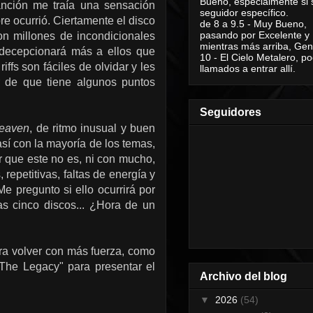
Bueno, especialmente si 
anción me traía una sensación
seguidor específico.
e ocurrió. Ciertamente el disco
de 8 a 9.5 - Muy Bueno,
pasando por Excelente y
n millones de incondicionales
mientras más arriba, Geni
ecepcionará más a ellos que
10 - El Cielo Metalero, po
ffs son fáciles de olvidar y les
llamados a entrar allí.
r de que tiene algunos puntos
Seguidores
Heaven
, de ritmo inusual y buen
í con la mayoría de los temas,
 que este no es, ni con mucho,
repetitivas, faltas de energía y
e pregunto si ello ocurrirá por
s cinco discos... ¿Hora de un
ara volver con más fuerza, como
The Legacy" para presentar el
Archivo del blog
▼
2026
(54)