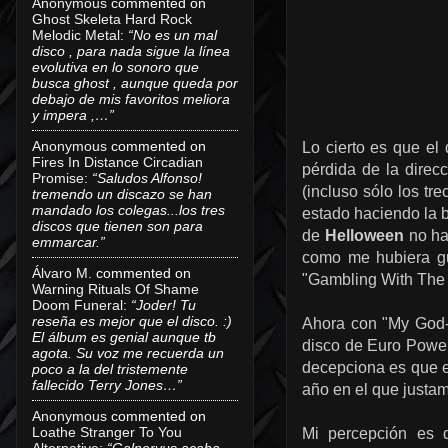
Anonymous
commented on
Ghost Skeleta Hard Rock
Melodic Metal
:
“No es un mal
disco , para nada sigue la línea
evolutiva en lo sonoro que
busca ghost , aunque queda por
debajo de mis favoritos meliora
y impera ,…”
Anonymous
commented on
Lo cierto es que el
Fires In Distance Circadian
pérdida de la direc
Promise
:
“Saludos Alfonso!
(incluso sólo los tr
tremendo un discazo se han
mandado los colegas...los tres
estado haciendo la b
discos que tienen son para
de
Helloween
no ha 
emmarcar.”
como me hubiera gu
Álvaro M.
commented on
"Gambling With The 
Warning Rituals Of Shame
Doom Funeral
:
“Joder! Tu
reseña es mejor que el disco. :)
Ahora con "My God-G
El álbum es genial aunque tb
disco de Euro Power
agota. Su voz me recuerda un
decepciona es que es
poco a la del tristemente
fallecido Terry Jones…”
año en el que justa
Anonymous
commented on
Loathe Stranger To You
Mi percepción es 
Alternative
:
“Galneryus acaba