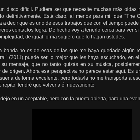
un disco difícil. Pudiera ser que necesite muchas más oidas 
o definitivamente. Está claro, al menos para mi, que "The 
ía a decir que es uno de esos trabajos que con el tiempo puede
meros contactos logra. De hecho voy a tenerlo cerca para ver s
mplejidad, de igual forma sugiero que lo hagan ustedes.
a banda no es de esas de las que me haya quedado algún re
ral" (2011) puede ser lo mejor que les haya escuchado, en el 
 su mensaje, que no tanto quizás en su música, posiblement
 de origen. Ahora esa perspectiva no parece estar aquí. Es un
 suena de forma excelente, pero todavía no me transporta a es
ro repito, tendré que volver a él nuevamente.
ejo en un aceptable, pero con la puerta abierta, para una eve