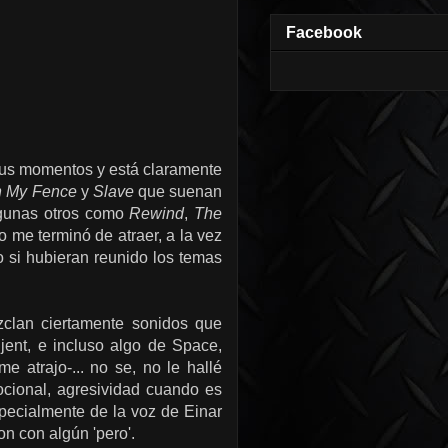
Facebook
 sus momentos y está claramente
n My Fence
y
Slave
que suenan
lgunas otros como
Rewind
,
The
o me terminó de atraer, a la vez
o si hubieran reunido los temas
clan ciertamente sonidos que
jent, e incluso algo de Space,
atrajo-... no se, no le hallé
cional, agresividad cuando es
specialmente de la voz de Einar
n con algún 'pero'.