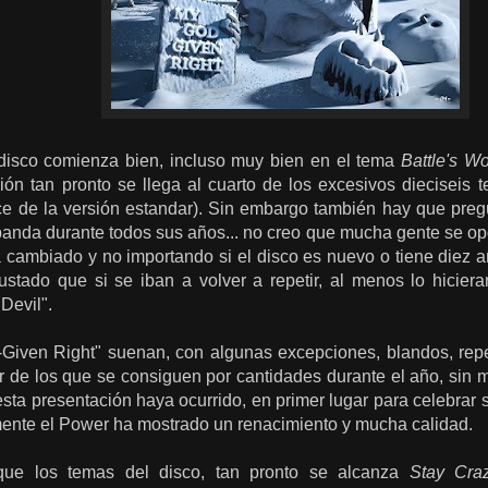
 disco comienza bien, incluso muy bien en el tema
Battle's W
ción tan pronto se llega al cuarto de los excesivos dieciseis
ece de la versión estandar). Sin embargo también hay que preg
anda durante todos sus años... no creo que mucha gente se opo
cambiado y no importando si el disco es nuevo o tiene diez añ
stado que si se iban a volver a repetir, al menos lo hicier
Devil".
iven Right" suenan, con algunas excepciones, blandos, repeti
 de los que se consiguen por cantidades durante el año, sin m
ta presentación haya ocurrido, en primer lugar para celebrar s
mente el Power ha mostrado un renacimiento y mucha calidad.
que los temas del disco, tan pronto se alcanza
Stay Cra