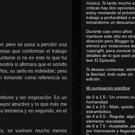
música. Si tardo mucho e
críticas hay dos opciones
estoy revisando el próxi
trabajo a profundidad o e
tomándome un descanso
Durante casi cinco años
mantuve este sitio en otr
dirección pero Blogger lo
on
, pero se pasa a percibir una
eliminó por violaciones d
copyright, para conocer l
 temas que conforman el trabajo
detalles de lo que pasó 
untarse si no es esto lo que ha
leer
El Episodio
.
ndría si afirmara que el sonido
Si deseas comentar, sién
os, su sello es indeleble; pero
la libertad,
todo sube sin
an tomando como referencia su
edición
.
Mi puntuación significa
:
de 0 a 1.5 - Un crimen co
tivos y sin inspiración. Es un
humanidad.
ayor atractivo y lo que más me
de 2 a 3.5 - Malo, quizás
u treintena y en segundo, en el
estrambótico.
de 4 a 5.5 - Regular, alg
elemento rescatable.
de 6 a 7.5 - Aceptable, 
zy
, se vuelven mucho menos
por Interesante y llegand