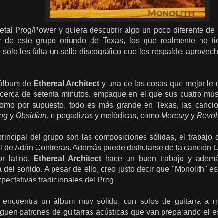
metal Prog/Power y quiera descubrir algo un poco diferente de
ir de este grupo oriundo de Texas, los que realmente no 
sólo les falta un sello discográfico que les respalde, aprovec
 álbum de
Ethereal Architect
y una de las cosas que mejor le qu
 cerca de setenta minutos, empaque en el que sus cuatro mú
como por supuesto, todo es más grande en Texas, las cancio
ng
y
Obsidian
, o pegadizas y melódicas, como
Mercury
y
Revol
principal del grupo son las composiciones sólidas, el trabajo 
al de Adán Contreras. Además puede disfrutarse de la canción
O
r latino.
Ethereal Architect
hace un buen trabajo y además
a del sonido. A pesar de ello, creo justo decir que "Monolith" 
xpectativas tradicionales del Prog.
e encuentra un álbum muy sólido, con solos de guitarra a
guen patrones de guitarras acústicas que van preparando el es