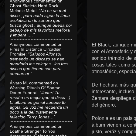
Anonymous
commented on
Ghost Skeleta Hard Rock
Melodic Metal
:
“No es un mal
disco , para nada sigue la línea
evolutiva en lo sonoro que
busca ghost , aunque queda por
debajo de mis favoritos meliora
y impera ,…”
Anonymous
commented on
El Black, aunque mu
Fires In Distance Circadian
con el Atmosferic y 
Promise
:
“Saludos Alfonso!
sonido trémolo de s
tremendo un discazo se han
mandado los colegas...los tres
cosas tales como se
discos que tienen son para
atmosférico, especia
emmarcar.”
Álvaro M.
commented on
De hechura más que
Warning Rituals Of Shame
interesante, incluso
Doom Funeral
:
“Joder! Tu
reseña es mejor que el disco. :)
Żentara despliega du
El álbum es genial aunque tb
del género.
agota. Su voz me recuerda un
poco a la del tristemente
fallecido Terry Jones…”
Polonia es un país 
álbum vienen a cont
Anonymous
commented on
Loathe Stranger To You
justo, veráz y compl
Alternative
:
“Galneryus acaba