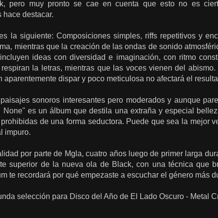
k, pero muy pronto se cae en cuenta que esto no es ciert
s hace destacar.
 es la siguiente: Composiciones simples, riffs repetitivos y 
ma, mientras que la creación de las ondas de sonido atmosféri
incluyen ideas con diversidad e imaginación, con ritmo consta
 respiran la letras, mientras que las voces vienen del abismo
n aparentemente dispar y poco meticulosa no afectará el resultad
 paisajes sonoros interesantes pero moderados y aunque pare
 None" es un álbum que destila una extraña y especial belleza
y prohibidas de una forma seductora. Puede que sea la mejor v
l impuro.
alidad por parte de Mgla, cuatro años luego de primer larga du
arte superior de la nueva ola de Black, con una técnica que b
um te recordará por qué empezaste a escuchar el género más du
nda selección para Disco del Año de El Lado Oscuro - Metal Crí