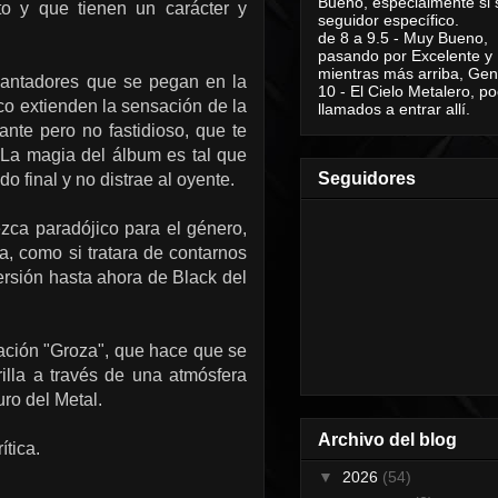
Bueno, especialmente si 
o y que tienen un carácter y
seguidor específico.
de 8 a 9.5 - Muy Bueno,
pasando por Excelente y
mientras más arriba, Geni
encantadores que se pegan en la
10 - El Cielo Metalero, po
co extienden la sensación de la
llamados a entrar allí.
nte pero no fastidioso, que te
. La magia del álbum es tal que
Seguidores
o final y no distrae al oyente.
zca paradójico para el género,
, como si tratara de contarnos
ersión hasta ahora de Black del
ración "Groza", que hace que se
rilla a través de una atmósfera
ro del Metal.
Archivo del blog
tica.
▼
2026
(54)