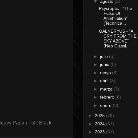
▼
agosto
(2)
Psycroptic - "The
Pulse Of
Annihilation"
(Technica...
GALNERYUS - "A
CRY FROM THE
SKY ABOVE"
(Neo Classi...
►
julio
(5)
►
junio
(8)
►
mayo
(8)
►
abril
(8)
►
marzo
(7)
►
febrero
(8)
►
enero
(8)
►
2025
(78)
Heavy Pagan Folk Black
►
2024
(61)
►
2023
(61)