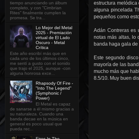
estructura melódica 
tiempo anunciando un álbum
completo, y con "Cimbrian
alguna pincelada Th
Rites" finalmente cumplen la
pequeños como estos
promesa. Se tra...
Lo Mejor del Metal
Adán Contreras es u
2025 - Premiación
notas más altas, l
virtual de El Lado
Oscuro - Metal
banda haga gala de 
Crítica
Este año escribí más que en
Este segundo disc
cada uno de los últimos cinco,
me sentí a gusto con el sonido
mayoría de las band
que trajo el 2025, aunque -con
mucho más que habl
alguna honrosa exce...
8.5/10. Muy buen dis
Rhapsody Of Fire -
"Into The Legend"
(Symphonic /
Power)
El Metal es capaz
de sanarse a él mismo gracias a
su naturaleza. Cuando una
banda decae en la música en
general es poco usual que
pueda rec...
Fires In The