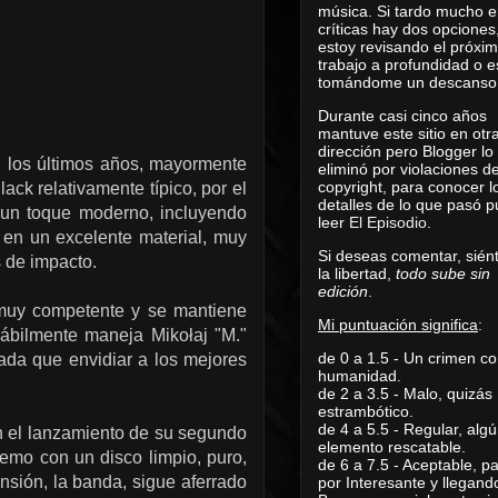
música. Si tardo mucho e
críticas hay dos opciones
estoy revisando el próxi
trabajo a profundidad o e
tomándome un descanso
Durante casi cinco años
mantuve este sitio en otr
dirección pero Blogger lo
n los últimos años, mayormente
eliminó por violaciones d
copyright, para conocer l
ack relativamente típico, por el
detalles de lo que pasó 
n un toque moderno, incluyendo
leer
El Episodio
.
 en un excelente material, muy
Si deseas comentar, sién
s de impacto.
la libertad,
todo sube sin
edición
.
 muy competente y se mantiene
Mi puntuación significa
:
 hábilmente maneja Mikołaj "M."
de 0 a 1.5 - Un crimen co
nada que envidiar a los mejores
humanidad.
de 2 a 3.5 - Malo, quizás
estrambótico.
de 4 a 5.5 - Regular, alg
n el lanzamiento de su segundo
elemento rescatable.
emo con un disco limpio, puro,
de 6 a 7.5 - Aceptable, 
ensión, la banda, sigue aferrado
por Interesante y llegand