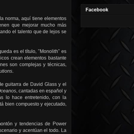
Facebook
 la norma, aquí tiene elementos
tienen que mejorar mucho más
hando el talento que de lejos se
eda es el título, "Monolith" es
sicos crean elementos bastante
nes son complejas y técnicas,
utions
.
de guitarra de David Glass y el
ceanos
, cantadas en español y
 lo hace entretenido, con la
está bien compuesto y ejecutado,
 montón y tendencias de Power
cenario y acentúan el todo. La