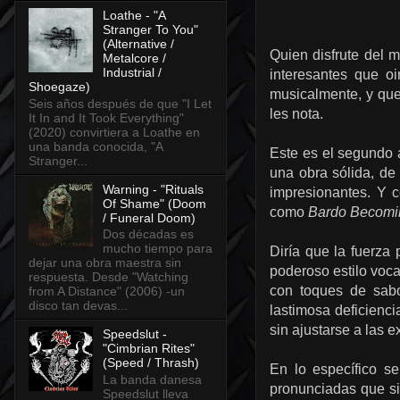
Loathe - "A
Stranger To You"
(Alternative /
Quien disfrute del 
Metalcore /
Industrial /
interesantes que o
Shoegaze)
musicalmente, y que 
Seis años después de que "I Let
les nota.
It In and It Took Everything"
(2020) convirtiera a Loathe en
una banda conocida, "A
Este es el segundo
Stranger...
una obra sólida, de
Warning - "Rituals
impresionantes. Y 
Of Shame" (Doom
como
Bardo Becomi
/ Funeral Doom)
Dos décadas es
mucho tiempo para
Diría que la fuerza 
dejar una obra maestra sin
poderoso estilo voc
respuesta. Desde "Watching
con toques de sabo
from A Distance" (2006) -un
disco tan devas...
lastimosa deficienci
sin ajustarse a las e
Speedslut -
"Cimbrian Rites"
(Speed / Thrash)
En lo específico s
La banda danesa
pronunciadas que si
Speedslut lleva