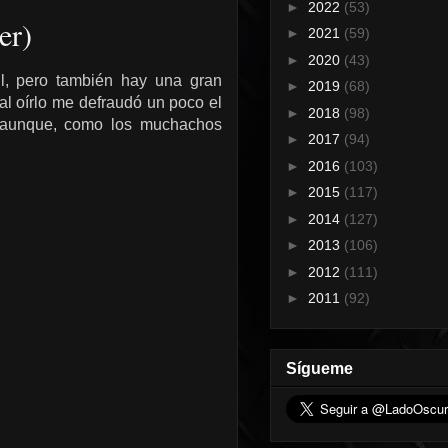
►
2022
(53)
er)
►
2021
(59)
►
2020
(43)
cil, pero también hay una gran
►
2019
(68)
al oírlo me defraudó un poco el
►
2018
(98)
d, aunque, como los muchachos
►
2017
(94)
►
2016
(103)
►
2015
(117)
►
2014
(127)
►
2013
(106)
►
2012
(111)
►
2011
(92)
Sígueme