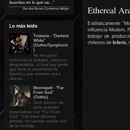
favoritos en lo que va…”
Ethereal Ar
Get this
Recent Comments Widget
Estilísticamente "M
Lo más leido
influencia Modern, 
Tristania - "Darkest
trabajo de producc
White"
chilenos de
Inferis
,
(Gothic/Symphonic
)
No me gusta
sobrevalorar trabajos, tampoco
despreciarlos, al final hay gente
que tiene la amabilidad de
leerme y que resiente una u
otra po...
Moonspell - "Far
From God"
(Gothic)
Seré sincero: no
tenía grandes
expectativas con "Far From
God". Tras trece álbumes
previos, las bandas suelen vivir
de la nostalgi...