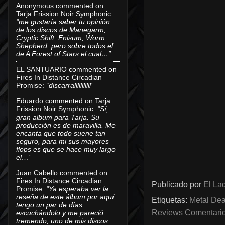
Anonymous
commented on
Tarja Frission Noir Symphonic
:
“me gustaría saber tu opinión
de los discos de Manegarm,
Cryptic Shift, Enisum, Worm
Shepherd, pero sobre todos el
de A Forest of Stars el cual…”
EL SANTUARIO
commented on
Fires In Distance Circadian
Promise
:
“discarralllllllllll”
Eduardo
commented on
Tarja
Frission Noir Symphonic
:
“Sí,
gran album para Tarja. Su
producción es de maravilla. Me
encanta que todo suene tan
seguro, para mi sus mayores
flops es que se hace muy largo
el…”
Juan Cabello
commented on
Fires In Distance Circadian
Publicado por
El Lad
Promise
:
“Ya esperaba ver la
reseña de este álbum por aquí,
Etiquetas:
Metal Dea
tengo un par de días
Reviews Comentarios
escuchándolo y me pareció
tremendo, uno de mis discos