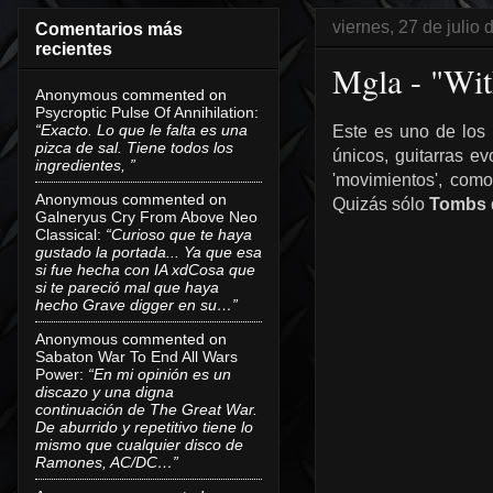
viernes, 27 de julio
Comentarios más
recientes
Mgla - "Wit
Anonymous
commented on
Psycroptic Pulse Of Annihilation
:
“Exacto. Lo que le falta es una
Este es uno de los
pizca de sal. Tiene todos los
únicos, guitarras e
ingredientes, ”
'movimientos', como
Anonymous
commented on
Quizás sólo
Tombs
Galneryus Cry From Above Neo
Classical
:
“Curioso que te haya
gustado la portada... Ya que esa
si fue hecha con IA xdCosa que
si te pareció mal que haya
hecho Grave digger en su…”
Anonymous
commented on
Sabaton War To End All Wars
Power
:
“En mi opinión es un
discazo y una digna
continuación de The Great War.
De aburrido y repetitivo tiene lo
mismo que cualquier disco de
Ramones, AC/DC…”