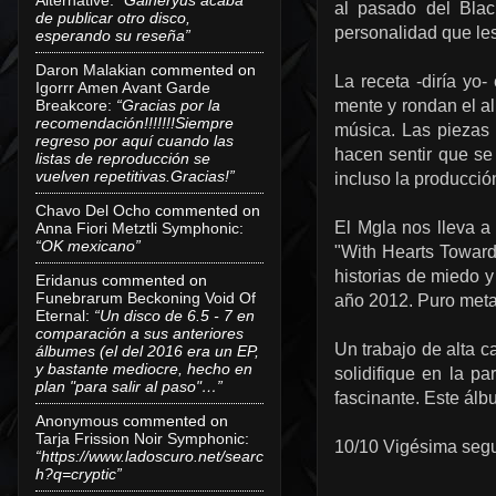
al pasado del Blac
de publicar otro disco,
personalidad que le
esperando su reseña”
Daron Malakian
commented on
La receta -diría yo-
Igorrr Amen Avant Garde
Breakcore
:
“Gracias por la
mente y rondan el al
recomendación!!!!!!!Siempre
música. Las piezas 
regreso por aquí cuando las
hacen sentir que se
listas de reproducción se
vuelven repetitivas.Gracias!”
incluso la producció
Chavo Del Ocho
commented on
El Mgla nos lleva a
Anna Fiori Metztli Symphonic
:
“OK mexicano”
"With Hearts Toward
historias de miedo 
Eridanus
commented on
Funebrarum Beckoning Void Of
año 2012. Puro meta
Eternal
:
“Un disco de 6.5 - 7 en
comparación a sus anteriores
Un trabajo de alta c
álbumes (el del 2016 era un EP,
y bastante mediocre, hecho en
solidifique en la p
plan "para salir al paso"…”
fascinante. Este álb
Anonymous
commented on
Tarja Frission Noir Symphonic
:
10/10 Vigésima segu
“https://www.ladoscuro.net/searc
h?q=cryptic”