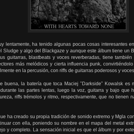
y lentamente, ha tenido algunas pocas cosas interesantes e
el Sludge y algo del Blackgaze y aunque este álbum tiene un Bl
us guitarras, blastbeats y voces reverberadas, tiene tambié
ctores más melódicos y cierta influencia punk, convirtiéndolo
lmente en la percusión, con riffs de guitarras poderosos y voce
 buena, la batería que toca Maciej "Darkside" Kowalsk es
 durante las partes lentas, luego la voz, guitarra y bajo que
reza, riffs trémolos y ritmo, respectivamente, que no tienen 
que ha creado su propia tradición de sonido extremo y Mgla co
inuar con ella, poniendo su nombre en el mapa del metal extr
ejo y completo. La sensación inicial es que el álbum y por ext