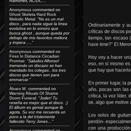
Ramones, AC/DC…”
Anonymous
commented on
Ghost Skeleta Hard Rock
Melodic Metal
:
“No es un mal
disco , para nada sigue la línea
Ordinariamente y au
evolutiva en lo sonoro que
críticas de discos p
busca ghost , aunque queda por
debajo de mis favoritos meliora
tiempo, tan escaso 
y impera ,…”
have time?" El Merov
Anonymous
commented on
Fires In Distance Circadian
Hoy voy a hacer una
Promise
:
“Saludos Alfonso!
eso, en sí mismo es
tremendo un discazo se han
que hay que hacerlo 
mandado los colegas...los tres
discos que tienen son para
emmarcar.”
En primer lugar, la 
Álvaro M.
commented on
año, pocas son las 
Warning Rituals Of Shame
crítica, la voz líde
Doom Funeral
:
“Joder! Tu
se, algo que motive a
reseña es mejor que el disco. :)
El álbum es genial aunque tb
agota. Su voz me recuerda un
Los solos de guitar
poco a la del tristemente
fallecido Terry Jones…”
perdón- especialme
con una producción 
Anonymous
commented on