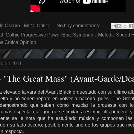
o Oscuro - Metal Critica
No hay comentarios:
th Gothic Progressive Power Epic Symphonic Melodic Speed 
 Critica Opinion
re de 2011
 - "The Great Mass" (Avant-Garde/D
 elevado la vara del Avant Black orquestado
con su
último
ál
elta
y no tienen reparo en volver a hacerlo, pues "The Gre
 demostrando que
saben
cómo mezclar
la orquesta
con lo
 lo más espectacular que no se limitan a
escribir
riffs
primero, y
gente se le nota que
ha estudiado
música
y
componen
las
aden su lado oscuro; posiblemente uno de los grupos q
ue mej
n respecta.