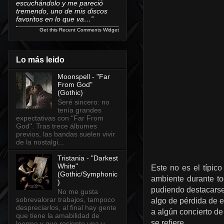
escuchándolo y me pareció
tremendo, uno de mis discos
favoritos en lo que va…”
Get this
Recent Comments Widget
Lo más leido
Moonspell - "Far
From God"
(Gothic)
Seré sincero: no
tenía grandes
expectativas con "Far From
God". Tras trece álbumes
previos, las bandas suelen vivir
de la nostalgi...
Tristania - "Darkest
White"
Este no es el típico
(Gothic/Symphonic
ambiente
durante
t
)
pudiendo destacars
No me gusta
sobrevalorar trabajos, tampoco
algo de pérdida de 
despreciarlos, al final hay gente
a algún concierto d
que tiene la amabilidad de
se refiere.
leerme y que resiente una u