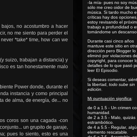
-la mía- pues no soy mús
sólo me creo oidor de bu
música. Si tardo mucho e
críticas hay dos opciones
estoy revisando el próxi
s bajos, no acostumbro a hacer
trabajo a profundidad o e
tomándome un descanso
cir, no me siento para perder el
 never *take* time, how can we
Durante casi cinco años
mantuve este sitio en otr
dirección pero Blogger lo
eliminó por violaciones d
(y suizo, trabajan a distancia) y
copyright, para conocer l
detalles de lo que pasó 
 disco es tan honestamente malo
leer
El Episodio
.
Si deseas comentar, sién
la libertad,
todo sube sin
mbiente Power donde, durante el
edición
.
unda instancia y como principal
Mi puntuación significa
:
ta de alma, de energía, de... no
de 0 a 1.5 - Un crimen co
humanidad.
de 2 a 3.5 - Malo, quizás
 los coros son una cagada -con
estrambótico.
conjunto... un grupito de garaje,
de 4 a 5.5 - Regular, alg
elemento rescatable.
a; pues lo siento, esto es una
de 6 a 7.5 - Aceptable, 