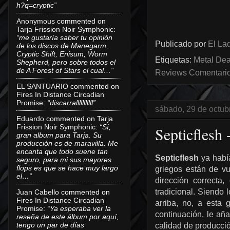
h?q=cryptic”
Anonymous
commented on
Tarja Frission Noir Symphonic
:
“me gustaría saber tu opinión
Publicado por
El Lad
de los discos de Manegarm,
Cryptic Shift, Enisum, Worm
Etiquetas:
Metal Dea
Shepherd, pero sobre todos el
de A Forest of Stars el cual…”
Reviews Comentarios
EL SANTUARIO
commented on
Fires In Distance Circadian
Promise
:
“discarralllllllllll”
sábado, 29 de octub
Eduardo
commented on
Tarja
Frission Noir Symphonic
:
“Sí,
Septicflesh
gran album para Tarja. Su
producción es de maravilla. Me
encanta que todo suene tan
Septicflesh
ya había
seguro, para mi sus mayores
flops es que se hace muy largo
griegos
están de vu
el…”
dirección correcta
,
tradicional. Siendo
Juan Cabello
commented on
Fires In Distance Circadian
arriba, n
o,
a
esta 
Promise
:
“Ya esperaba ver la
continuación, le añ
reseña de este álbum por aquí,
tengo un par de días
calidad de producció