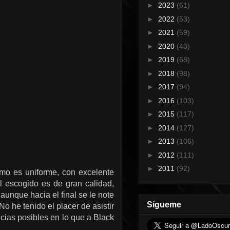
►
2023
(61)
►
2022
(53)
►
2021
(59)
►
2020
(43)
►
2019
(68)
►
2018
(98)
►
2017
(94)
►
2016
(103)
►
2015
(117)
►
2014
(127)
►
2013
(106)
►
2012
(111)
►
2011
(92)
smo e
s
uniforme, con excelente
l escogido es de gran calidad,
 aunque hacia el final se le note
Sígueme
o he tenido el placer de asistir
cias posibles en lo que a Black