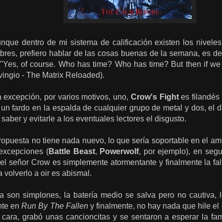
nque dentro de mi sistema de calificación existen los nivele
obres, prefiero hablar de las cosas buenas de la semana, es de
("Yes, of course. Who has time? Who has time? But then if we
ingio - The Matrix Reloaded).
 excepción, por varios motivos, uno,
Crow's Fight
es filandés 
 un fardo en la espalda de cualquier grupo de metal y dos, el
saber y evitarle a los eventuales lectores el disgusto.
propuesta no tiene nada nuevo, lo que sería soportable en el a
excepciones (
Battle Beast
,
Powerwolf
, por ejemplo), en seg
r, del señor Crow es simplemente atormentante y finalmente la fal
 volverlo a oir es abismal.
ra son simplones, la batería medio se salva pero no cautiva,
nte en
Run By The Fallen
y finalmente, no hay nada que hile el 
cara, grabó unas cancioncitas y se sentaron a esperar la fam