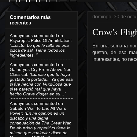
domingo, 30 de octu
Comentarios más
recientes
Crow's Flig
Anonymous
commented on
Psycroptic Pulse Of Annihilation
:
“Exacto. Lo que le falta es una
En una semana norm
pizca de sal. Tiene todos los
gustan, de esa man
ingredientes, ”
interesantes, no nec
Anonymous
commented on
Galneryus Cry From Above Neo
Classical
:
“Curioso que te haya
gustado la portada... Ya que esa
si fue hecha con IA xdCosa que
si te pareció mal que haya
hecho Grave digger en su…”
Anonymous
commented on
Sabaton War To End All Wars
Power
:
“En mi opinión es un
discazo y una digna
continuación de The Great War.
De aburrido y repetitivo tiene lo
mismo que cualquier disco de