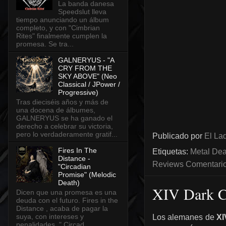
La banda danesa
Speedslut lleva
tiempo anunciando un álbum
completo, y con "Cimbrian
Rites" finalmente cumplen la
promesa. Se tra...
GALNERYUS - "A
CRY FROM THE
SKY ABOVE" (Neo
Classical / JPower /
Progressive)
Tras dieciséis años y más de
una docena de álbumes,
GALNERYUS se ha ganado el
derecho a celebrar su victoria,
pero lo verdaderamente gratif...
Publicado por
El Lad
Fires In The
Etiquetas:
Metal Dea
Distance -
Reviews Comentarios
"Circadian
Promise" (Melodic
Death)
XIV Dark Ce
Dicen que una promesa es una
deuda con el futuro. Fires in the
Distance , acaba de pagar la
suya, con intereses y
Los alemanes de
XI
penalidades. " Circad...