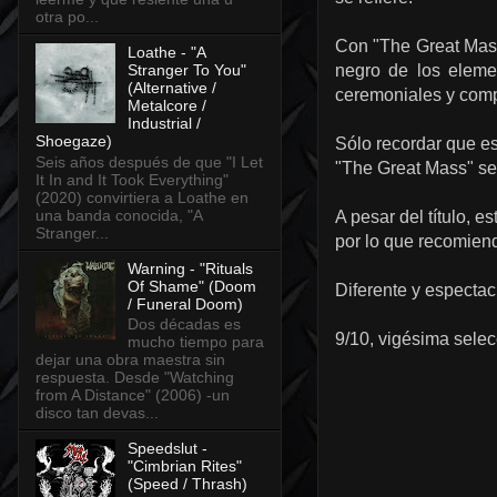
otra po...
Con "The Great Mass
Loathe - "A
Stranger To You"
negro
de los eleme
(Alternative /
ceremoniales y
comp
Metalcore /
Industrial /
Shoegaze)
Sólo recordar que e
Seis años después de que "I Let
"The Great Mass" se
It In and It Took Everything"
(2020) convirtiera a Loathe en
una banda conocida, "A
A pesar del título, e
Stranger...
por lo que recomiend
Warning - "Rituals
Of Shame" (Doom
Diferente y espectac
/ Funeral Doom)
Dos décadas es
9/10, vigésima selec
mucho tiempo para
dejar una obra maestra sin
respuesta. Desde "Watching
from A Distance" (2006) -un
disco tan devas...
Speedslut -
"Cimbrian Rites"
(Speed / Thrash)