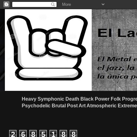
Heavy Symphonic Death Black Power Folk Progre
Psychodelic Brutal Post Art Atmospheric Extreme G
2
6
8
5
1
8
8