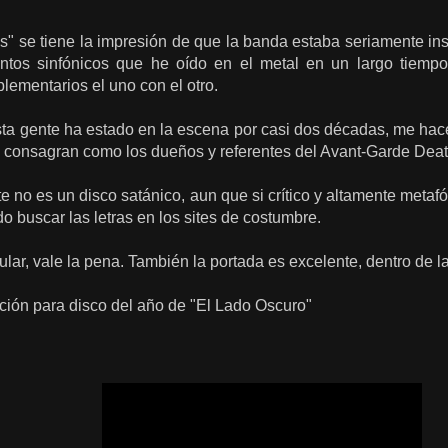
" se tiene la impresión de
que
la banda
estaba seriamente in
ntos sinfónicos
que he oído
en
el metal
en un largo ti
empo
lementarios
el
uno con el otro.
sta gente
ha estado en la escena por
casi dos
décadas
, me hac
 consagran como los dueños y referentes del
Avant-Garde
Deat
ste no es
un disco
satánico,
aun que si crítico y altamente metaf
o buscar las letras en los sites de costumbre
.
ular, vale la pena. También la portada es excelente, dentro de 
ción para disco del año de "El Lado Oscuro"