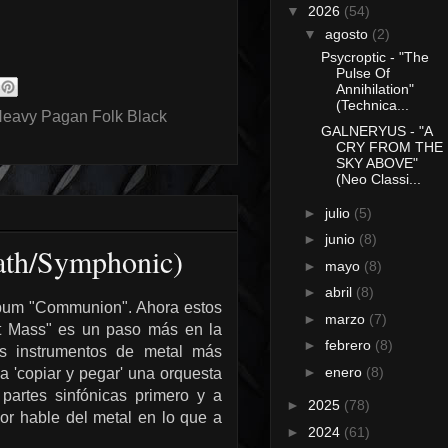
▼
2026
(54)
▼
agosto
(2)
Psycroptic - "The
Pulse Of
Annihilation"
(Technica...
Heavy Pagan Folk Black
GALNERYUS - "A
CRY FROM THE
SKY ABOVE"
(Neo Classi...
►
julio
(5)
►
junio
(8)
eath/Symphonic)
►
mayo
(8)
►
abril
(8)
bum "
Communion"
.
Ahora estos
►
marzo
(7)
at Mass"
es un paso
más
en la
►
febrero
(8)
s instrumentos
de metal
más
►
enero
(8)
a 'copiar y pegar' una
orquesta
 partes
sinfónicas
primero y
a
►
2025
(78)
or hable del metal en lo que a
►
2024
(61)