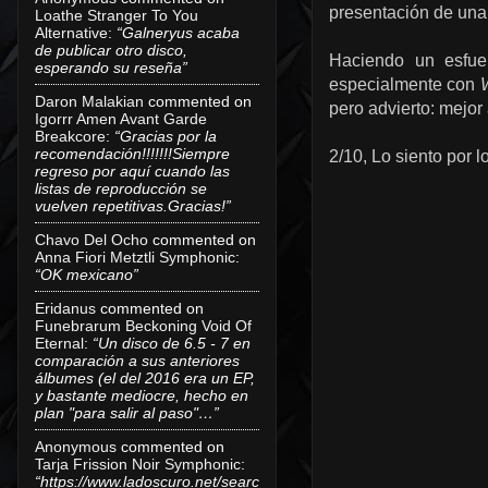
presentación de una s
Loathe Stranger To You
Alternative
:
“Galneryus acaba
de publicar otro disco,
Haciendo un esfuer
esperando su reseña”
especialmente con
Daron Malakian
commented on
pero advierto: mejor
Igorrr Amen Avant Garde
Breakcore
:
“Gracias por la
recomendación!!!!!!!Siempre
2/10, Lo siento por 
regreso por aquí cuando las
listas de reproducción se
vuelven repetitivas.Gracias!”
Chavo Del Ocho
commented on
Anna Fiori Metztli Symphonic
:
“OK mexicano”
Eridanus
commented on
Funebrarum Beckoning Void Of
Eternal
:
“Un disco de 6.5 - 7 en
comparación a sus anteriores
álbumes (el del 2016 era un EP,
y bastante mediocre, hecho en
plan "para salir al paso"…”
Anonymous
commented on
Tarja Frission Noir Symphonic
:
“https://www.ladoscuro.net/searc