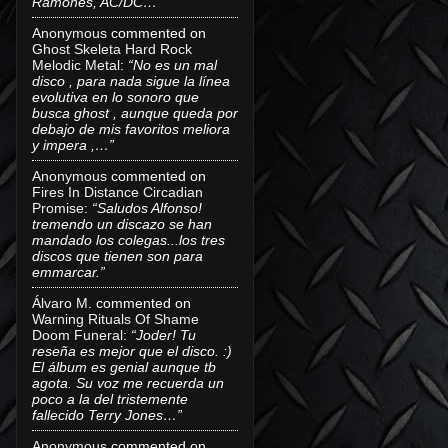
Ramones, AC/DC…”
Anonymous
commented on
Ghost Skeleta Hard Rock
Melodic Metal
:
“No es un mal
disco , para nada sigue la línea
evolutiva en lo sonoro que
busca ghost , aunque queda por
debajo de mis favoritos meliora
y impera ,…”
Anonymous
commented on
Fires In Distance Circadian
Promise
:
“Saludos Alfonso!
tremendo un discazo se han
mandado los colegas...los tres
discos que tienen son para
emmarcar.”
Álvaro M.
commented on
Warning Rituals Of Shame
Doom Funeral
:
“Joder! Tu
reseña es mejor que el disco. :)
El álbum es genial aunque tb
agota. Su voz me recuerda un
poco a la del tristemente
fallecido Terry Jones…”
Anonymous
commented on