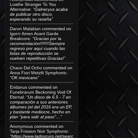
Loathe Stranger To You
Alternative
:
“Galneryus acaba
de publicar otro disco,
esperando su reseña”
Daron Malakian
commented on
Igorrr Amen Avant Garde
Breakcore
:
“Gracias por la
recomendación!!!!!!!Siempre
regreso por aquí cuando las
listas de reproducción se
vuelven repetitivas.Gracias!”
Chavo Del Ocho
commented on
Anna Fiori Metztli Symphonic
:
“OK mexicano”
Eridanus
commented on
Funebrarum Beckoning Void Of
Eternal
:
“Un disco de 6.5 - 7 en
comparación a sus anteriores
álbumes (el del 2016 era un EP,
y bastante mediocre, hecho en
plan "para salir al paso"…”
Anonymous
commented on
Tarja Frission Noir Symphonic
:
“https://www.ladoscuro.net/searc