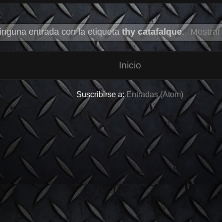
inguna entrada con la etiqueta
thy catafalque
.
Mostrar
Inicio
Suscribirse a:
Entradas (Atom)