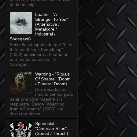
de la nostalgi...
Loathe - "A
Stranger To You"
(Alternative /
Metalcore /
Industrial /
Shoegaze)
Seis años después de que "I Let
It In and It Took Everything"
(2020) convirtiera a Loathe en
una banda conocida, "A
Stranger...
Warning - "Rituals
Of Shame" (Doom
/ Funeral Doom)
Dos décadas es
mucho tiempo para
dejar una obra maestra sin
respuesta. Desde "Watching
from A Distance" (2006) -un
disco tan devas...
Speedslut -
"Cimbrian Rites"
(Speed / Thrash)