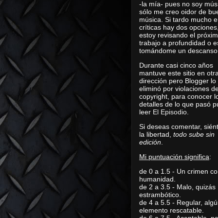
-la mía- pues no soy mús
sólo me creo oidor de bu
música. Si tardo mucho e
críticas hay dos opciones
estoy revisando el próxi
trabajo a profundidad o e
tomándome un descanso
Durante casi cinco años
mantuve este sitio en otr
dirección pero Blogger lo
eliminó por violaciones d
copyright, para conocer l
detalles de lo que pasó 
leer
El Episodio
.
Si deseas comentar, sién
la libertad,
todo sube sin
edición
.
Mi puntuación significa
:
de 0 a 1.5 - Un crimen co
humanidad.
de 2 a 3.5 - Malo, quizás
estrambótico.
de 4 a 5.5 - Regular, alg
elemento rescatable.
de 6 a 7.5 - Aceptable, 