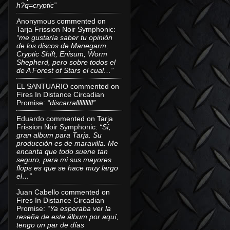
h?q=cryptic”
Anonymous
commented on
Tarja Frission Noir Symphonic
:
“me gustaría saber tu opinión
de los discos de Manegarm,
Cryptic Shift, Enisum, Worm
Shepherd, pero sobre todos el
de A Forest of Stars el cual…”
EL SANTUARIO
commented on
Fires In Distance Circadian
Promise
:
“discarralllllllllll”
Eduardo
commented on
Tarja
Frission Noir Symphonic
:
“Sí,
gran album para Tarja. Su
producción es de maravilla. Me
encanta que todo suene tan
seguro, para mi sus mayores
flops es que se hace muy largo
el…”
Juan Cabello
commented on
Fires In Distance Circadian
Promise
:
“Ya esperaba ver la
reseña de este álbum por aquí,
tengo un par de días