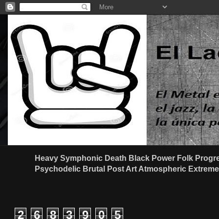
Heavy Symphonic Death Black Power Folk Progre
Psychodelic Brutal Post Art Atmospheric Extreme G
2
6
8
3
9
0
5