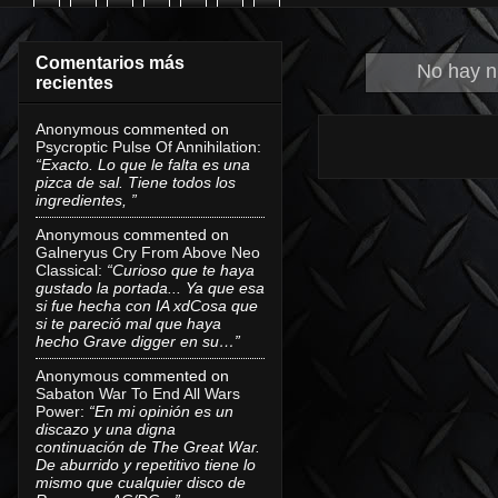
Comentarios más
No hay n
recientes
Anonymous
commented on
Psycroptic Pulse Of Annihilation
:
“Exacto. Lo que le falta es una
pizca de sal. Tiene todos los
ingredientes, ”
Anonymous
commented on
Galneryus Cry From Above Neo
Classical
:
“Curioso que te haya
gustado la portada... Ya que esa
si fue hecha con IA xdCosa que
si te pareció mal que haya
hecho Grave digger en su…”
Anonymous
commented on
Sabaton War To End All Wars
Power
:
“En mi opinión es un
discazo y una digna
continuación de The Great War.
De aburrido y repetitivo tiene lo
mismo que cualquier disco de