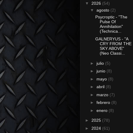
▼
2026
(54)
▼
agosto
(2)
Psycroptic - "The
Pulse Of
Annihilation"
(Technica...
GALNERYUS - "A
CRY FROM THE
SKY ABOVE"
(Neo Classi...
►
julio
(5)
►
junio
(8)
►
mayo
(8)
►
abril
(8)
►
marzo
(7)
►
febrero
(8)
►
enero
(8)
►
2025
(78)
►
2024
(61)