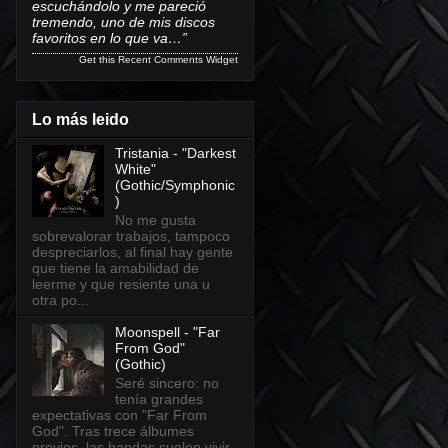
escuchándolo y me pareció
tremendo, uno de mis discos
favoritos en lo que va…”
Get this
Recent Comments Widget
Lo más leido
Tristania - "Darkest
White"
(Gothic/Symphonic
)
No me gusta
sobrevalorar trabajos, tampoco
despreciarlos, al final hay gente
que tiene la amabilidad de
leerme y que resiente una u
otra po...
Moonspell - "Far
From God"
(Gothic)
Seré sincero: no
tenía grandes
expectativas con "Far From
God". Tras trece álbumes
previos, las bandas suelen vivir