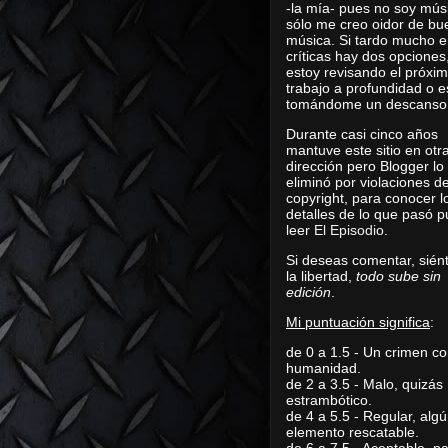
-la mía- pues no soy mús
sólo me creo oidor de bu
música. Si tardo mucho e
críticas hay dos opciones
estoy revisando el próxi
trabajo a profundidad o e
tomándome un descanso
Durante casi cinco años
mantuve este sitio en otr
dirección pero Blogger lo
eliminó por violaciones d
copyright, para conocer l
detalles de lo que pasó 
leer
El Episodio
.
Si deseas comentar, sién
la libertad,
todo sube sin
edición
.
Mi puntuación significa
:
de 0 a 1.5 - Un crimen co
humanidad.
de 2 a 3.5 - Malo, quizás
estrambótico.
de 4 a 5.5 - Regular, alg
elemento rescatable.
de 6 a 7.5 - Aceptable, 