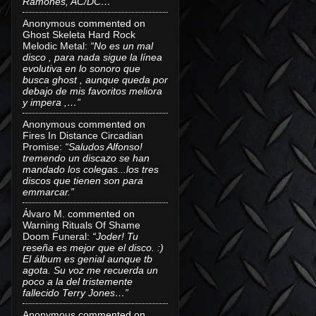
Ramones, AC/DC…”
Anonymous
commented on
Ghost Skeleta Hard Rock
Melodic Metal
:
“No es un mal
disco , para nada sigue la línea
evolutiva en lo sonoro que
busca ghost , aunque queda por
debajo de mis favoritos meliora
y impera ,…”
Anonymous
commented on
Fires In Distance Circadian
Promise
:
“Saludos Alfonso!
tremendo un discazo se han
mandado los colegas...los tres
discos que tienen son para
emmarcar.”
Álvaro M.
commented on
Warning Rituals Of Shame
Doom Funeral
:
“Joder! Tu
reseña es mejor que el disco. :)
El álbum es genial aunque tb
agota. Su voz me recuerda un
poco a la del tristemente
fallecido Terry Jones…”
Anonymous
commented on