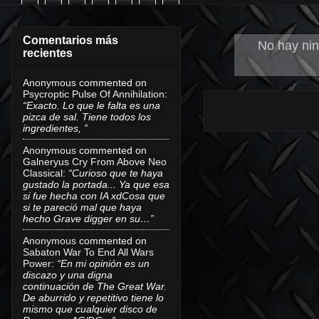
Comentarios más
No hay nin
recientes
Anonymous
commented on
Psycroptic Pulse Of Annihilation
:
“Exacto. Lo que le falta es una
pizca de sal. Tiene todos los
ingredientes, ”
Anonymous
commented on
Galneryus Cry From Above Neo
Classical
:
“Curioso que te haya
gustado la portada... Ya que esa
si fue hecha con IA xdCosa que
si te pareció mal que haya
hecho Grave digger en su…”
Anonymous
commented on
Sabaton War To End All Wars
Power
:
“En mi opinión es un
discazo y una digna
continuación de The Great War.
De aburrido y repetitivo tiene lo
mismo que cualquier disco de