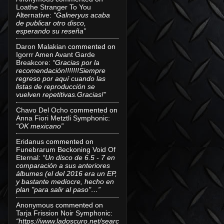
Loathe Stranger To You
Alternative
:
“Galneryus acaba
de publicar otro disco,
esperando su reseña”
Daron Malakian
commented on
Igorrr Amen Avant Garde
Breakcore
:
“Gracias por la
recomendación!!!!!!!Siempre
regreso por aquí cuando las
listas de reproducción se
vuelven repetitivas.Gracias!”
Chavo Del Ocho
commented on
Anna Fiori Metztli Symphonic
:
“OK mexicano”
Eridanus
commented on
Funebrarum Beckoning Void Of
Eternal
:
“Un disco de 6.5 - 7 en
comparación a sus anteriores
álbumes (el del 2016 era un EP,
y bastante mediocre, hecho en
plan "para salir al paso"…”
Anonymous
commented on
Tarja Frission Noir Symphonic
:
“https://www.ladoscuro.net/searc