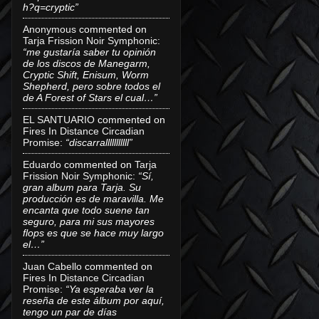
h?q=cryptic”
Anonymous
commented on
Tarja Frission Noir Symphonic
:
“me gustaría saber tu opinión
de los discos de Manegarm,
Cryptic Shift, Enisum, Worm
Shepherd, pero sobre todos el
de A Forest of Stars el cual…”
EL SANTUARIO
commented on
Fires In Distance Circadian
Promise
:
“discarralllllllllll”
Eduardo
commented on
Tarja
Frission Noir Symphonic
:
“Sí,
gran album para Tarja. Su
producción es de maravilla. Me
encanta que todo suene tan
seguro, para mi sus mayores
flops es que se hace muy largo
el…”
Juan Cabello
commented on
Fires In Distance Circadian
Promise
:
“Ya esperaba ver la
reseña de este álbum por aquí,
tengo un par de días