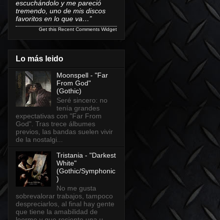
escuchándolo y me pareció
tremendo, uno de mis discos
favoritos en lo que va…”
Get this
Recent Comments Widget
Lo más leido
Moonspell - "Far
From God"
(Gothic)
Seré sincero: no
tenía grandes
expectativas con "Far From
God". Tras trece álbumes
previos, las bandas suelen vivir
de la nostalgi...
Tristania - "Darkest
White"
(Gothic/Symphonic
)
No me gusta
sobrevalorar trabajos, tampoco
despreciarlos, al final hay gente
que tiene la amabilidad de
leerme y que resiente una u