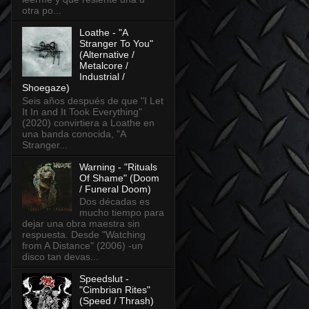
otra po...
Loathe - "A
Stranger To You"
(Alternative /
Metalcore /
Industrial /
Shoegaze)
Seis años después de que "I Let
It In and It Took Everything"
(2020) convirtiera a Loathe en
una banda conocida, "A
Stranger...
Warning - "Rituals
Of Shame" (Doom
/ Funeral Doom)
Dos décadas es
mucho tiempo para
dejar una obra maestra sin
respuesta. Desde "Watching
from A Distance" (2006) -un
disco tan devas...
Speedslut -
"Cimbrian Rites"
(Speed / Thrash)