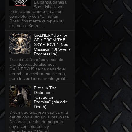
La banda danesa
Speedslut lleva
tiempo anunciando un álbum
completo, y con "Cimbrian
Rites" finalmente cumplen la
promesa. Se tra...
GALNERYUS - "A
CRY FROM THE
SKY ABOVE" (Neo
Classical / JPower /
Progressive)
Tras dieciséis años y más de
una docena de álbumes,
GALNERYUS se ha ganado el
derecho a celebrar su victoria,
pero lo verdaderamente gratif...
Fires In The
Distance -
"Circadian
Promise" (Melodic
Death)
Dicen que una promesa es una
deuda con el futuro. Fires in the
Distance , acaba de pagar la
suya, con intereses y
penalidades. " Circad...