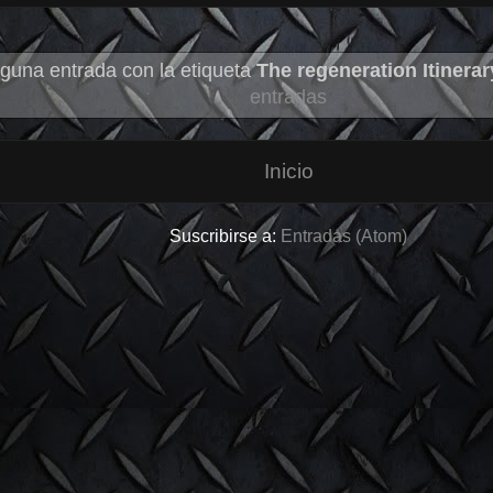
guna entrada con la etiqueta
The regeneration Itinerar
entradas
Inicio
Suscribirse a:
Entradas (Atom)