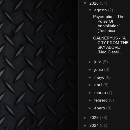
▼
2026
(54)
▼
agosto
(2)
Psycroptic - "The
Pulse Of
Annihilation"
(Technica...
GALNERYUS - "A
CRY FROM THE
SKY ABOVE"
(Neo Classi...
►
julio
(5)
►
junio
(8)
►
mayo
(8)
►
abril
(8)
►
marzo
(7)
►
febrero
(8)
►
enero
(8)
►
2025
(78)
►
2024
(61)