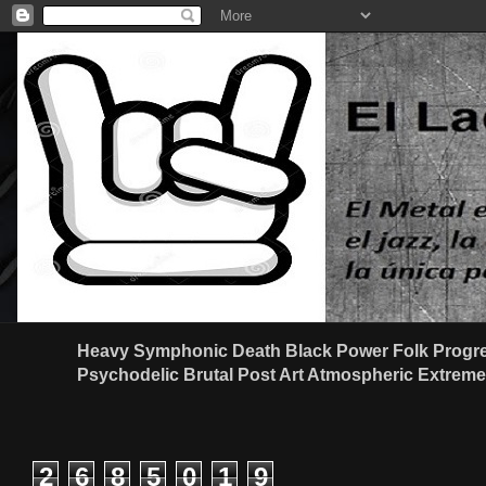
Heavy Symphonic Death Black Power Folk Progre
Psychodelic Brutal Post Art Atmospheric Extreme G
2
6
8
5
0
1
9