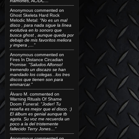
Ramones, AC/DC…”
Anonymous
commented on
Ghost Skeleta Hard Rock
Melodic Metal
:
“No es un mal
disco , para nada sigue la línea
evolutiva en lo sonoro que
busca ghost , aunque queda por
debajo de mis favoritos meliora
y impera ,…”
Anonymous
commented on
Fires In Distance Circadian
Promise
:
“Saludos Alfonso!
tremendo un discazo se han
mandado los colegas...los tres
discos que tienen son para
emmarcar.”
Álvaro M.
commented on
Warning Rituals Of Shame
Doom Funeral
:
“Joder! Tu
reseña es mejor que el disco. :)
El álbum es genial aunque tb
agota. Su voz me recuerda un
poco a la del tristemente
fallecido Terry Jones…”
Anonymous
commented on