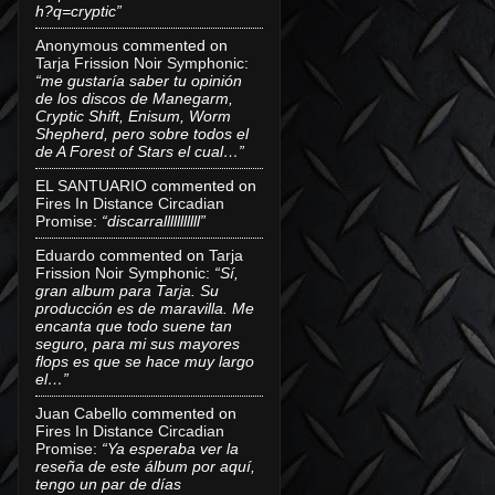
h?q=cryptic”
Anonymous
commented on
Tarja Frission Noir Symphonic
:
“me gustaría saber tu opinión
de los discos de Manegarm,
Cryptic Shift, Enisum, Worm
Shepherd, pero sobre todos el
de A Forest of Stars el cual…”
EL SANTUARIO
commented on
Fires In Distance Circadian
Promise
:
“discarralllllllllll”
Eduardo
commented on
Tarja
Frission Noir Symphonic
:
“Sí,
gran album para Tarja. Su
producción es de maravilla. Me
encanta que todo suene tan
seguro, para mi sus mayores
flops es que se hace muy largo
el…”
Juan Cabello
commented on
Fires In Distance Circadian
Promise
:
“Ya esperaba ver la
reseña de este álbum por aquí,
tengo un par de días