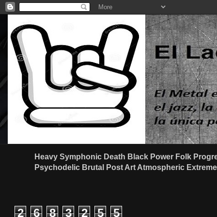
Heavy Symphonic Death Black Power Folk Progre
Psychodelic Brutal Post Art Atmospheric Extreme G
2
6
8
3
2
5
5