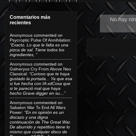
Comentarios más
No hay nin
recientes
Anonymous
commented on
Psycroptic Pulse Of Annihilation
:
“Exacto. Lo que le falta es una
pizca de sal. Tiene todos los
ingredientes, ”
Anonymous
commented on
Galneryus Cry From Above Neo
Classical
:
“Curioso que te haya
gustado la portada... Ya que esa
si fue hecha con IA xdCosa que
si te pareció mal que haya
hecho Grave digger en su…”
Anonymous
commented on
Sabaton War To End All Wars
Power
:
“En mi opinión es un
discazo y una digna
continuación de The Great War.
De aburrido y repetitivo tiene lo
mismo que cualquier disco de