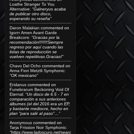
Loathe Stranger To You
Alternative
:
“Galneryus acaba
de publicar otro disco,
esperando su reseña”
Daron Malakian
commented on
Igorrr Amen Avant Garde
Breakcore
:
“Gracias por la
recomendación!!!!!!!Siempre
regreso por aquí cuando las
listas de reproducción se
vuelven repetitivas.Gracias!”
Chavo Del Ocho
commented on
Anna Fiori Metztli Symphonic
:
“OK mexicano”
Eridanus
commented on
Funebrarum Beckoning Void Of
Eternal
:
“Un disco de 6.5 - 7 en
comparación a sus anteriores
álbumes (el del 2016 era un EP,
y bastante mediocre, hecho en
plan "para salir al paso"…”
Anonymous
commented on
Tarja Frission Noir Symphonic
:
“https://www.ladoscuro.net/searc