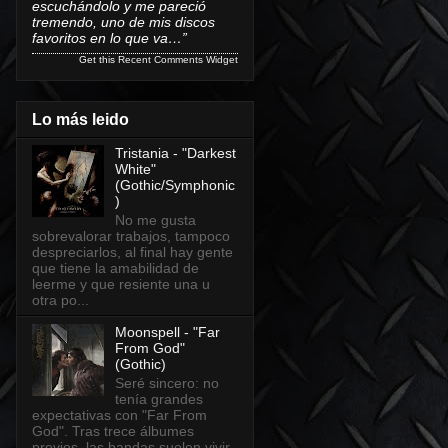
escuchándolo y me pareció
tremendo, uno de mis discos
favoritos en lo que va…”
Get this
Recent Comments Widget
Lo más leido
Tristania - "Darkest
White"
(Gothic/Symphonic
)
No me gusta
sobrevalorar trabajos, tampoco
despreciarlos, al final hay gente
que tiene la amabilidad de
leerme y que resiente una u
otra po...
Moonspell - "Far
From God"
(Gothic)
Seré sincero: no
tenía grandes
expectativas con "Far From
God". Tras trece álbumes
previos, las bandas suelen vivir