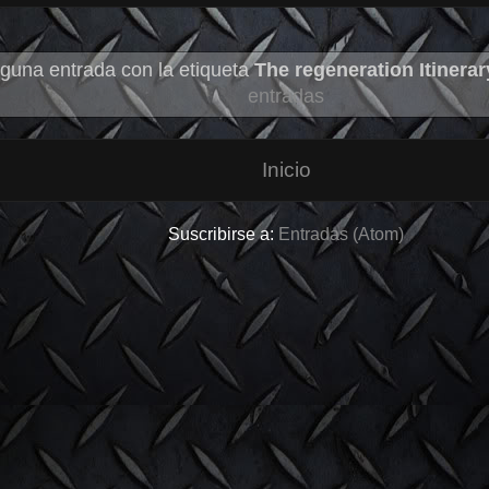
guna entrada con la etiqueta
The regeneration Itinerar
entradas
Inicio
Suscribirse a:
Entradas (Atom)