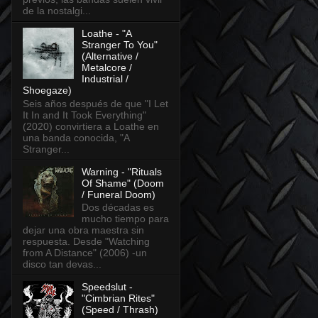
de la nostalgi...
Loathe - "A
Stranger To You"
(Alternative /
Metalcore /
Industrial /
Shoegaze)
Seis años después de que "I Let
It In and It Took Everything"
(2020) convirtiera a Loathe en
una banda conocida, "A
Stranger...
Warning - "Rituals
Of Shame" (Doom
/ Funeral Doom)
Dos décadas es
mucho tiempo para
dejar una obra maestra sin
respuesta. Desde "Watching
from A Distance" (2006) -un
disco tan devas...
Speedslut -
"Cimbrian Rites"
(Speed / Thrash)