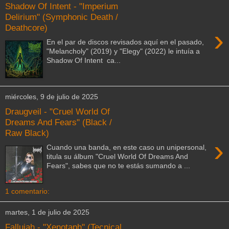
Shadow Of Intent - "Imperium
Delirium" (Symphonic Death /
Deathcore)
›
En el par de discos revisados aquí en el pasado,
"Melancholy" (2019) y "Elegy" (2022) le intuía a
Shadow Of Intent ca...
miércoles, 9 de julio de 2025
Draugveil - "Cruel World Of
Dreams And Fears" (Black /
Raw Black)
›
Cuando una banda, en este caso un unipersonal,
titula su álbum "Cruel World Of Dreams And
Fears", sabes que no te estás sumando a ...
1 comentario:
martes, 1 de julio de 2025
Fallujah - "Xenotaph" (Tecnical