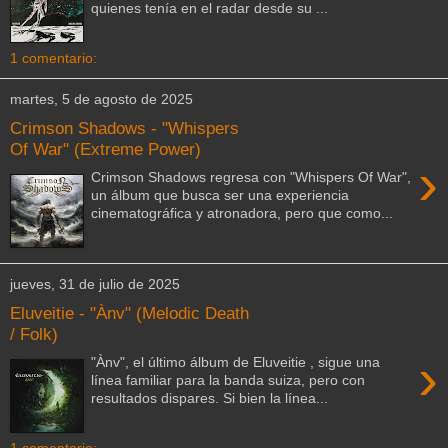
quienes tenía en el radar desde su ...
1 comentario:
martes, 5 de agosto de 2025
Crimson Shadows - "Whispers
Of War" (Extreme Power)
›
Crimson Shadows regresa con "Whispers Of War",
un álbum que busca ser una experiencia
cinematográfica y atronadora, pero que como...
jueves, 31 de julio de 2025
Eluveitie - "Ànv" (Melodic Death
/ Folk)
›
"Ànv", el último álbum de Eluveitie , sigue una
línea familiar para la banda suiza, pero con
resultados dispares. Si bien la línea...
1 comentario: