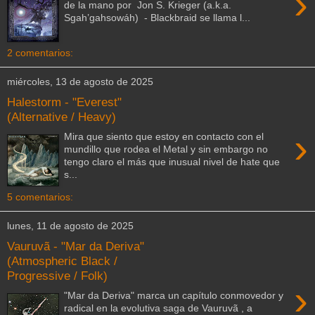
›
de la mano por Jon S. Krieger (a.k.a.
Sgah’gahsowáh) - Blackbraid se llama l...
2 comentarios:
miércoles, 13 de agosto de 2025
Halestorm - "Everest"
(Alternative / Heavy)
›
Mira que siento que estoy en contacto con el
mundillo que rodea el Metal y sin embargo no
tengo claro el más que inusual nivel de hate que
s...
5 comentarios:
lunes, 11 de agosto de 2025
Vauruvã - "Mar da Deriva"
(Atmospheric Black /
Progressive / Folk)
›
"Mar da Deriva" marca un capítulo conmovedor y
radical en la evolutiva saga de Vauruvã , a